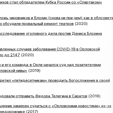
ихов стал обладателем Кубка России со «Спартаком»
ложь чиновников и Блохин (снова ни при чем): как в облсовет
з обсудили провальный ремонт театров
(2020)
асследование уголовного дела против Дениса Блохина
явленных случаев заболевания COVID-19 в Орловской
ло до 2147
(2020)
 и его команда: в Орле начался суд над похитителями
ловской нивы»
(2019)
претил «пятидесятникам» проводить богослужения в своей
ндовали отправить Федора Телегина в Саратов
(2018)
щенник намерен судиться с «Орловскими новостями» из-за
 внедорожнике
(2017)