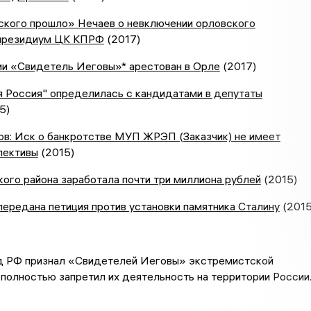
кого прошло» Нечаев о невключении орловского
 президиум ЦК КПРФ
(2017)
ии «Свидетель Иеговы»* арестован в Орле
(2017)
я Россия" определилась с кандидатами в депутаты
5)
ов: Иск о банкротстве МУП ЖРЭП (Заказчик) не имеет
пективы
(2015)
ого района заработала почти три миллиона рублей
(2015)
ередана петиция против установки памятника Сталину
(2015
д РФ признал «Свидетелей Иеговы» экстремистской
 полностью запретил их деятельность на территории России