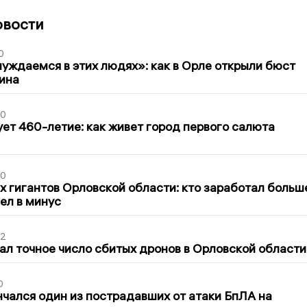
овости
0
уждаемся в этих людях»: как в Орле открыли бюст
ина
30
ет 460-летие: как живет город первого салюта
30
х гигантов Орловской области: кто заработал больш
шел в минус
02
ал точное число сбитых дронов в Орловской области
0
нчался один из пострадавших от атаки БпЛА на