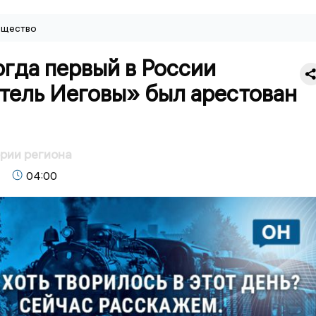
щество
огда первый в России
тель Иеговы» был арестован
ории региона
04:00