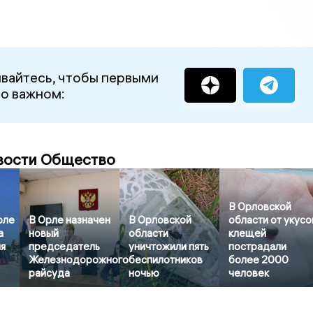
вайтесь, чтобы первыми
 о важном:
вости Общество
В Орловской
рле
В Орле назначен
В Орловской
области от укусо
а
новый
области
клещей
я
председатель
уничтожили пять
пострадали
Железнодорожного
беспилотников
более 2000
райсуда
ночью
человек