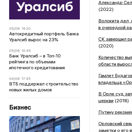
Александр Сел
(2022)
Волокита дел, 
в очередной ра
05/08
19:20
Автокредитный портфель Банка
С
К завершил р
Уралсиб вырос на 23%
(2020)
05/08
10:45
Банк Уралсиб – в Топ-10
Количество вы
рейтинга по объемам
области вырос
ипотечного кредитования
Гамлет Будагов
04/08
17:45
владельца «Ор
ВТБ поддержал строительство
новых жилых домов
В Орле суд за
церкви
(2018)
Бизнес
Путину рекоме
Орловский свя
заметки о его