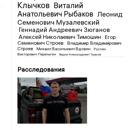
Клычков
Виталий
Анатольевич Рыбаков
Леонид
Семенович Музалевский
Геннадий Андреевич Зюганов
Алексей Николаевич Тимошин
Егор
Семенович Строев
Владимир Владимирович
Строев
Михаил Васильевич Вдовин
Руслан
Викторович Перелыгин
Вадим Александрович Тарасов
Расследования