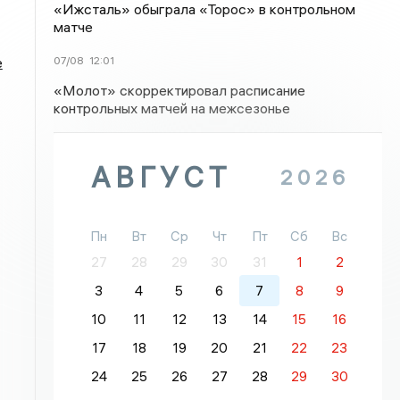
«Ижсталь» обыграла «Торос» в контрольном
матче
07/08
12:01
е
«Молот» скорректировал расписание
контрольных матчей на межсезонье
АВГУСТ
2026
Пн
Вт
Ср
Чт
Пт
Сб
Вс
27
28
29
30
31
1
2
3
4
5
6
7
8
9
10
11
12
13
14
15
16
17
18
19
20
21
22
23
24
25
26
27
28
29
30