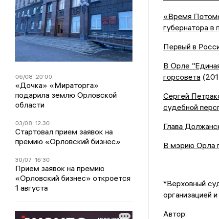
«Время Потомс
губернатора в
Первый в Росс
В Орле "Едина
горсовета
(201
06/08
20:00
«Дочка» «Мираторга»
подарила землю Орловской
Сергей Петрак
области
судебной перс
03/08
12:30
Глава Должанск
Стартовал прием заявок на
премию «Орловский бизнес»
В мэрию Орла п
30/07
16:30
Прием заявок на премию
«Орловский бизнес» откроется
*Верховный су
1 августа
организацией и
Автор: