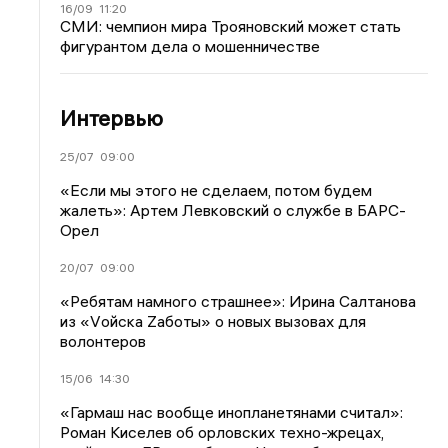
16/09
11:20
СМИ: чемпион мира Трояновский может стать
фигурантом дела о мошенничестве
Интервью
25/07
09:00
«Если мы этого не сделаем, потом будем
жалеть»: Артем Левковский о службе в БАРС-
Орел
20/07
09:00
«Ребятам намного страшнее»: Ирина Салтанова
из «Vойска Zаботы» о новых вызовах для
волонтеров
15/06
14:30
«Гармаш нас вообще инопланетянами считал»:
Роман Киселев об орловских техно-жрецах,