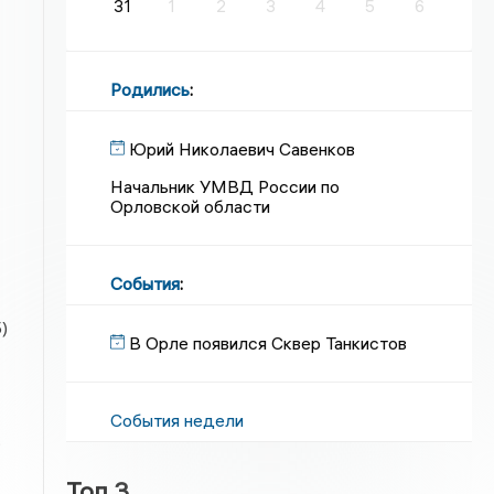
31
1
2
3
4
5
6
Родились
:
Юрий Николаевич Савенков
Начальник УМВД России по
Орловской области
События
:
)
В Орле появился Сквер Танкистов
События недели
.
Топ 3