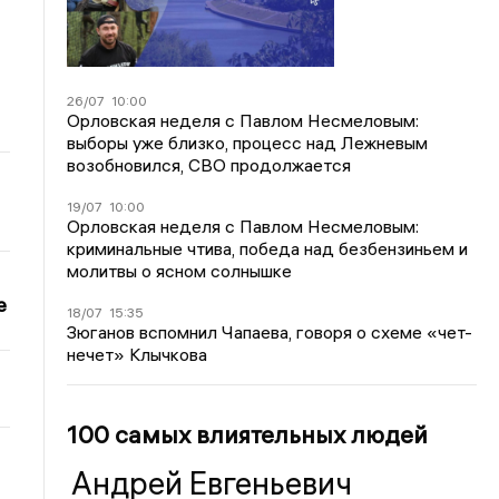
26/07
10:00
Орловская неделя с Павлом Несмеловым:
выборы уже близко, процесс над Лежневым
возобновился, СВО продолжается
19/07
10:00
Орловская неделя с Павлом Несмеловым:
криминальные чтива, победа над безбензиньем и
молитвы о ясном солнышке
е
18/07
15:35
Зюганов вспомнил Чапаева, говоря о схеме «чет-
нечет» Клычкова
100 самых влиятельных людей
Андрей Евгеньевич