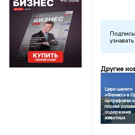
Подписы
узнавать
Другие но
Цирк-шапито
«Феникс» в О
оштрафован з
плохие услови
содержания
животных