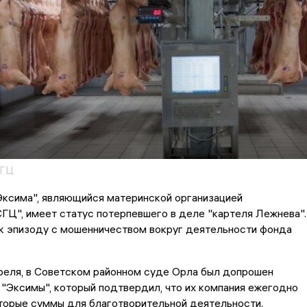
СГЦ
Эксима", являющийся материнской организацией
ГЦ", имеет статус потерпевшего в деле "картеля Лежнева".
 к эпизоду с мошенничеством вокруг деятельности фонда
реля, в Советском районном суде Орла был допрошен
"Эксимы", который подтвердил, что их компания ежегодно
торые суммы для благотворительной деятельности.