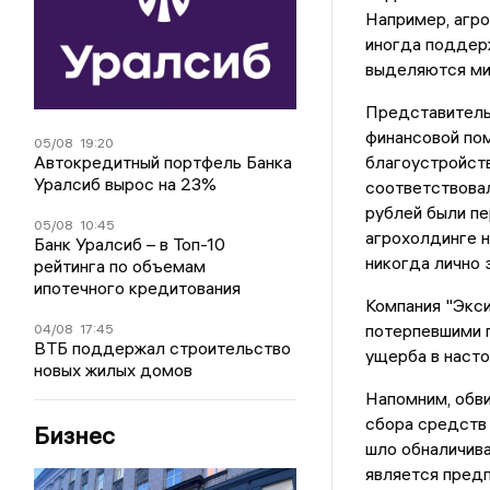
Например, агро
иногда поддерж
выделяются ми
Представитель
финансовой пом
05/08
19:20
Автокредитный портфель Банка
благоустройст
Уралсиб вырос на 23%
соответствовал
рублей были пе
05/08
10:45
агрохолдинге н
Банк Уралсиб – в Топ-10
никогда лично 
рейтинга по объемам
ипотечного кредитования
Компания "Экси
потерпевшими п
04/08
17:45
ВТБ поддержал строительство
ущерба в насто
новых жилых домов
Напомним, обви
сбора средств 
Бизнес
шло обналичив
является предп