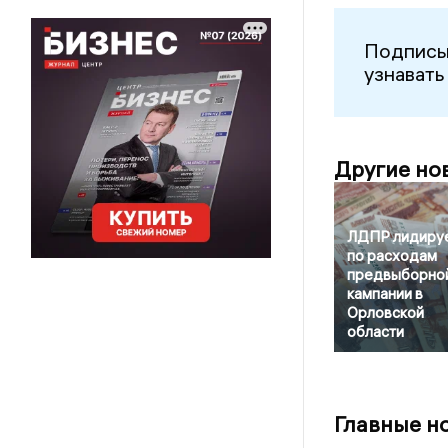
Подписы
узнавать
Другие но
ЛДПР лидиру
по расходам
предвыборно
кампании в
Орловской
области
Главные н