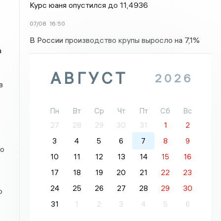
Курс юаня опустился до 11,4936
07/08
16:50
В России производство крупы выросло на 7,1%
а
АВГУСТ
2026
в
Пн
Вт
Ср
Чт
Пт
Сб
Вс
27
28
29
30
31
1
2
3
4
5
6
7
8
9
го
10
11
12
13
14
15
16
17
18
19
20
21
22
23
24
25
26
27
28
29
30
о
31
1
2
3
4
5
6