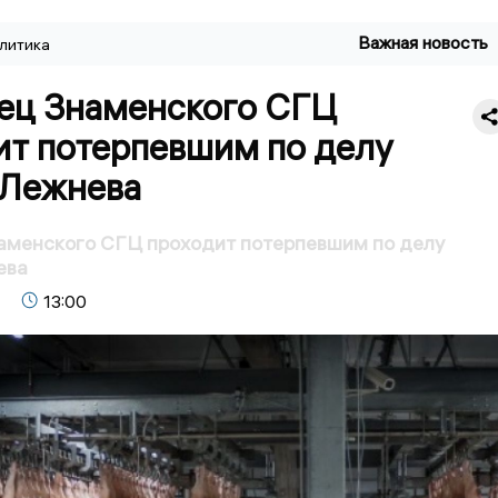
Важная новость
литика
ец Знаменского СГЦ
ит потерпевшим по делу
 Лежнева
аменского СГЦ проходит потерпевшим по делу
ева
13:00