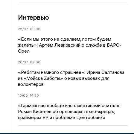
Интервью
25/07
09:00
«Если мы этого не сделаем, потом будем
жалеть»: Артем Левковский о службе в БАРС-
Орел
20/07
09:00
«Ребятам намного страшнее»: Ирина Салтанова
из «Vойска Zаботы» о новых вызовах для
волонтеров
15/06
14:30
«Гармаш нас вообще инопланетянами считал»:
Роман Киселев об орловских техно-жрецах,
праймериз ЕР и проблеме Центробанка