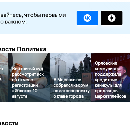
вайтесь, чтобы первыми
 о важном:
вости Политика
Орловские
ет
Верховный суд
коммунисты
рассмотрит иск
поддержали
й
об отмене
В Мценске не
кредитные
регистрации
собрался кворум
каникулы для
«Яблока» 10
по законопроекту
продавцов
августа
о главе города
маркетплейсов
овости