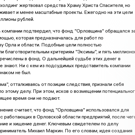
холдинг жертвовал средства Храму Христа Спасителя, но
ивает и менее масштабные проекты. Ежегодно на эти цели
ллионы рублей.
 компании подтвердил, что фонд "Орловщина" обращался з
ощью, которая предназначалась для работ по
ву Орла и области. Подобные цели полностью
и благотворительным критериям "Эксимы", и пять миллионо
речислены в фонд. О дальнейшей судьбе этих денег в
е знают. Ни с кем из подсудимых представитель компании
знаком не был.
ма", отталкиваясь от позиции следствия, признали себя
о этому делу. При этом, исков о возмещении потенциально
ящее время они не подают.
нение считает, что фонд "Орловщина" использовался для
с работающих в Орловской области предприятий, после чег
ание и хищение денег. Ключевым свидетелем по делу
риниматель Михаил Маркин. По его словам, идея создания