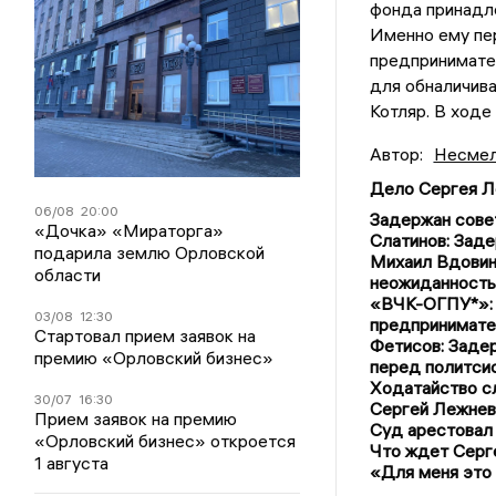
фонда принадл
Именно ему пе
предпринимател
для обналичива
Котляр. В ходе
Автор:
Несмел
Дело Сергея Л
06/08
20:00
Задержан сове
«Дочка» «Мираторга»
Слатинов: Зад
подарила землю Орловской
Михаил Вдовин 
области
неожиданность
«ВЧК-ОГПУ*»: 
03/08
12:30
предпринимате
Стартовал прием заявок на
Фетисов: Задер
премию «Орловский бизнес»
перед политси
Ходатайство с
30/07
16:30
Сергей Лежнев 
Прием заявок на премию
Суд арестовал
«Орловский бизнес» откроется
Что ждет Серг
1 августа
«Для меня это