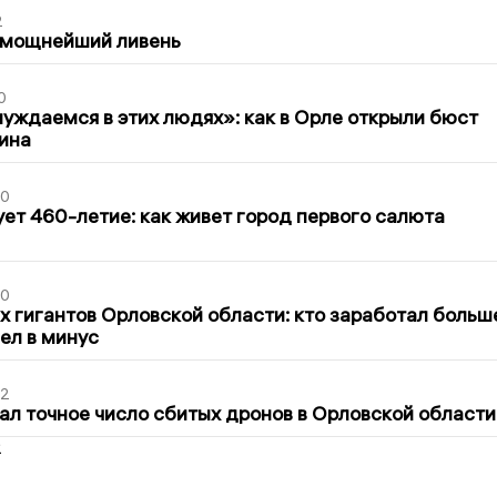
2
 мощнейший ливень
0
уждаемся в этих людях»: как в Орле открыли бюст
ина
30
ет 460-летие: как живет город первого салюта
30
х гигантов Орловской области: кто заработал больш
шел в минус
02
ал точное число сбитых дронов в Орловской области
2