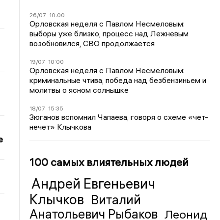
26/07
10:00
Орловская неделя с Павлом Несмеловым:
выборы уже близко, процесс над Лежневым
возобновился, СВО продолжается
19/07
10:00
Орловская неделя с Павлом Несмеловым:
криминальные чтива, победа над безбензиньем и
молитвы о ясном солнышке
18/07
15:35
Зюганов вспомнил Чапаева, говоря о схеме «чет-
нечет» Клычкова
е
100 самых влиятельных людей
Андрей Евгеньевич
Клычков
Виталий
Анатольевич Рыбаков
Леонид