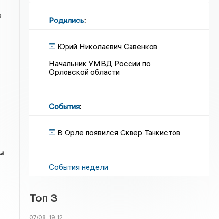
з
Родились
:
Юрий Николаевич Савенков
Начальник УМВД России по
Орловской области
События
:
В Орле появился Сквер Танкистов
ы
События недели
Топ 3
07/08
19:12