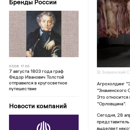
Бренды России
07/08
17:00
7 августа 1803 года граф
© Знаменский 
Федор Иванович Толстой
отправился в кругосветное
Агрохолдинг "
путешествие
"Знаменского С
Это относится
"Орловщина".
Новости компаний
Сегодня, 28 ап
представитель 
выделяет неко