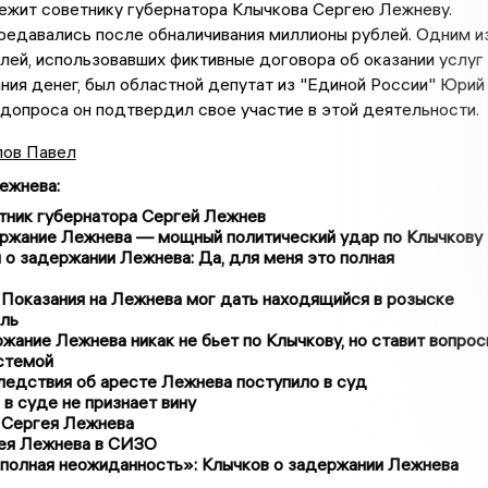
ежит советнику губернатора Клычкова Сергею Лежневу.
редавались после обналичивания миллионы рублей. Одним и
ей, использовавших фиктивные договора об оказании услуг
ния денег, был областной депутат из "Единой России" Юрий
 допроса он подтвердил свое участие в этой деятельности.
ов Павел
ежнева
:
тник губернатора Сергей Лежнев
ержание Лежнева — мощный политический удар по Клычкову
о задержании Лежнева: Да, для меня это полная
Показания на Лежнева мог дать находящийся в розыске
ль
жание Лежнева никак не бьет по Клычкову, но ставит вопрос
стемой
ледствия об аресте Лежнева поступило в суд
в суде не признает вину
 Сергея Лежнева
ея Лежнева в СИЗО
 полная неожиданность»: Клычков о задержании Лежнева