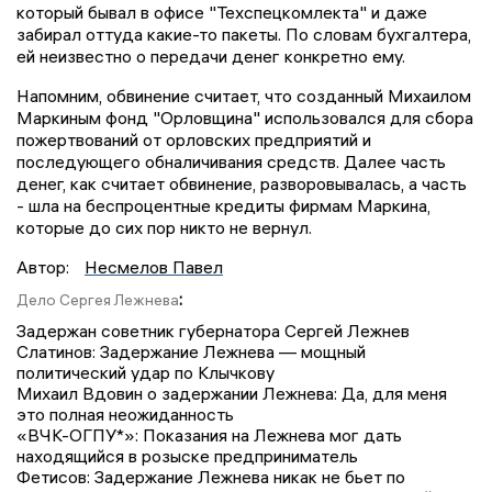
который бывал в офисе "Техспецкомлекта" и даже
забирал оттуда какие-то пакеты. По словам бухгалтера,
ей неизвестно о передачи денег конкретно ему.
Напомним, обвинение считает, что созданный Михаилом
Маркиным фонд "Орловщина" использовался для сбора
пожертвований от орловских предприятий и
последующего обналичивания средств. Далее часть
денег, как считает обвинение, разворовывалась, а часть
- шла на беспроцентные кредиты фирмам Маркина,
которые до сих пор никто не вернул.
Автор:
Несмелов Павел
:
Дело Сергея Лежнева
Задержан советник губернатора Сергей Лежнев
Слатинов: Задержание Лежнева — мощный
политический удар по Клычкову
Михаил Вдовин о задержании Лежнева: Да, для меня
это полная неожиданность
«ВЧК-ОГПУ*»: Показания на Лежнева мог дать
находящийся в розыске предприниматель
Фетисов: Задержание Лежнева никак не бьет по