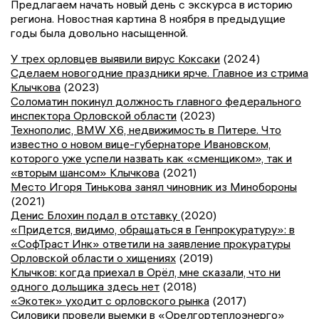
Предлагаем начать новый день с экскурса в историю
региона. Новостная картина 8 ноября в предыдущие
годы была довольно насыщенной.
У трех орловцев выявили вирус Коксаки
(2024)
Сделаем новогодние праздники ярче. Главное из стрима
Клычкова
(2023)
Соломатин покинул должность главного федерального
инспектора Орловской области
(2023)
Технополис, BMW Х6, недвижимость в Питере. Что
известно о новом вице-губернаторе Ивановском,
которого уже успели назвать как «сменщиком», так и
«вторым шансом» Клычкова
(2021)
Место Игоря Тинькова занял чиновник из Минобороны
(2021)
Денис Блохин подал в отставку
(2020)
«Придется, видимо, обращаться в Генпрокуратуру»: в
«СофТраст Инк» ответили на заявление прокуратуры
Орловской области о хищениях
(2019)
Клычков: когда приехал в Орёл, мне сказали, что ни
одного дольщика здесь нет
(2018)
«Экотек» уходит с орловского рынка
(2017)
Силовики провели выемки в «Орелгортеплоэнерго»