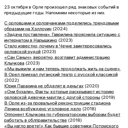
23 октября в Орле произошел ряд знаковых событий в
предыдущие годы. Напомним некоторые из них.
С орловцами и орловчанками поделились трендовыми
образами на Хэллоуин
(2024)
«Задача поставлена». Гаврилина прояснила ситуацию с
интернатом в Нарышкино
(2023)
Стало известно, почему в Чечне заинтересовались
орловской рудой
(2023)
«Сан Саныч», вероятно, возглавит администрацию
Клычкова
(2023)
«Мы выжили, и нам теперь продолжать жить на сцене».
В Орел приехал луганский театр с русской классикой
(2022)
Юрия Парахина не обделят в деньгах
(2020)
«Они бухали». Факты, которые раскрывают историю
орловской девочки-маугли с другой стороны
(2019)
В Орле из-за провальной реконструкции стадиона
Ленина возбуждено уголовное дело
(2018)
Оппонент Клычкова по губернаторским выборам будет
работать в облправительстве
(2018)
«Вы нагло врете!» Как бывшие советники Потомского