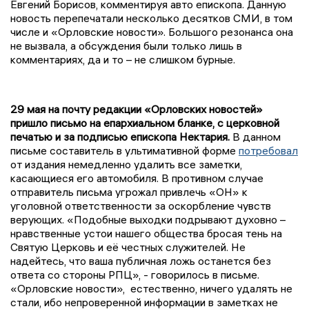
Евгений Борисов, комментируя авто епископа. Данную
новость перепечатали несколько десятков СМИ, в том
числе и «Орловские новости». Большого резонанса она
не вызвала, а обсуждения были только лишь в
комментариях, да и то – не слишком бурные.
29 мая на почту редакции «Орловских новостей»
пришло письмо на епархиальном бланке, с церковной
печатью и за подписью епископа Нектария.
В данном
письме составитель в ультимативной форме
потребовал
от издания немедленно удалить все заметки,
касающиеся его автомобиля. В противном случае
отправитель письма угрожал привлечь «ОН» к
уголовной ответственности за оскорбление чувств
верующих. «Подобные выходки подрывают духовно –
нравственные устои нашего общества бросая тень на
Святую Церковь и её честных служителей. Не
надейтесь, что ваша публичная ложь останется без
ответа со стороны РПЦ», - говорилось в письме.
«Орловские новости», естественно, ничего удалять не
стали, ибо непроверенной информации в заметках не