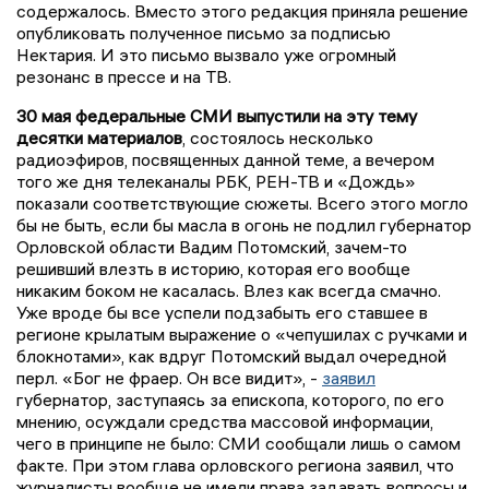
содержалось. Вместо этого редакция приняла решение
опубликовать полученное письмо за подписью
Нектария. И это письмо вызвало уже огромный
резонанс в прессе и на ТВ.
30 мая федеральные СМИ выпустили на эту тему
десятки материалов
, состоялось несколько
радиоэфиров, посвященных данной теме, а вечером
того же дня телеканалы РБК, РЕН-ТВ и «Дождь»
показали соответствующие сюжеты. Всего этого могло
бы не быть, если бы масла в огонь не подлил губернатор
Орловской области Вадим Потомский, зачем-то
решивший влезть в историю, которая его вообще
никаким боком не касалась. Влез как всегда смачно.
Уже вроде бы все успели подзабыть его ставшее в
регионе крылатым выражение о «чепушилах с ручками и
блокнотами», как вдруг Потомский выдал очередной
перл. «Бог не фраер. Он все видит», -
заявил
губернатор, заступаясь за епископа, которого, по его
мнению, осуждали средства массовой информации,
чего в принципе не было: СМИ сообщали лишь о самом
факте. При этом глава орловского региона заявил, что
журналисты вообще не имели права задавать вопросы и