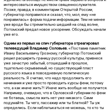
интересоваться имуществом священнослужителя.
Позже, правда, в комментарии Открытой России,
губернатор поправился и сказал, что, мол, ему «не
понравилась» форма подачи информации. Тем не менее
уже вроде бы стремительно шедшей на спад волне,
Потомский предал новое ускорение. Обсуждать начали
уже его.
Одним из первых на спич губернатора отреагировал
телеведущий Владимир Соловьев.
«Поставив памятник
Ивану Васильевичу Грозному, губернатор Потомский
решил расширить границу русской культуры, привнеся
уже зачастую забытый, отошедший в прошлое,
тщательно скрываемый, но существующий пласт
русского языка в повседневную политическую
реальность. Я считаю, что надо продолжить его
начинания и уже просто проводить курсы фени, потому
что, а как иначе жить?! Иначе жить вообще не получится.
Например, очевидно, что в Орловской губернии по фени
не ботаешь, смысла жить нет уже никакого. Сами
подумайте. Ты чего, пассажир или ты блатной? Ты уж
определись. Если наблатыкаться не можешь, то кто ты