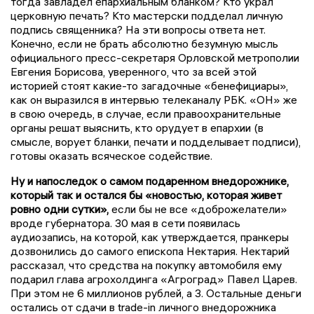
тогда завладел епархиальным бланком? Кто украл
церковную печать? Кто мастерски подделал личную
подпись священника? На эти вопросы ответа нет.
Конечно, если не брать абсолютно безумную мысль
официального пресс-секретаря Орловской метрополии
Евгения Борисова, уверенного, что за всей этой
историей стоят какие-то загадочные «бенефициары»,
как он выразился в интервью телеканалу РБК. «ОН» же
в свою очередь, в случае, если правоохранительные
органы решат выяснить, кто орудует в епархии (в
смысле, ворует бланки, печати и подделывает подписи),
готовы оказать всяческое содействие.
Ну и напоследок о самом подаренном внедорожнике,
который так и остался бы «новостью, которая живет
ровно одни сутки»,
если бы не все «доброжелатели»
вроде губернатора. 30 мая в сети появилась
аудиозапись, на которой, как утверждается, пранкеры
дозвонились до самого епископа Нектария. Нектарий
рассказал, что средства на покупку автомобиля ему
подарил глава агрохолдинга «Агроград» Павел Царев.
При этом не 6 миллионов рублей, а 3. Остальные деньги
остались от сдачи в trade-in личного внедорожника