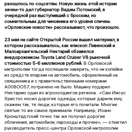
разошлось по соцсетям. Новую жизнь этой истории
зачем-то дал губернатор Вадим Потомский, в
очередной раз выступивший с броским, но
сомнительным для чиновника его уровня спичем.
«Орловские новости» рассказывают, что произошло.
23 мая на сайте Открытой России вышел материал, в
котором рассказывалось, как епископ Ливенский и
Малоархангельский Нектарий обзавелся
внедорожником
Toyota
Land
Cruiser
V8 рыночной
стоимостью 5-6 миллионов рублей.
В Орловской
митрополии тогда поспешили заверить, что ни копейки
из средств епархии на автомобиль, оформленный на
священника и с правительственными номерами
А008ОО57, потрачено не было. Машину подарил
Нектарию один из агрохолдингов региона. «Сам Иисус
Христос носил дорогие одежды, которые дарили ему,
скажем так, те люди, которые его почитали. Многие
святые то же самое принимали. Например, Иоанн
Кронштадтский точно так же получал дорогие
облачения, автомобили, пароходы и прочее», — отметил
руководитель пресс-центра Орловской митрополии