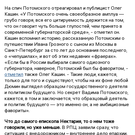
На спич Потомского отреагировал и публицист Олег
Кашин. «У Потомского очень своеобразное амплуа —
грубо говоря, вся его цитируемость держится на том,
что он говорит чуть больше глупостей, чем принято в
современной губернаторской среде», - отметил он.
Кашин вспомнил историю, рассказанную Потомским о
путешествии Ивана Грозного с сыном из Москвы в
Санкт-Петербург за сто лет до основания последнего,
о «чепушилах», и вот об этих недавних «фраерах».
«Если бы в России выбирали самого одиозного
губернатора, наверное, Потомский был бы фаворитом, -
отметил
также Олег Кашин. - Такие люди, кажется,
только для того и существуют, чтобы на их фоне любой
Дюмин выглядел образцом государственного деятеля
и политиком будущего. Но секрет Вадима Потомского,
кажется, в том и заключается, что образцовый деятель
и политик будущего — это именно он, а не амбициозные
фавориты».
Что до самого епископа Нектария, то о нем тоже
говорили, но уже меньше.
В РПЦ заявили сразу, что
ситуация с внедорожником – внутреннее дело епархии.