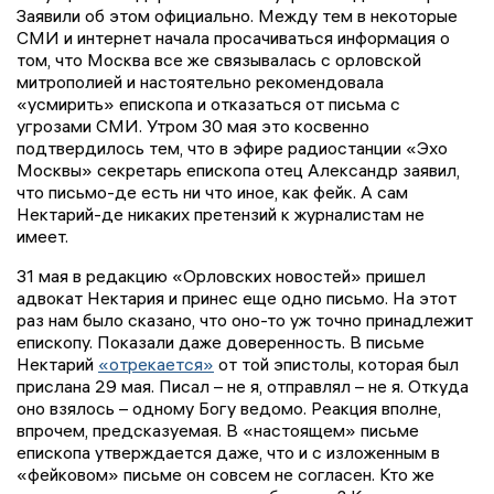
Заявили об этом официально. Между тем в некоторые
СМИ и интернет начала просачиваться информация о
том, что Москва все же связывалась с орловской
митрополией и настоятельно рекомендовала
«усмирить» епископа и отказаться от письма с
угрозами СМИ. Утром 30 мая это косвенно
подтвердилось тем, что в эфире радиостанции «Эхо
Москвы» секретарь епископа отец Александр заявил,
что письмо-де есть ни что иное, как фейк. А сам
Нектарий-де никаких претензий к журналистам не
имеет.
31 мая в редакцию «Орловских новостей» пришел
адвокат Нектария и принес еще одно письмо. На этот
раз нам было сказано, что оно-то уж точно принадлежит
епископу. Показали даже доверенность. В письме
Нектарий
«отрекается»
от той эпистолы, которая был
прислана 29 мая. Писал – не я, отправлял – не я. Откуда
оно взялось – одному Богу ведомо. Реакция вполне,
впрочем, предсказуемая. В «настоящем» письме
епископа утверждается даже, что и с изложенным в
«фейковом» письме он совсем не согласен. Кто же