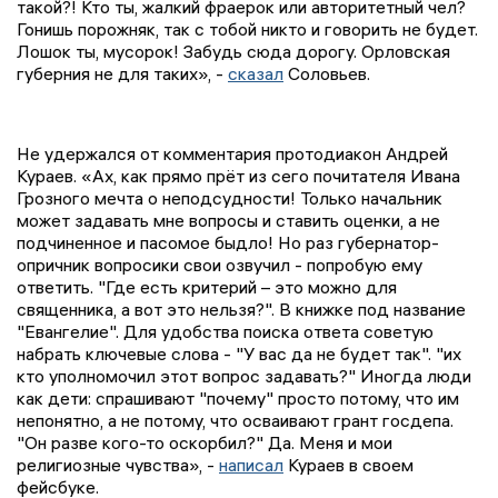
такой?! Кто ты, жалкий фраерок или авторитетный чел?
Гонишь порожняк, так с тобой никто и говорить не будет.
Лошок ты, мусорок! Забудь сюда дорогу. Орловская
губерния не для таких», -
сказал
Соловьев.
Не удержался от комментария протодиакон Андрей
Кураев. «Ах, как прямо прёт из сего почитателя Ивана
Грозного мечта о неподсудности! Только начальник
может задавать мне вопросы и ставить оценки, а не
подчиненное и пасомое быдло! Но раз губернатор-
опричник вопросики свои озвучил - попробую ему
ответить. "Где есть критерий – это можно для
священника, а вот это нельзя?". В книжке под название
"Евангелие". Для удобства поиска ответа советую
набрать ключевые слова - "У вас да не будет так". "их
кто уполномочил этот вопрос задавать?" Иногда люди
как дети: спрашивают "почему" просто потому, что им
непонятно, а не потому, что осваивают грант госдепа.
"Он разве кого-то оскорбил?" Да. Меня и мои
религиозные чувства», -
написал
Кураев в своем
фейсбуке.