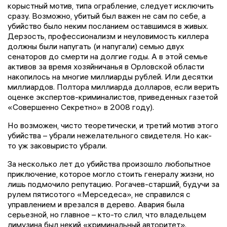
корыстный мотив, типа ограбление, следует исключить
сразу. Возможно, убитый был важен не сам по себе, а
убийство было неким посланием оставшимся в живых.
Дерзость, профессионализм и неуловимость киллера
должны были напугать (и напугали) семью двух
сенаторов до смерти на долгие годы. А в этой семье
активов за время хозяйничанья в Орловской области
накопилось на многие миллиарды рублей. Или десятки
миллиардов. Полтора миллиарда долларов, если верить
оценке экспертов-криминалистов, приведенных газетой
«Совершенно Секретно» в 2008 году).
Но возможен, чисто теоретически, и третий мотив этого
убийства – убрали нежелательного свидетеля. Но как-
то уж заковыристо убрали.
За несколько лет до убийства произошло любопытное
приключение, которое могло стоить генералу жизни, но
лишь подмочило репутацию. Рогачев-старший, будучи за
рулем пятисотого «Мерседеса», не справился с
управлением и врезался в дерево. Авария была
серьезной, но главное – кто-то слил, что владельцем
лимузина был некий «криминальный авторитет».