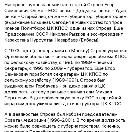
Наверное, нужно напомнить кто такой Строев Егор
Семенович. Он же – ЕСС, он же – Дедушка, он же – Удав,
он же – Старый лис, он же – «губернатор губернаторов»
(выражение Ельцина). Сегодня в живых остаются трое
членов Политбюро ЦК КПСС, один из них Строев. Еще
Предсовмина СССР Николай Рыжков и экс-президент
Казахстана Нурсултан Назарбаев (Елбасы).
С 1973 года (с перерывами на Москву) Строев управлял
Орловской областью – сначала секретарь обкома КПСС
по сельскому хозяйству, с 1985 по 1989 – первый
секретарь, с 1993 по 2009 – губернатор. Еще Егор
Семенович поработал секретарем ЦК КПСС по
сельскому хозяйству (1989-1991). Строев был
выдвиженцем Горбачева – он даже занял в ЦК
должность, которую раньше занимал сам Михаил
Сергеевич. В догорбачевскую эпоху ЕСС в партийной
иерархии дослужился лишь до инструктора ЦК КПСС.
А в девяностые Строев был избран председателем
Совета Федерации (1996-2001). В то время должность
можно было совмещать с губернаторством. Конечно,
членство в Политбюро разваленной страны сыграло