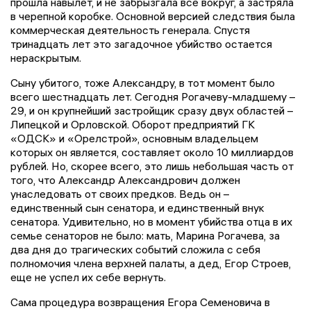
прошла навылет, и не забрызгала все вокруг, а застряла
в черепной коробке. Основной версией следствия была
коммерческая деятельность генерала. Спустя
тринадцать лет это загадочное убийство остается
нераскрытым.
Сыну убитого, тоже Александру, в тот момент было
всего шестнадцать лет. Сегодня Рогачеву-младшему –
29, и он крупнейший застройщик сразу двух областей –
Липецкой и Орловской. Оборот предприятий ГК
«ОДСК» и «Орелстрой», основным владельцем
которых он является, составляет около 10 миллиардов
рублей. Но, скорее всего, это лишь небольшая часть от
того, что Александр Александрович должен
унаследовать от своих предков. Ведь он –
единственный сын сенатора, и единственный внук
сенатора. Удивительно, но в момент убийства отца в их
семье сенаторов не было: мать, Марина Рогачева, за
два дня до трагических событий сложила с себя
полномочия члена верхней палаты, а дед, Егор Строев,
еще не успел их себе вернуть.
Сама процедура возвращения Егора Семеновича в