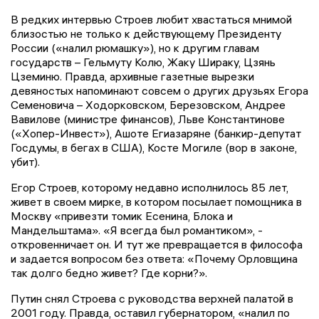
В редких интервью Строев любит хвастаться мнимой
близостью не только к действующему Президенту
России («налил рюмашку»), но к другим главам
государств – Гельмуту Колю, Жаку Шираку, Цзянь
Цземиню. Правда, архивные газетные вырезки
девяностых напоминают совсем о других друзьях Егора
Семеновича – Ходорковском, Березовском, Андрее
Вавилове (министре финансов), Льве Константинове
(«Хопер-Инвест»), Ашоте Егиазаряне (банкир-депутат
Госдумы, в бегах в США), Косте Могиле (вор в законе,
убит).
Егор Строев, которому недавно исполнилось 85 лет,
живет в своем мирке, в котором посылает помощника в
Москву «привезти томик Есенина, Блока и
Мандельштама». «Я всегда был романтиком», -
откровенничает он. И тут же превращается в философа
и задается вопросом без ответа: «Почему Орловщина
так долго бедно живет? Где корни?».
Путин снял Строева с руководства верхней палатой в
2001 году. Правда, оставил губернатором, «налил по