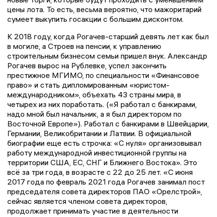
цены лота. То есть, весьма вероятно, что мажоритарий
сумеет выкупить госакции с большим дисконтом.
К 2018 году, когда Рогачев-старший девять лет как был
в могиле, а Строев на пенсии, к управлению
строительным бизнесом семьи пришел внук. Александр
Рогачев вырос на Рублевке, успел закончить
престижное МГИМО, по специальности «Финансовое
право» и стать дипломированным «юристом-
международником», объехать 43 страны мира, в
четырех из них поработать. («Я работал с банкирами,
надо мной был начальник, а я был директором по
Восточной Европе»). Работал с банкирами в Швейцарии,
Германии, Великобритании и Латвии. В официальной
биографии еще есть строчка: «С нуля» организовывал
работу международной инвестиционной группы на
территории США, ЕС, СНГ и Ближнего Востока». Это
всё за три года, в возрасте с 22 до 25 лет. «С июня
2017 года по февраль 2021 года Рогачев занимал пост
председателя совета директоров ПАО «Орелстрой»,
сейчас является членом совета директоров,
продолжает принимать участие в деятельности