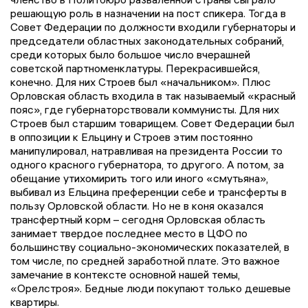
решающую роль в назначении на пост спикера. Тогда в
Совет Федерации по должности входили губернаторы и
председатели областных законодательных собраний,
среди которых было большое число вчерашней
советской партноменклатуры. Перекрасившейся,
конечно. Для них Строев был «начальником». Плюс
Орловская область входила в так называемый «красный
пояс», где губернаторствовали коммунисты. Для них
Строев был старшим товарищем. Совет Федерации был
в оппозиции к Ельцину и Строев этим постоянно
манипулировал, натравливая на президента России то
одного красного губернатора, то другого. А потом, за
обещание утихомирить того или иного «смутьяна»,
выбивал из Ельцина преференции себе и трансферты в
пользу Орловской области. Но не в коня оказался
трансфертный корм – сегодня Орловская область
занимает твердое последнее место в ЦФО по
большинству социально-экономических показателей, в
том числе, по средней заработной плате. Это важное
замечание в контексте основной нашей темы,
«Орелстроя». Бедные люди покупают только дешевые
квартиры.