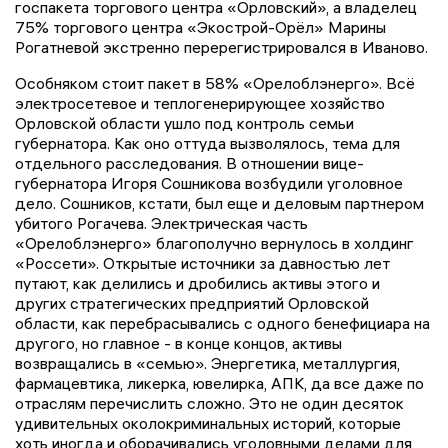
госпакета торгового центра «Орловский», а владелец
75% торгового центра «Экострой-Орёл» Марины
Рогатневой экстренно перерегистрировался в Иваново.
Особняком стоит пакет в 58% «Орелоблэнерго». Всё
электросетевое и теплогенерирующее хозяйство
Орловской области ушло под контроль семьи
губернатора. Как оно оттуда вызволялось, тема для
отдельного расследования. В отношении вице-
губернатора Игоря Сошникова возбудили уголовное
дело. Сошников, кстати, был еще и деловым партнером
убитого Рогачева. Электрическая часть
«Орелоблэнерго» благополучно вернулось в холдинг
«Россети». Открытые источники за давностью лет
путают, как делились и дробились активы этого и
других стратегических предприятий Орловской
области, как перебрасывались с одного бенефициара на
другого, но главное - в конце концов, активы
возвращались в «семью». Энергетика, металлургия,
фармацевтика, ликерка, ювелирка, АПК, да все даже по
отраслям перечислить сложно. Это не один десяток
удивительных околокриминальных историй, которые
хоть иногда и оборачивались уголовными делами для