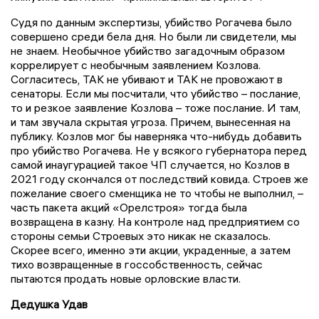
Судя по данным экспертизы, убийство Рогачева было
совершено среди бела дня. Но были ли свидетели, мы
не знаем. Необычное убийство загадочным образом
коррелирует с необычным заявлением Козлова.
Согласитесь, ТАК не убивают и ТАК не провожают в
сенаторы. Если мы посчитали, что убийство – послание,
то и резкое заявление Козлова – тоже послание. И там,
и там звучала скрытая угроза. Причем, вынесенная на
публику. Козлов мог бы наверняка что-нибудь добавить
про убийство Рогачева. Не у всякого губернатора перед
самой инаугурацией такое ЧП случается, но Козлов в
2021 году скончался от последствий ковида. Строев же
пожелание своего сменщика не то чтобы не выполнил, –
часть пакета акций «Орелстроя» тогда была
возвращена в казну. На контроле над предприятием со
стороны семьи Строевых это никак не сказалось.
Скорее всего, именно эти акции, украденные, а затем
тихо возвращенные в госсобственность, сейчас
пытаются продать новые орловские власти.
Дедушка Удав