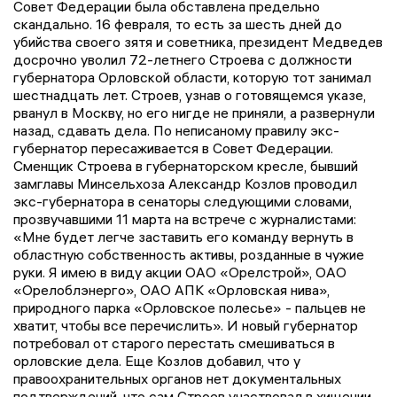
Совет Федерации была обставлена предельно
скандально. 16 февраля, то есть за шесть дней до
убийства своего зятя и советника, президент Медведев
досрочно уволил 72-летнего Строева с должности
губернатора Орловской области, которую тот занимал
шестнадцать лет. Строев, узнав о готовящемся указе,
рванул в Москву, но его нигде не приняли, а развернули
назад, сдавать дела. По неписаному правилу экс-
губернатор пересаживается в Совет Федерации.
Сменщик Строева в губернаторском кресле, бывший
замглавы Минсельхоза Александр Козлов проводил
экс-губернатора в сенаторы следующими словами,
прозвучавшими 11 марта на встрече с журналистами:
«Мне будет легче заставить его команду вернуть в
областную собственность активы, розданные в чужие
руки. Я имею в виду акции ОАО «Орелстрой», ОАО
«Орелоблэнерго», ОАО АПК «Орловская нива»,
природного парка «Орловское полесье» - пальцев не
хватит, чтобы все перечислить». И новый губернатор
потребовал от старого перестать смешиваться в
орловские дела. Еще Козлов добавил, что у
правоохранительных органов нет документальных
подтверждений, что сам Строев участвовал в хищении