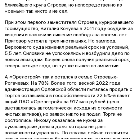
ближайшего круга Строева, но непосредственно из
«семьи» так никто и не сел.
При этом первого заместителя Строева, курировавшего
госимущество, Виталия Кочуева в 2011 году осудили за
хищения и назначили лишение свободы на восемь лет.
Приговор устоял в трех инстанциях. Но зампред
Верховного суда изменил реальный срок на условный,
5,5 лет. Силовики не успокоились и возбудили дело по
новым эпизодам. Кочуев снова получил реальный срок,
теперь четыре года, но тут же вышел по амнистии.
А «Орелстрой» так и остался в семье Строевых-
Рогачевых. На 78%. Более того, весной 2022 года
администрация Орловской области пыталась продать с
торгов оставшийся в госсобственности 22,5%-й пакет
акций ПАО «Орелстрой» за 917 млн рублей (цена
выставлялась автоматически, исходя из стоимости
чистых активов), но заявок никто не подал. Торги не
состоялись. Никому оказалась не нужна за
сумасшедшие деньги доля, которая не дает
возможности управлять. По слухам, сейчас готовится
новые торги, которые будут проходить с уменьшением