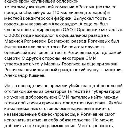
акционером крупнейшей орловской
телекоммуникационной компании «Реком» (потом ее
продали «Билайну» за 110 миллионов долларов) и
местной кондитерской фабрики. Выпускал торты с
говорящим название «Александр». А еще он был
членом совета директоров ОАО «Орловские металлы».
С 2002 года находился в официальном разводе с
Мариной Рогачевой. Возможно, развод Рогачевых был
фиктивным или около того. Во всяком случае, в
ближайший круг своего тестя Рогачев входил до самой
смерти. С другой стороны, некоторые СМИ
утверждают, что у Марины Георгиевны еще при жизни
Рогачева появился новый гражданский супруг – москвич
Александр Кишнев.
Из-за совпадения по времени убийства с добровольной
отставкой жены из сенаторов (а тестя из губернаторов,
но уже не добровольной) СМИ пытались найти между
этими событиями причинно-следственную связь. Якобы
из-за внезапных отставок были нарушены какие-то
незавершенные бизнес-процессы, и Рогачев не смог
исполнить взятые на себя обязательства. Но можно
добавить еще одно размышление. Месть, ревность,