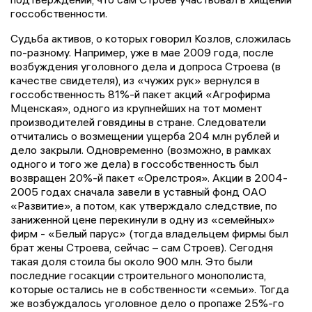
госсобственности.
Судьба активов, о которых говорил Козлов, сложилась
по-разному. Например, уже в мае 2009 года, после
возбуждения уголовного дела и допроса Строева (в
качестве свидетеля), из «чужих рук» вернулся в
госсобственность 81%-й пакет акций «Агрофирма
Мценская», одного из крупнейших на тот момент
производителей говядины в стране. Следователи
отчитались о возмещении ущерба 204 млн рублей и
дело закрыли. Одновременно (возможно, в рамках
одного и того же дела) в госсобственность был
возвращен 20%-й пакет «Орелстроя». Акции в 2004-
2005 годах сначала завели в уставный фонд ОАО
«Развитие», а потом, как утверждало следствие, по
заниженной цене перекинули в одну из «семейных»
фирм - «Белый парус» (тогда владельцем фирмы был
брат жены Строева, сейчас – сам Строев). Сегодня
такая доля стоила бы около 900 млн. Это были
последние госакции строительного монополиста,
которые остались не в собственности «семьи». Тогда
же возбуждалось уголовное дело о пропаже 25%-го