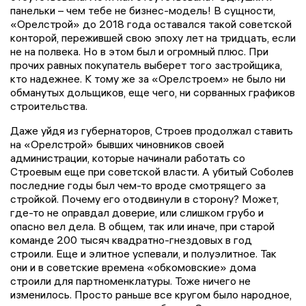
панельки – чем тебе не бизнес-модель! В сущности,
«Орелстрой» до 2018 года оставался такой советской
конторой, пережившей свою эпоху лет на тридцать, если
не на полвека. Но в этом был и огромный плюс. При
прочих равных покупатель выберет того застройщика,
кто надежнее. К тому же за «Орелстроем» не было ни
обманутых дольщиков, еще чего, ни сорванных графиков
строительства.
Даже уйдя из губернаторов, Строев продолжал ставить
на «Орелстрой» бывших чиновников своей
администрации, которые начинали работать со
Строевым еще при советской власти. А убитый Соболев
последние годы был чем-то вроде смотрящего за
стройкой. Почему его отодвинули в сторону? Может,
где-то не оправдал доверие, или слишком грубо и
опасно вел дела. В общем, так или иначе, при старой
команде 200 тысяч квадратно-гнездовых в год
строили. Еще и элитное успевали, и полуэлитное. Так
они и в советские времена «обкомовские» дома
строили для партноменклатуры. Тоже ничего не
изменилось. Просто раньше все кругом было народное,