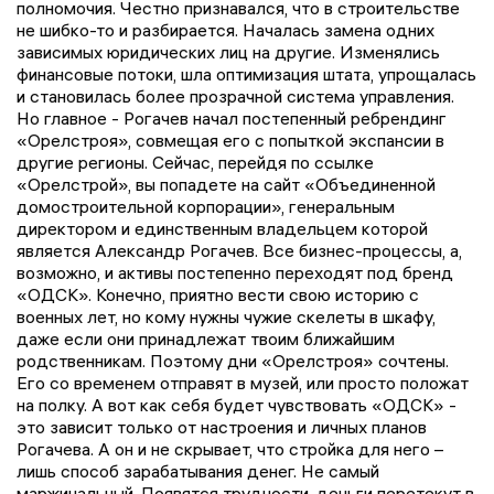
полномочия. Честно признавался, что в строительстве
не шибко-то и разбирается. Началась замена одних
зависимых юридических лиц на другие. Изменялись
финансовые потоки, шла оптимизация штата, упрощалась
и становилась более прозрачной система управления.
Но главное - Рогачев начал постепенный ребрендинг
«Орелстроя», совмещая его с попыткой экспансии в
другие регионы. Сейчас, перейдя по ссылке
«Орелстрой», вы попадете на сайт «Объединенной
домостроительной корпорации», генеральным
директором и единственным владельцем которой
является Александр Рогачев. Все бизнес-процессы, а,
возможно, и активы постепенно переходят под бренд
«ОДСК». Конечно, приятно вести свою историю с
военных лет, но кому нужны чужие скелеты в шкафу,
даже если они принадлежат твоим ближайшим
родственникам. Поэтому дни «Орелстроя» сочтены.
Его со временем отправят в музей, или просто положат
на полку. А вот как себя будет чувствовать «ОДСК» -
это зависит только от настроения и личных планов
Рогачева. А он и не скрывает, что стройка для него –
лишь способ зарабатывания денег. Не самый
маржинальный. Появятся трудности, деньги перетекут в