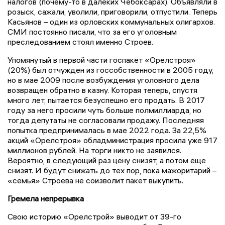
налогов (почему-то в далеких Чебоксарах). Объявляли в
розыск, сажали, уволили, приговорили, отпустили. Теперь
Касьянов – один из орловских коммунальных олигархов.
СМИ постоянно писали, что за его уголовным
преследованием стоял именно Строев.
Упомянутый в первой части госпакет «Орелстроя»
(20%) был отчужден из госсобственности в 2005 году,
но в мае 2009 после возбуждения уголовного дела
возвращен обратно в казну. Которая теперь, спустя
много лет, пытается безуспешно его продать. В 2017
году за него просили чуть больше полмиллиарда, но
тогда депутаты не согласовали продажу. Последняя
попытка предпринималась в мае 2022 года. За 22,5%
акций «Орелстроя» обладминистрация просила уже 917
миллионов рублей. На торги никто не заявился.
Вероятно, в следующий раз цену снизят, а потом еще
снизят. И будут снижать до тех пор, пока мажоритарий –
«семья» Строева не соизволит пакет выкупить.
Гремела непрерывка
Свою историю «Орелстрой» выводит от 39-го