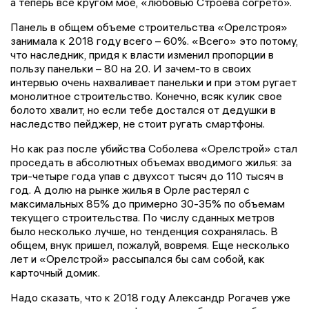
а теперь все кругом мое, «любовью Строева согрето».
Панель в общем объеме строительства «Орелстроя»
занимала к 2018 году всего – 60%. «Всего» это потому,
что наследник, придя к власти изменил пропорции в
пользу панельки – 80 на 20. И зачем-то в своих
интервью очень нахваливает панельки и при этом ругает
монолитное строительство. Конечно, всяк кулик свое
болото хвалит, но если тебе достался от дедушки в
наследство пейджер, не стоит ругать смартфоны.
Но как раз после убийства Соболева «Орелстрой» стал
проседать в абсолютных объемах вводимого жилья: за
три-четыре года упав с двухсот тысяч до 110 тысяч в
год. А долю на рынке жилья в Орле растерял с
максимальных 85% до примерно 30-35% по объемам
текущего строительства. По числу сданных метров
было несколько лучше, но тенденция сохранялась. В
общем, внук пришел, пожалуй, вовремя. Еще несколько
лет и «Орелстрой» рассыпался бы сам собой, как
карточный домик.
Надо сказать, что к 2018 году Александр Рогачев уже