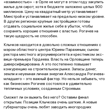
«взаимностью» - в Орле не могут в этом году закупить
жилье для сирот, хотя в бюджете заложено целых 900
миллионов. Цену на квадратный метр устанавливает
Минстрой и устанавливает на предельно низком уровне.
В других регионах крупные застройщики готовы
отдавать социальное жилье себе в убыток, чтобы
сохранять хорошие отношения с властью. Рогачев на
такую щедрость не способен.
Клычков находится в довольно сложных отношениях с
мэром областного центра Юрием Парахиным, сыном
ректора местного агроуниверситета и крестником экс-
вице-премьера Гордеева. Власть на Орловщине теперь
диверсифицирована. А это постепенно повышает
конкуренцию на строительном рынке. Запасы денег,
земли и неуемная личная энергия Александра Рогачева-
младшего – это важный фактор. Но нельзя забывать, что
как бизнесмен Рогачев состоялся в удивительно
тепличных условиях, созданным Строевым.
Сможет ли он выжить без него? Оставим финал
открытым. Позиции Клычкова очень шаткие. А новые
губернаторы очень любят заводить иногородних