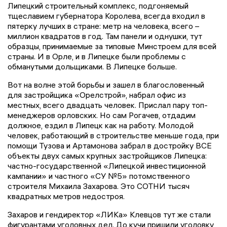
Липецкий строительный комплекс, подгоняемый
тщеславием губернатора Королева, всегда входил в
пятерку лучших в стране: метр на человека, всего –
миллион квадратов в год. Там панели и однушки, тут
образцы, принимаемые за типовые Минстроем для всей
страны. И в Орле, и в Липецке были проблемы с
обманутыми дольщиками. В Липецке больше.
Вот на волне этой борьбы и зашел в благословенный
для застройщика «Орелстрой», набрал офис из
местных, всего двадцать человек. Прислал пару топ-
менеджеров орловских. Но сам Рогачев, отдадим
должное, ездил в Липецк как на работу. Молодой
человек, работающий в строительстве меньше года, при
помощи Тузова и Артамонова забрал в достройку ВСЕ
объекты двух самых крупных застройщиков Липецка:
частно-государственной «Липецкой инвестиционной
кампании» и частного «СУ №5» потомственного
строителя Михаила Захарова. Это СОТНИ тысяч
квадратных метров недостроя.
Захаров и гендиректор «ЛИКа» Клевцов тут же стали
фигурантами уголовных дел. До кучи пришили уголовку