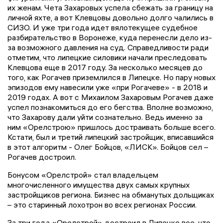
их женам. Чета Захаровых успела сбежать за границу на
личной яхте, а вот Клевцовы довольно долго чалились в
СИЗО. И уже три года идет вялотекущее судебное
разбирательство в Воронеже, куда перенесли дело из-
за возможного давления на суд. Справедливости ради
отметим, что липецкие силовики начали преследовать
Клевцова еще в 2017 году. За несколько месяцев до
того, как Рогачев приземлился в Липецке. Но пару новых
эпизодов ему навесили уже «при Рогачеве» - в 2018 и
2019 годах. А вот с Михаилом Захаровым Рогачев даже
успел познакомиться до его бегства. Вполне возможно,
что Захарову дали уйти сознательно. Ведь именно за
ним «Орелстрою» пришлось достраивать больше всего.
Кстати, был и третий липецкий застройщик, вписавшийся
в этот алгоритм - Олег Бойцов, «ЛИСК». Бойцов сел –
Рогачев достроил.
Бонусом «Орелстрой» стал владельцем
многочисленного имущества двух самых крупных
застройщиков региона. Бизнес на обманутых дольщиках
– это старинный лохотрон во всех регионах России.
За три года «Орелстрой» достроил в Липецке все, что