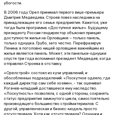
убогости.
В 2006 году Орел принимал первого вице-премьера
Дмитрия Медведева. Строев повез наследника на
принадлежащее его семье предприятие. Кажется, уже
тогда была программа «Доступное жилье». Будущему
президенту России гендиректор объяснил принцип
доступности жилья на Орловщине – только панель,
только однушка. Грубо, зато честно. Перефразируя
Ленина: в поголовно нищей орловщине важнейшим из
жилья является панель. Может, эти панельки-однушки
спустя три года вспоминал президент Медведев, когда
отправлял Строева в отставку.
«Орелстрой» состоял из кучи управлений, и
обособленных подразделений. «Лоскутное одеяло, где
каждый директор сам себе хозяин», - так оценивал
Рогачев-младший доставшееся ему наследство.
«Лоскутность» позволяла, с одной стороны, сохранять
статус предприятия замкнутого цикла, самостоятельно
производящего большинство стройматериалов. С
другой, управленческая и бизнес-модель просто
отсутствовала. Хотя как отсутствовала? Однушки и