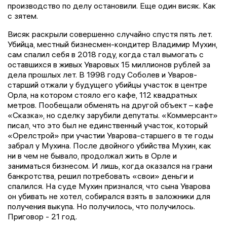
производство по делу остановили. Еще один висяк. Как
с зятем.
Висяк раскрыли совершенно случайно спустя пять лет.
Убийца, местный бизнесмен-кондитер Владимир Мухин,
сам спалил себя в 2018 году, когда стал вымогать с
оставшихся в живых Уваровых 15 миллионов рублей за
дела прошлых лет. В 1998 году Соболев и Уваров-
старший отжали у будущего убийцы участок в центре
Орла, на котором стояло его кафе, 112 квадратных
метров. Пообещали обменять на другой объект – кафе
«Сказка», но сделку зарубили депутаты. «Коммерсант»
писал, что это был не единственный участок, который
«Орелстрой» при участии Уварова-старшего в те годы
забрал у Мухина. После двойного убийства Мухин, как
ни в чем не бывало, продолжал жить в Орле и
заниматься бизнесом. И лишь, когда оказался на грани
банкротства, решил потребовать «свои» деньги и
спалился. На суде Мухин признался, что сына Уварова
он убивать не хотел, собирался взять в заложники для
получения выкупа. Но получилось, что получилось.
Приговор - 21 год.