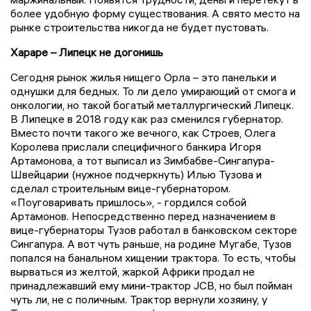
более удобную форму существования. А свято место на
рынке строительства никогда не будет пустовать.
Хараре – Липецк не догонишь
Сегодня рынок жилья нищего Орла – это панельки и
однушки для бедных. То ли дело умирающий от смога и
онкологии, но такой богатый металлургический Липецк.
В Липецке в 2018 году как раз сменился губернатор.
Вместо почти такого же вечного, как Строев, Олега
Королева прислали специфичного банкира Игоря
Артамонова, а тот выписал из Зимбабве-Сингапура-
Швейцарии (нужное подчеркнуть) Илью Тузова и
сделал строительным вице-губернатором.
«Поуговаривать пришлось», - гордился собой
Артамонов. Непосредственно перед назначением в
вице-губернаторы Тузов работал в банковском секторе
Сингапура. А вот чуть раньше, на родине Мугабе, Тузов
попался на банальном хищении трактора. То есть, чтобы
вырваться из желтой, жаркой Африки продал не
принадлежавший ему мини-трактор JCB, но был пойман
чуть ли, не с поличным. Трактор вернули хозяину, у