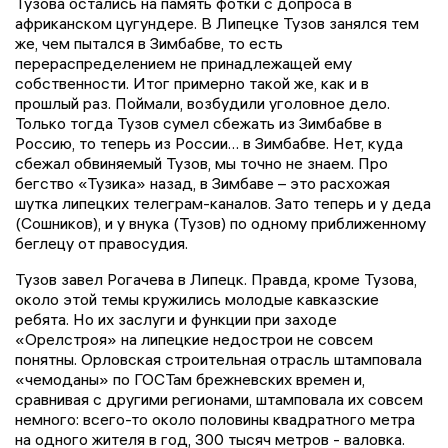
Тузова остались на память фотки с допроса в
африканском цугундере. В Липецке Тузов занялся тем
же, чем пытался в Зимбабве, то есть
перераспределением не принадлежащей ему
собственности. Итог примерно такой же, как и в
прошлый раз. Поймали, возбудили уголовное дело.
Только тогда Тузов сумел сбежать из Зимбабве в
Россию, то теперь из России… в Зимбабве. Нет, куда
сбежал обвиняемый Тузов, мы точно не знаем. Про
бегство «Тузика» назад, в Зимбаве – это расхожая
шутка липецких телеграм-каналов. Зато теперь и у деда
(Сошников), и у внука (Тузов) по одному приближенному
беглецу от правосудия.
Тузов завел Рогачева в Липецк. Правда, кроме Тузова,
около этой темы кружились молодые кавказские
ребята. Но их заслуги и функции при заходе
«Орелстроя» на липецкие недострои не совсем
понятны. Орловская строительная отрасль штамповала
«чемоданы» по ГОСТам брежневских времен и,
сравнивая с другими регионами, штамповала их совсем
немного: всего-то около половины квадратного метра
на одного жителя в год, 300 тысяч метров - валовка.