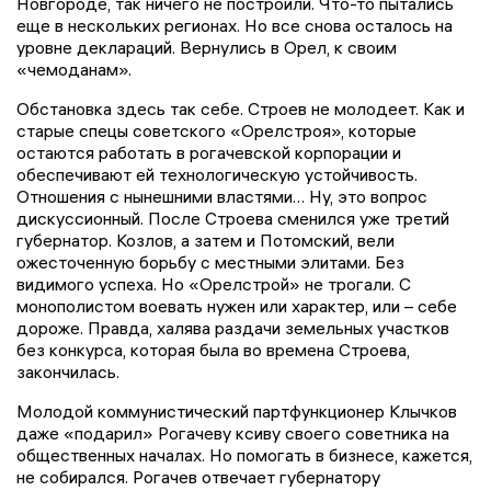
Новгороде, так ничего не построили. Что-то пытались
еще в нескольких регионах. Но все снова осталось на
уровне деклараций. Вернулись в Орел, к своим
«чемоданам».
Обстановка здесь так себе. Строев не молодеет. Как и
старые спецы советского «Орелстроя», которые
остаются работать в рогачевской корпорации и
обеспечивают ей технологическую устойчивость.
Отношения с нынешними властями… Ну, это вопрос
дискуссионный. После Строева сменился уже третий
губернатор. Козлов, а затем и Потомский, вели
ожесточенную борьбу с местными элитами. Без
видимого успеха. Но «Орелстрой» не трогали. С
монополистом воевать нужен или характер, или – себе
дороже. Правда, халява раздачи земельных участков
без конкурса, которая была во времена Строева,
закончилась.
Молодой коммунистический партфункционер Клычков
даже «подарил» Рогачеву ксиву своего советника на
общественных началах. Но помогать в бизнесе, кажется,
не собирался. Рогачев отвечает губернатору