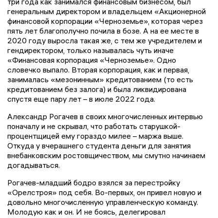
три года как занимался финансовым бизнесом, был
генеральным директором и владельцем «Акционерной
финансовой корпорации «Черноземье», которая через
пять лет благополучно почила в бозе. А на ее месте в
2020 году выросла такая же, с тем же учредителем и
гендиректором, только называлась чуть иначе
«Финансовая корпорация «Черноземье». Одно
словечко выпало. Вторая корпорация, как и первая,
занималась «мезонинным» кредитованием (то есть
кредитованием без залога) и была ликвидирована
спустя еще пару лет – в июле 2022 года.
Александр Рогачев в своих многочисленных интервью
поначалу и не скрывал, что работать старушкой-
процентщицей ему гораздо милее – маржа выше.
Откуда у вчерашнего студента деньги для занятия
внебанковским ростовщичеством, мы смутно начинаем
догадываться.
Рогачев-младший бодро взялся за перестройку
«Орелстроя» под себя. Во-первых, он привел новую и
довольно многочисленную управленческую команду.
Молодую как и он. И не боясь, делегировал