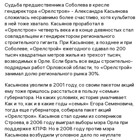
Судьба предшественника Соболева в кресле
гендиректора «Орелстроя» - Александра Касьянова
сложилась несравнимо более счастливо, хотя кульбитов
в ней тоже хватало. Касьянов проработал в
«Орелстрое» четверть века и в конце девяностых стал
совладельцем и гендиректором регионального
строительного гиганта. При Касьянове, а позднее и при
Соболеве, «Орелстрой» ежегодного сдавал по 200
тысяч квадратных метров жилья из трехсот тысяч,
возводимых в Орле. Если брать все виды строительно-
подрядных работ Орловской области, то «Орелстрой»
занимал долю регионального рынка 30%.
Касьянова уволили в 2001 году, со своим пакетом акций
ему тоже пришлось расстаться в пользу «семьи»
губернатора. На каких условиях, история умалчивает.
Как и то, как и в какие годы «семья» Егора Семеновича,
тогда еще губернатора, собирала пакет акций
«Орелстроя». Касьянов стал одним из соперников
Строева, в 2006 году выиграл выборы мэра Орла при
поддержке КПРФ. Но в 2008 году против мэра
Касьянова возбудили уголовное дело по неуплате