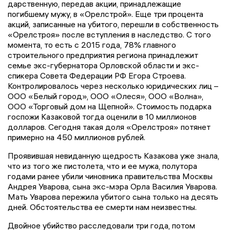
дарственную, передав акции, принадлежащие
погибшему мужу, в «Орелстрой». Еще три процента
акций, записанные на убитого, перешли в собственность
«Орелстроя» после вступления в наследство. С того
момента, то есть с 2015 года, 78% главного
строительного предприятия региона принадлежит
семье экс-губернатора Орловской области и экс-
спикера Совета Федерации РФ Егора Строева.
Контролировалось через несколько юридических лиц –
ООО «Белый город», ООО «Олеся», ООО «Волна»,
ООО «Торговый дом на Щепной». Стоимость подарка
госпожи Казаковой тогда оценили в 10 миллионов
долларов. Сегодня такая доля «Орелстроя» потянет
примерно на 450 миллионов рублей.
Проявившая невиданную щедрость Казакова уже знала,
что из того же пистолета, что и ее мужа, полутора
годами ранее убили чиновника правительства Москвы
Андрея Уварова, сына экс-мэра Орла Василия Уварова.
Мать Уварова пережила убитого сына только на десять
дней. Обстоятельства ее смерти нам неизвестны.
Двойное убийство расследовали три года, потом