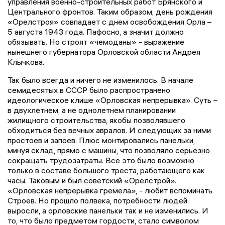
управления военно-строительных работ Брянского и
Центрального фронтов. Таким образом, день рождения
«Орелстроя» совпадает с днем освобождения Орла –
5 августа 1943 года. Пафосно, а значит должно
обязывать. Но строят «чемоданы» - выражение
нынешнего губернатора Орловской области Андрея
Клычкова.
Так было всегда и ничего не изменилось. В начале
семидесятых в СССР было распространено
идеологическое клише «Орловская непрерывка». Суть –
в двухлетнем, а не однолетнем планировании
жилищного строительства, якобы позволявшего
обходиться без вечных авралов. И следующих за ними
простоев и запоев. Плюс монтировались панельки,
минуя склад, прямо с машины, что позволяло серьезно
сокращать трудозатраты. Все это было возможно
только в составе большого треста, работающего как
часы. Таковым и был советский «Орелстрой».
«Орловская непрерывка гремела», - любит вспоминать
Строев. Но прошло полвека, потребности людей
выросли, а орловские панельки так и не изменились. И
то, что было предметом гордости, стало символом