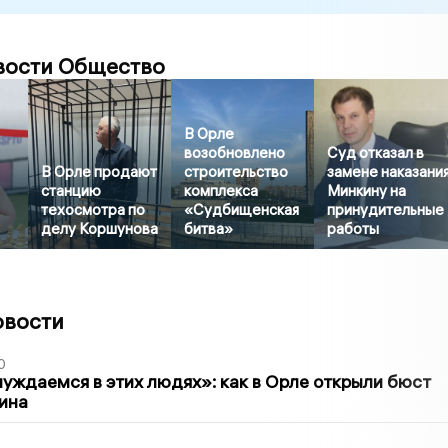
вости Общество
В Орле
возобновлено
Суд отказал в
В Орле продают
строительство
замене наказани
станцию
комплекса
Минкину на
техосмотра по
«Судбищенская
принудительные
делу Коршунова
битва»
работы
овости
0
уждаемся в этих людях»: как в Орле открыли бюст
ина