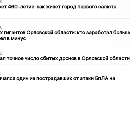
30
ет 460-летие: как живет город первого салюта
30
х гигантов Орловской области: кто заработал больш
шел в минус
02
ал точное число сбитых дронов в Орловской области
0
нчался один из пострадавших от атаки БпЛА на
2