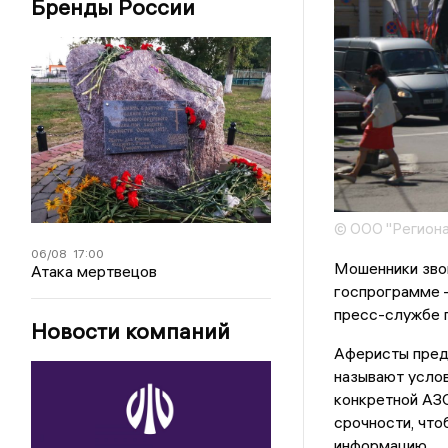
Бренды России
© ООО "Региона
06/08
17:00
Мошенники звон
Атака мертвецов
госпрограмме —
пресс-службе 
Новости компаний
Аферисты пред
называют услов
конкретной АЗС
срочности, что
информацию.