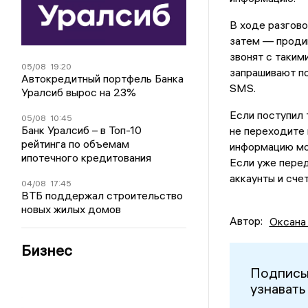
В ходе разгово
затем — проди
звонят с таким
05/08
19:20
запрашивают п
Автокредитный портфель Банка
SMS.
Уралсиб вырос на 23%
Если поступил 
05/08
10:45
Банк Уралсиб – в Топ-10
не переходите 
рейтинга по объемам
информацию мо
ипотечного кредитования
Если уже перед
аккаунты и счет
04/08
17:45
ВТБ поддержал строительство
новых жилых домов
Автор:
Оксана
Бизнес
Подписы
узнавать