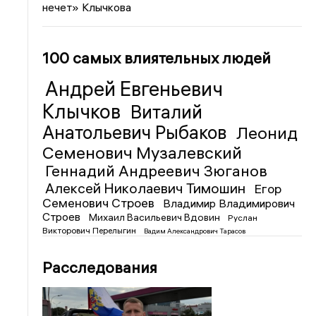
нечет» Клычкова
100 самых влиятельных людей
Андрей Евгеньевич
Клычков
Виталий
Анатольевич Рыбаков
Леонид
Семенович Музалевский
Геннадий Андреевич Зюганов
Алексей Николаевич Тимошин
Егор
Семенович Строев
Владимир Владимирович
Строев
Михаил Васильевич Вдовин
Руслан
Викторович Перелыгин
Вадим Александрович Тарасов
Расследования