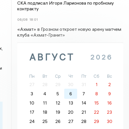
СКА подписал Игоря Ларионова по пробному
контракту
06/08
18:01
«Ахмат» в Грозном откроет новую арену матчем
клуба «Ахмат-Гранит»
х,
АВГУСТ
2026
и
Пн
Вт
Ср
Чт
Пт
Сб
Вс
27
28
29
30
31
1
2
3
4
5
6
7
8
9
10
11
12
13
14
15
16
17
18
19
20
21
22
23
24
25
26
27
28
29
30