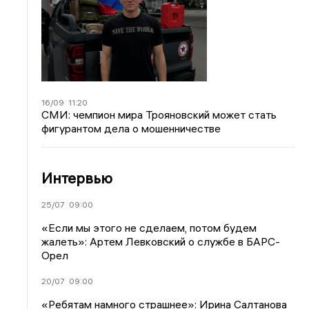
16/09
11:20
СМИ: чемпион мира Трояновский может стать
фигурантом дела о мошенничестве
Интервью
25/07
09:00
«Если мы этого не сделаем, потом будем
жалеть»: Артем Левковский о службе в БАРС-
Орел
20/07
09:00
«Ребятам намного страшнее»: Ирина Салтанова