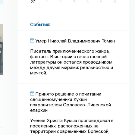
31
1
2
3
4
5
6
События
:
Умер Николай Владимирович Томан
Писатель приключенческого жанра,
я
фантаст. В истории отечественной
литературы он остался проводником
между двумя мирами: реальностью и
мечтой.
Принято решение о почитании
священномученика Кукши
покровителем Орловско-Ливенской
епархии
Учение Христа Кукша проповедовал в
поселениях, расположенных на
территории современных Брянской,