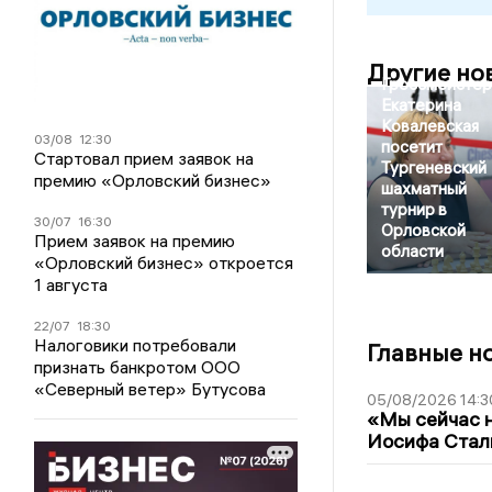
Другие но
Гроссмейстер
Екатерина
Ковалевская
03/08
12:30
посетит
Стартовал прием заявок на
Тургеневский
премию «Орловский бизнес»
шахматный
турнир в
30/07
16:30
Орловской
Прием заявок на премию
области
«Орловский бизнес» откроется
1 августа
22/07
18:30
Налоговики потребовали
Главные н
признать банкротом ООО
«Северный ветер» Бутусова
05/08/2026 14:3
«Мы сейчас н
Иосифа Стал