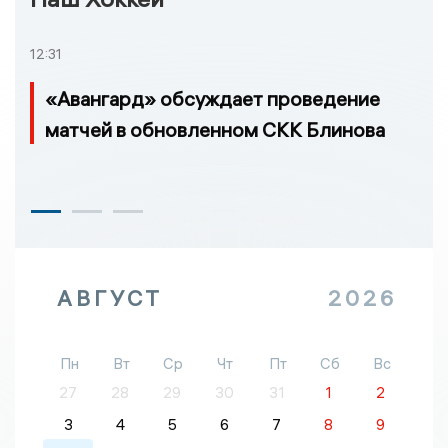
12:31
«Авангард» обсуждает проведение
матчей в обновленном СКК Блинова
АВГУСТ
2026
Пн
Вт
Ср
Чт
Пт
Сб
Вс
27
28
29
30
31
1
2
3
4
5
6
7
8
9