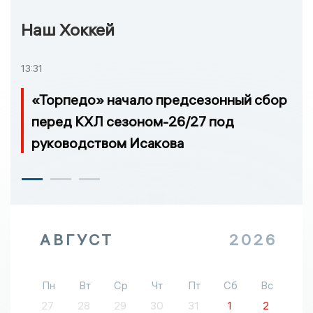
Наш Хоккей
13:31
«Торпедо» начало предсезонный сбор
перед КХЛ сезоном-26/27 под
руководством Исакова
АВГУСТ
2026
Пн
Вт
Ср
Чт
Пт
Сб
Вс
27
28
29
30
31
1
2