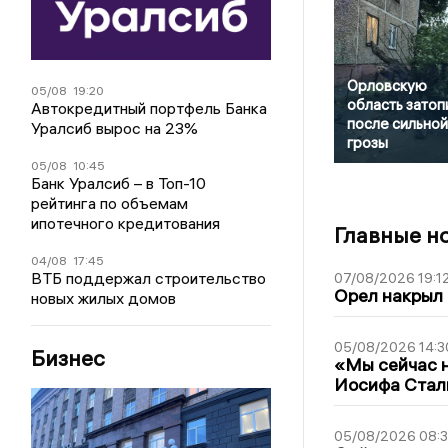
Орловскую
05/08
19:20
область затоп
Автокредитный портфель Банка
после сильной
Уралсиб вырос на 23%
грозы
05/08
10:45
Банк Уралсиб – в Топ-10
рейтинга по объемам
ипотечного кредитования
Главные н
04/08
17:45
ВТБ поддержал строительство
07/08/2026 19:1
Орел накрыл
новых жилых домов
05/08/2026 14:3
Бизнес
«Мы сейчас н
Иосифа Стал
05/08/2026 08: