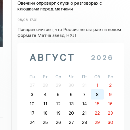
Овечкин опроверг слухи о разговорах с
клюшками перед матчами
:
08/08
17:31
Панарин считает, что Россия не сыграет в новом
формате Матча звезд НХЛ
АВГУСТ
2026
Пн
Вт
Ср
Чт
Пт
Сб
Вс
27
28
29
30
31
1
2
3
4
5
6
7
8
9
10
11
12
13
14
15
16
17
18
19
20
21
22
23
24
25
26
27
28
29
30