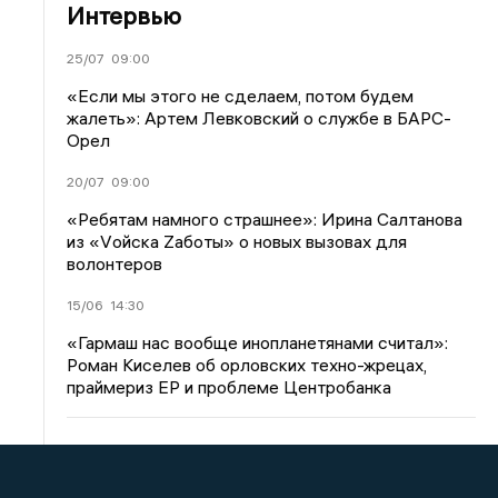
Интервью
25/07
09:00
«Если мы этого не сделаем, потом будем
жалеть»: Артем Левковский о службе в БАРС-
Орел
20/07
09:00
«Ребятам намного страшнее»: Ирина Салтанова
из «Vойска Zаботы» о новых вызовах для
волонтеров
15/06
14:30
«Гармаш нас вообще инопланетянами считал»:
Роман Киселев об орловских техно-жрецах,
праймериз ЕР и проблеме Центробанка