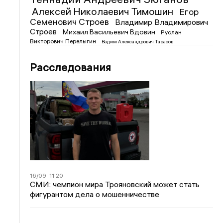
Алексей Николаевич Тимошин
Егор
Семенович Строев
Владимир Владимирович
Строев
Михаил Васильевич Вдовин
Руслан
Викторович Перелыгин
Вадим Александрович Тарасов
Расследования
16/09
11:20
СМИ: чемпион мира Трояновский может стать
фигурантом дела о мошенничестве