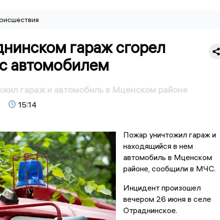
оисшествия
днинском гараж сгорел
 с автомобилем
ожил гараж и автомобиль в Мценском районе
15:14
Пожар уничтожил гараж и
находящийся в нем
автомобиль в Мценском
районе, сообщили в МЧС.
Инцидент произошел
вечером 26 июня в селе
Отраднинское.