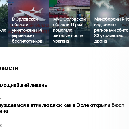
В Орловской
МЧС Орловской
Минобороны РФ
области
области 11 раз
над семью
ило
уничтожены 14
помогало
регионами сбито
украинских
жителям после
83 украинских
беспилотников
урагана
дрона
овости
2
 мощнейший ливень
0
уждаемся в этих людях»: как в Орле открыли бюст
ина
30