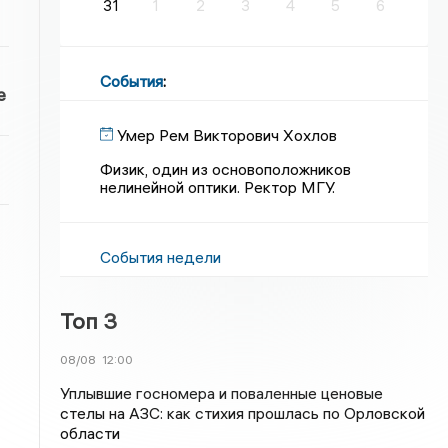
31
1
2
3
4
5
6
События
:
е
Умер Рем Викторович Хохлов
Физик, один из основоположников
нелинейной оптики. Ректор МГУ.
События недели
Топ 3
08/08
12:00
Уплывшие госномера и поваленные ценовые
стелы на АЗС: как стихия прошлась по Орловской
области