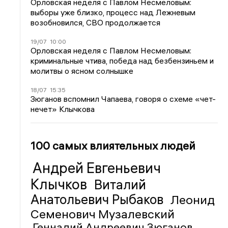
Орловская неделя с Павлом Несмеловым:
выборы уже близко, процесс над Лежневым
возобновился, СВО продолжается
19/07
10:00
Орловская неделя с Павлом Несмеловым:
криминальные чтива, победа над безбензиньем и
молитвы о ясном солнышке
18/07
15:35
Зюганов вспомнил Чапаева, говоря о схеме «чет-
нечет» Клычкова
100 самых влиятельных людей
Андрей Евгеньевич
Клычков
Виталий
Анатольевич Рыбаков
Леонид
Семенович Музалевский
Геннадий Андреевич Зюганов