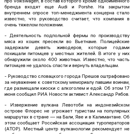
про Volkswagen, в состав которого кроме одноименного
бренда входят еще Audi и Porshe. На закрытом
внутреннем опросе топ-менеджмента концерна стало
известно, что руководство считает, что компания в
очень тяжелом положении.
- Деятельность подпольной фермы по производству
мяса из кошек пресекли во Вьетнаме. Полицейские
задержали девять живодеров, которые годами
похищали питомцев у местных жителей. В итоге у них
обнаружили около 400 животных. Известно, что часть
питомцев не удалось спасти и вернуть владельцам.
- Руководство словацкого города Прешов оштрафовано
за неуважение к советскому мемориалу павшим воинам,
где размещали киоски с алкоголем и едой. Об этом 17
июня сообщил РИА Новости активист Александр Рябов.
- Извержение вулкана Левотоби на индонезийском
острове Флорес не угрожает туристам на популярных
маршрутах в стране — на Бали, Яве и в Калимантане. Об
этом сообщает Российская ассоциация туроператоров
(АТОР). Местный центр вулканологии рекомендует не