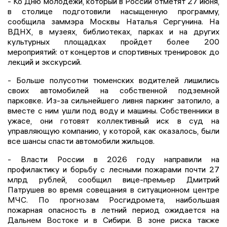
- Ко Дню молодежи, который в России отметят 27 июня,
в столице подготовили насыщенную программу,
сообщила заммэра Москвы Наталья Сергунина. На
ВДНХ, в музеях, библиотеках, парках и на других
культурных площадках пройдет более 200
мероприятий: от концертов и спортивных тренировок до
лекций и экскурсий.
- Больше полусотни тюменских водителей лишились
своих автомобилей на собственной подземной
парковке. Из-за сильнейшего ливня паркинг затопило, а
вместе с ним ушли под воду и машины. Собственники в
ужасе, они готовят коллективный иск в суд на
управляющую компанию, у которой, как оказалось, были
все шансы спасти автомобили жильцов.
- Власти России в 2026 году направили на
профилактику и борьбу с лесными пожарами почти 27
млрд рублей, сообщил вице-премьер Дмитрий
Патрушев во время совещания в ситуационном центре
МЧС. По прогнозам Росгидромета, наибольшая
пожарная опасность в летний период ожидается на
Дальнем Востоке и в Сибири. В зоне риска также