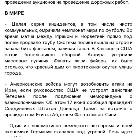
проведении аукционов на проведение дорожных работ.
В МИРЕ
- Целая серия инцидентов, в том числе чисто
коммунальных, омрачила чемпионат мира по футболу. Во
время матча между Ираком и Норвегией прямо под
полем прорвало трубу. Система полива вышла из строя и
начала бить фонтаном, заливая газон. В Канзасе в США
сотни болельщиков сборной Алжира устроили
массовые гуляния. Фанаты жгли файеры, их было
столько, что красный дым от пиротехники окутал улицы
города.
- Американские войска могут возобновить атаки на
Иран, если руководство США не устроят действия
Тегерана после подписания меморандума о
взаимопонимании. Об этом 17 июня сообщил президент
Соединенных Штатов Дональд Трамп на встрече с
президентом Египта Абделем Фаттахом ас-Сиси.
- Один из локомотивов немецкого автопрома и всей
экономики Германии оказался под угрозой. Речь идет