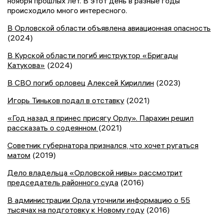
ноября прошлых лет. В этот день в разные годы
происходило много интересного.
В Орловской области объявлена авиационная опасность
(2024)
В Курской области погиб инструктор «Бригады
Катукова»
(2024)
В СВО погиб орловец Алексей Кириллин
(2023)
Игорь Тиньков подал в отставку
(2021)
«Год назад я принес присягу Орлу». Парахин решил
рассказать о содеянном
(2021)
Советник губернатора признался, что хочет ругаться
матом
(2019)
Дело владельца «Орловской нивы» рассмотрит
председатель районного суда
(2016)
В администрации Орла уточнили информацию о 55
тысячах на подготовку к Новому году
(2016)