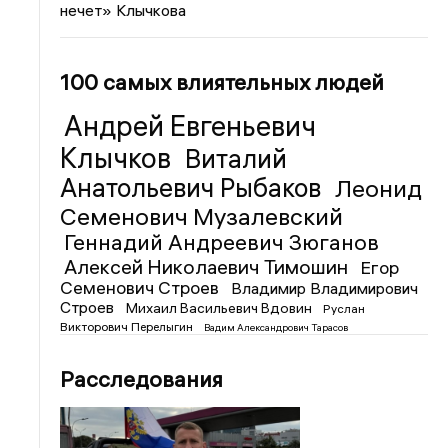
нечет» Клычкова
100 самых влиятельных людей
Андрей Евгеньевич
Клычков
Виталий
Анатольевич Рыбаков
Леонид
Семенович Музалевский
Геннадий Андреевич Зюганов
Алексей Николаевич Тимошин
Егор
Семенович Строев
Владимир Владимирович
Строев
Михаил Васильевич Вдовин
Руслан
Викторович Перелыгин
Вадим Александрович Тарасов
Расследования