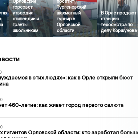
Орловский
посетит
горсовет
Тургеневский
стях
утвердил
шахматный
В Орле продают
а
стипендии и
турнир в
станцию
на
гранты
Орловской
техосмотра по
школьникам
области
делу Коршунова
овости
0
уждаемся в этих людях»: как в Орле открыли бюст
ина
30
ет 460-летие: как живет город первого салюта
30
х гигантов Орловской области: кто заработал больш