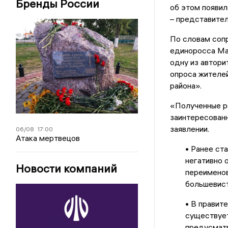
Бренды России
об этом появи
– представите
По словам соп
единоросса Ма
одну из автори
опроса жителе
района».
«Полученные р
заинтересованн
заявлении.
06/08
17:00
Атака мертвецов
• Ранее ст
негативно 
Новости компаний
переименов
большевист
• В правит
существует
предусматр