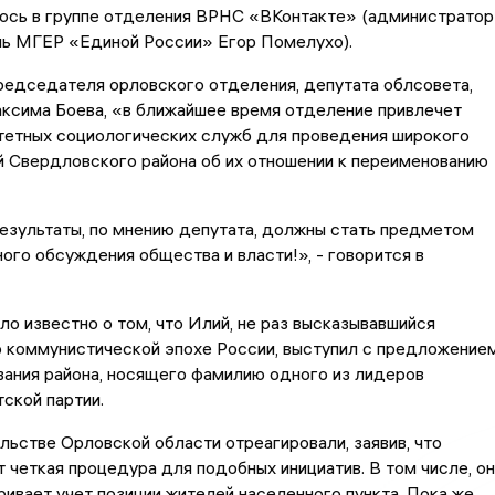
лось в группе отделения ВРНС «ВКонтакте» (администратор
ль МГЕР «Единой России» Егор Помелухо).
редседателя орловского отделения, депутата облсовета,
ксима Боева, «в ближайшее время отделение привлечет
тетных социологических служб для проведения широкого
й Свердловского района об их отношении к переименованию
езультаты, по мнению депутата, должны стать предметом
ого обсуждения общества и власти!», - говорится в
ало известно о том, что Илий, не раз высказывавшийся
о коммунистической эпохе России, выступил с предложение
ания района, носящего фамилию одного из лидеров
ской партии.
ельстве Орловской области отреагировали, заявив, что
 четкая процедура для подобных инициатив. В том числе, он
ивает учет позиции жителей населенного пункта. Пока же