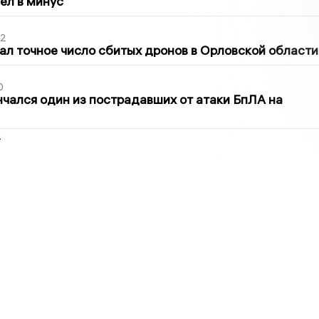
шел в минус
02
ал точное число сбитых дронов в Орловской области
0
нчался один из пострадавших от атаки БпЛА на
2