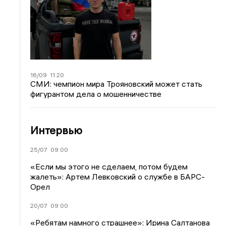
16/09
11:20
СМИ: чемпион мира Трояновский может стать
фигурантом дела о мошенничестве
Интервью
25/07
09:00
«Если мы этого не сделаем, потом будем
жалеть»: Артем Левковский о службе в БАРС-
Орел
20/07
09:00
«Ребятам намного страшнее»: Ирина Салтанова