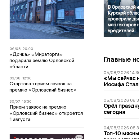
В Орловской и
Курской обла
проверили дв
млн гектаров 
вредителей
06/08
20:00
«Дочка» «Мираторга»
Главные н
подарила землю Орловской
области
05/08/2026 14:3
«Мы сейчас н
03/08
12:30
Стартовал прием заявок на
Иосифа Стал
премию «Орловский бизнес»
05/08/2026 08:
30/07
16:30
Орёл праздну
Прием заявок на премию
сегодня
«Орловский бизнес» откроется
1 августа
04/08/2026 08:
Топ-10 мясны