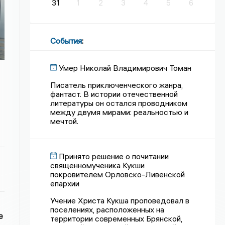
31
1
2
3
4
5
6
События
:
Умер Николай Владимирович Томан
Писатель приключенческого жанра,
фантаст. В истории отечественной
литературы он остался проводником
между двумя мирами: реальностью и
мечтой.
Принято решение о почитании
священномученика Кукши
покровителем Орловско-Ливенской
епархии
Учение Христа Кукша проповедовал в
поселениях, расположенных на
е
территории современных Брянской,