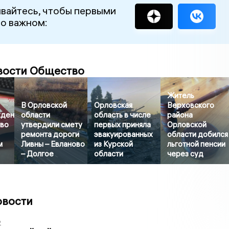
вайтесь, чтобы первыми
 о важном:
вости Общество
Житель
В Орловской
Орловская
Верховского
жден
области
область в числе
района
тво
утвердили смету
первых приняла
Орловской
ремонта дороги
эвакуированных
области добился
м
Ливны – Евланово
из Курской
льготной пенсии
– Долгое
области
через суд
овости
2