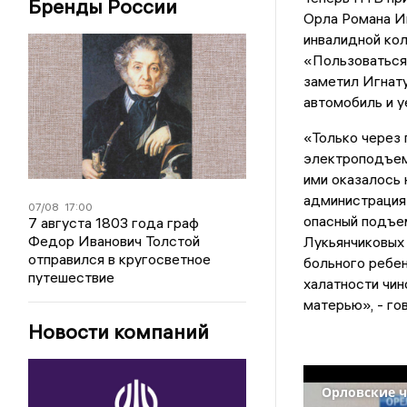
Бренды России
Орла Романа Иг
инвалидной кол
«Пользоваться 
заметил Игнату
автомобиль и у
«Только через 
электроподъемн
ими оказалось 
администрация 
07/08
17:00
опасный подъем
7 августа 1803 года граф
Федор Иванович Толстой
Лукьянчиковых 
отправился в кругосветное
больного ребен
путешествие
халатности чин
матерью», - го
Новости компаний