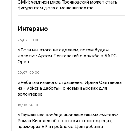
СМИ: чемпион мира Трояновский может стать
фигурантом дела о мошенничестве
Интервью
25/07
09:00
«Если мы этого не сделаем, потом будем
жалеть»: Артем Левковский о службе в БАРС-
Орел
20/07
09:00
«Ребятам намного страшнее»: Ирина Салтанова
из «Vойска Zаботы» о новых вызовах для
волонтеров
15/06
14:30
«Гармаш нас вообще инопланетянами считал»:
Роман Киселев об орловских техно-жрецах,
праймериз ЕР и проблеме Центробанка