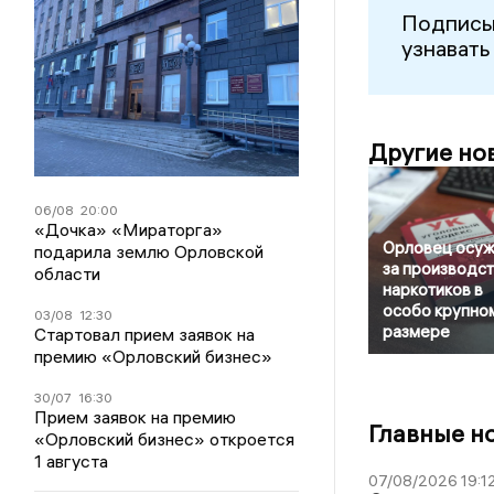
Подписы
узнавать
Другие но
06/08
20:00
«Дочка» «Мираторга»
Орловец осу
подарила землю Орловской
за производс
области
наркотиков в
особо крупно
03/08
12:30
размере
Стартовал прием заявок на
премию «Орловский бизнес»
30/07
16:30
Прием заявок на премию
Главные н
«Орловский бизнес» откроется
1 августа
07/08/2026 19:1