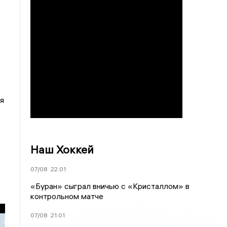
я
Наш Хоккей
07/08
22:01
«Буран» сыграл вничью с «Кристаллом» в
контрольном матче
07/08
21:01