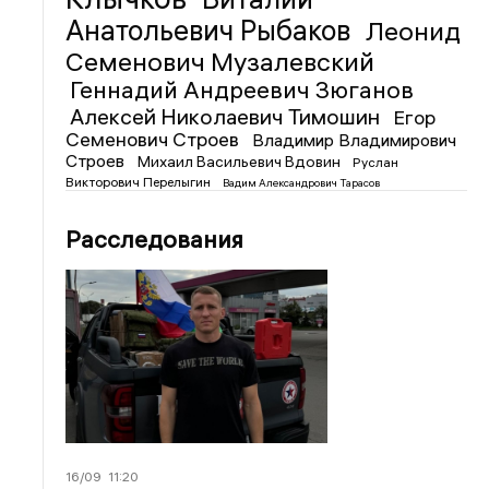
Анатольевич Рыбаков
Леонид
Семенович Музалевский
Геннадий Андреевич Зюганов
Алексей Николаевич Тимошин
Егор
Семенович Строев
Владимир Владимирович
Строев
Михаил Васильевич Вдовин
Руслан
Викторович Перелыгин
Вадим Александрович Тарасов
Расследования
16/09
11:20