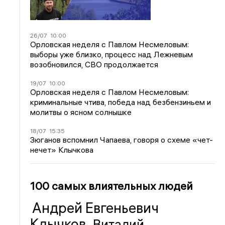
26/07
10:00
Орловская неделя с Павлом Несмеловым:
выборы уже близко, процесс над Лежневым
возобновился, СВО продолжается
19/07
10:00
Орловская неделя с Павлом Несмеловым:
криминальные чтива, победа над безбензиньем и
молитвы о ясном солнышке
18/07
15:35
Зюганов вспомнил Чапаева, говоря о схеме «чет-
нечет» Клычкова
100 самых влиятельных людей
Андрей Евгеньевич
Клычков
Виталий