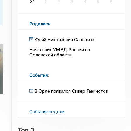
31
1
2
3
4
5
6
Родились
:
Юрий Николаевич Савенков
Начальник УМВД России по
Орловской области
События
:
В Орле появился Сквер Танкистов
События недели
Топ 3