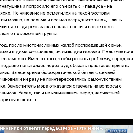
натушина и попросило его съехать с «пандуса» на
яске. Но чиновник не осмелился на такой экстрим.
им можно, но весьма и весьма затруднительно», - лишь
шин, а когда речь зашла о халатности, и вовсе сел в
ехал от съемочной группы.
год, после многочисленных жалоб пострадавшей семьи,
ики в доме установили, но лишь для галочки. Пользоваться
невозможно. Вместо того, чтобы решать проблему, городска
недавно попыталась через суд обязать приставов принять
ник. За все время бюрократической битвы с семьей
чиновники ни разу не поинтересовались самочувствием
ка. Заместитель мэра отказался отвечать на вопросы о
овников. Уехал, так и не извинившись перед несчастной
ворится в сюжете.