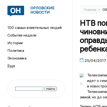
ОРЛОВСКИЕ
>
Главная
Об
НОВОСТИ
НТВ пок
100 самых влиятельных людей
чиновни
События недели
оправд
Истории
ребенк
Политика
Экономика
25/04/2017
Телекомпан
идет о сем
©
в новостро
Телекомпан
зимой, но до с
Теперь НТВ при