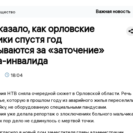
Важная новость
щество
азало, как орловские
ки спустя год
ываются за «заточение»
а-инвалида
18:04
ия НТВ сняла очередной сюжет в Орловской области. Речь
ье, которую в прошлом году из аварийного жилья переселил
йку, не оборудованную специальными пандусами.
ия уже делала репортаж о злоключениях больного мальчик
их пор дело не сдвинулось с мертвой точки.
гласило в новый дом заместителя главы администрации