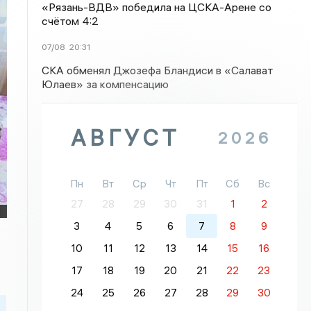
«Рязань-ВДВ» победила на ЦСКА-Арене со
счётом 4:2
07/08
20:31
СКА обменял Джозефа Бландиси в «Салават
Юлаев» за компенсацию
АВГУСТ
2026
Пн
Вт
Ср
Чт
Пт
Сб
Вс
27
28
29
30
31
1
2
3
4
5
6
7
8
9
10
11
12
13
14
15
16
17
18
19
20
21
22
23
24
25
26
27
28
29
30