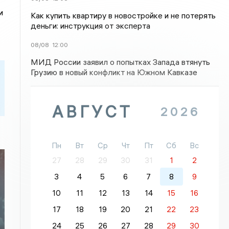
и
Как купить квартиру в новостройке и не потерять
деньги: инструкция от эксперта
08/08
12:00
МИД России заявил о попытках Запада втянуть
Грузию в новый конфликт на Южном Кавказе
АВГУСТ
2026
Пн
Вт
Ср
Чт
Пт
Сб
Вс
27
28
29
30
31
1
2
3
4
5
6
7
8
9
:
10
11
12
13
14
15
16
17
18
19
20
21
22
23
24
25
26
27
28
29
30