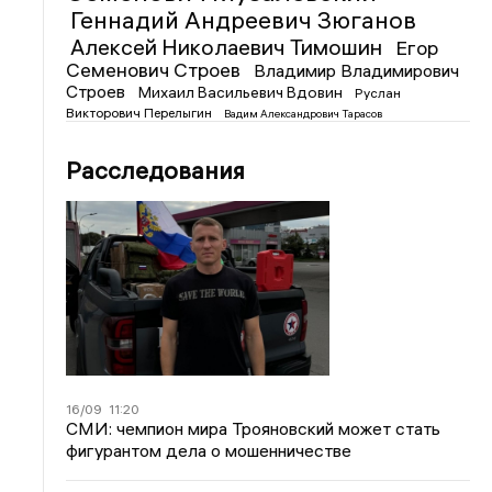
Геннадий Андреевич Зюганов
Алексей Николаевич Тимошин
Егор
Семенович Строев
Владимир Владимирович
Строев
Михаил Васильевич Вдовин
Руслан
Викторович Перелыгин
Вадим Александрович Тарасов
Расследования
16/09
11:20
СМИ: чемпион мира Трояновский может стать
фигурантом дела о мошенничестве