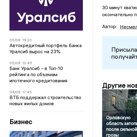
30 минут хвати
окончательно п
Автор:
Несмел
05/08
19:20
Автокредитный портфель Банка
Присыла
Уралсиб вырос на 23%
получайт
05/08
10:45
Банк Уралсиб – в Топ-10
рейтинга по объемам
ипотечного кредитования
Другие но
04/08
17:45
ВТБ поддержал строительство
новых жилых домов
Орловскую
Бизнес
область затоп
после сильной
грозы