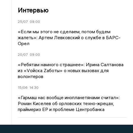
Интервью
25/07
09:00
«Если мы этого не сделаем, потом будем
жалеть»: Артем Левковский о службе в БАРС-
Орел
20/07
09:00
«Ребятам намного страшнее»: Ирина Салтанова
из «Vойска Zаботы» о новых вызовах для
волонтеров
15/06
14:30
«Гармаш нас вообще инопланетянами считал»:
Роман Киселев об орловских техно-жрецах,
праймериз ЕР и проблеме Центробанка