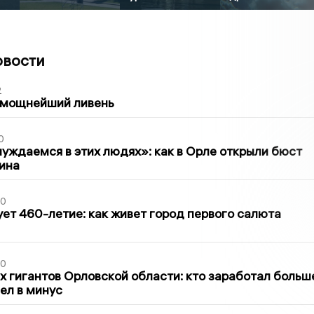
овости
2
 мощнейший ливень
0
уждаемся в этих людях»: как в Орле открыли бюст
ина
30
ет 460-летие: как живет город первого салюта
30
х гигантов Орловской области: кто заработал больш
шел в минус