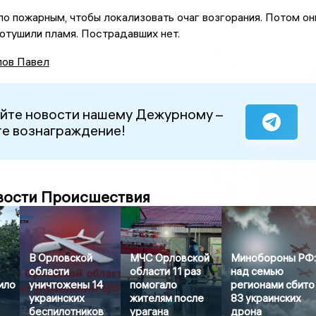
ло пожарным, чтобы локализовать очаг возгорания. Потом он
отушили пламя. Пострадавших нет.
ов Павел
йте новости нашему Дежурному –
е вознаграждение!
вости Происшествия
В Орловской
МЧС Орловской
Минобороны РФ
области
области 11 раз
над семью
ило
уничтожены 14
помогало
регионами сбито
украинских
жителям после
83 украинских
беспилотников
урагана
дрона