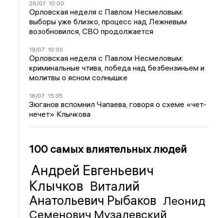
26/07
10:00
Орловская неделя с Павлом Несмеловым:
выборы уже близко, процесс над Лежневым
возобновился, СВО продолжается
19/07
10:00
Орловская неделя с Павлом Несмеловым:
криминальные чтива, победа над безбензиньем и
молитвы о ясном солнышке
18/07
15:35
Зюганов вспомнил Чапаева, говоря о схеме «чет-
нечет» Клычкова
100 самых влиятельных людей
Андрей Евгеньевич
Клычков
Виталий
Анатольевич Рыбаков
Леонид
Семенович Музалевский