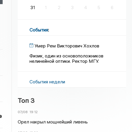
31
1
2
3
4
5
6
События
:
Умер Рем Викторович Хохлов
Физик, один из основоположников
нелинейной оптики. Ректор МГУ.
События недели
Топ 3
07/08
19:12
е
Орел накрыл мощнейший ливень