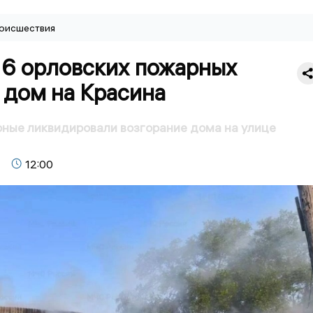
оисшествия
16 орловских пожарных
 дом на Красина
ные ликвидировали возгорание дома на улице
12:00