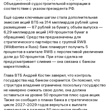
Объединённой судостроительной корпорации в
соответствии с указом президента РФ.
Ещё одним ключевым шагом стала дополнительная
эмиссия акций ВТБ на 314 миллиардов рублей: цена
размещения — 87 рублей за бумагу, объём выпуска —
6,29 миллиардов акций (49 процентов бумаг в
обращении). Средства предназначены для
стратегического партнёрства с группой RWB
(Wildberries и Russ): банк планирует получить 5
процентов в капитале RWB с перспективой увеличения
доли до 50 процентов. При этом сделка не
предусматривает слияния — она связана с банком
маркетплейса.
Глава ВТБ Андрей Костин заверил, что контроль
государства над банком сохранится. Он пояснил, что
структура владения ограничена: поскольку государство
не намерено снижать свою долю, она должна
оставаться на уровне 50 процентов плюс одна акция.
Также он сообщил о планах банка в стратегическом
цикле 2027–2029 годов вернуться к выплате
дивидендов в размере 50 процентов прибыли.