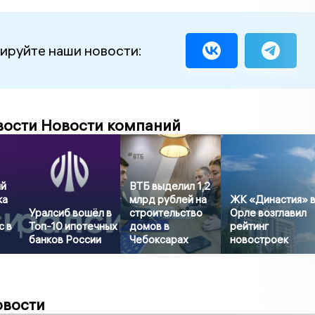
ируйте наши новости:
вости Новости компаний
ый
ВТБ выделил 1,2
ка
млрд рублей на
ЖК «Династия» 
Уралсиб вошёл в
строительство
Орле возглавил
с в
Топ-10 ипотечных
домов в
рейтинг
банков России
Чебоксарах
новостроек
овости