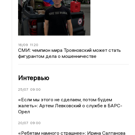
16/09
11:20
СМИ: чемпион мира Трояновский может стать
фигурантом дела о мошенничестве
Интервью
25/07
09:00
«Если мы этого не сделаем, потом будем
жалеть»: Артем Левковский о службе в БАРС-
Орел
20/07
09:00
«Ребятам намного страшнее»: Ирина Салтанова