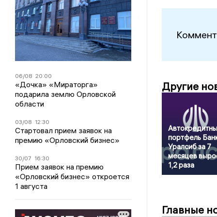
Коммент
06/08
20:00
«Дочка» «Мираторга»
Другие но
подарила землю Орловской
области
03/08
12:30
Автокредитн
Стартовал прием заявок на
портфель Бан
премию «Орловский бизнес»
Уралсиб за 7
месяцев выро
30/07
16:30
1,2 раза
Прием заявок на премию
«Орловский бизнес» откроется
1 августа
Главные н