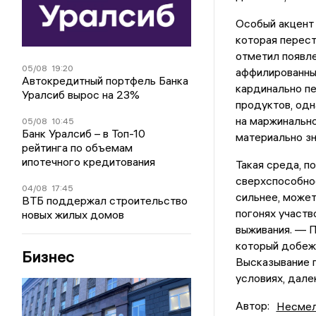
Особый акцент
которая перест
отметил появле
05/08
19:20
аффилированны
Автокредитный портфель Банка
кардинально пе
Уралсиб вырос на 23%
продуктов, одн
на маржинально
05/08
10:45
Банк Уралсиб – в Топ-10
материально зн
рейтинга по объемам
ипотечного кредитования
Такая среда, п
сверхспособнос
04/08
17:45
сильнее, может
ВТБ поддержал строительство
погонях участв
новых жилых домов
выживания. — П
который добеж
Бизнес
Высказывание п
условиях, дале
Автор:
Несмел