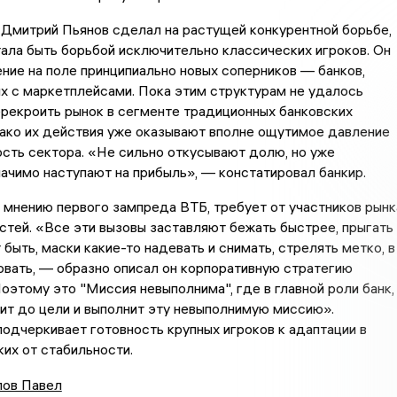
 Дмитрий Пьянов сделал на растущей конкурентной борьбе,
ала быть борьбой исключительно классических игроков. Он
ние на поле принципиально новых соперников — банков,
х с маркетплейсами. Пока этим структурам не удалось
рекроить рынок в сегменте традиционных банковских
ако их действия уже оказывают вполне ощутимое давление
сть сектора. «Не сильно откусывают долю, но уже
ачимо наступают на прибыль», — констатировал банкир.
о мнению первого зампреда ВТБ, требует от участников рынк
тей. «Все эти вызовы заставляют бежать быстрее, прыгать
 быть, маски какие-то надевать и снимать, стрелять метко, в
овать, — образно описал он корпоративную стратегию
оэтому это "Миссия невыполнима", где в главной роли банк,
ит до цели и выполнит эту невыполнимую миссию».
одчеркивает готовность крупных игроков к адаптации в
ких от стабильности.
ов Павел