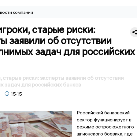
вости компаний
гроки, старые риски:
ы заявили об отсутствии
лнимых задач для российских
, старые риски: эксперты заявили об отсутствии
 задач для российских банков
15:15
Российский банковский
сектор функционирует в
режиме остросюжетного
шпионского боевика, где