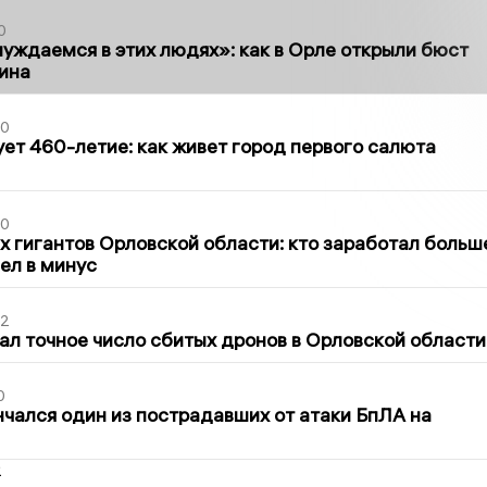
0
уждаемся в этих людях»: как в Орле открыли бюст
ина
30
ет 460-летие: как живет город первого салюта
30
х гигантов Орловской области: кто заработал больш
шел в минус
02
ал точное число сбитых дронов в Орловской области
0
нчался один из пострадавших от атаки БпЛА на
2