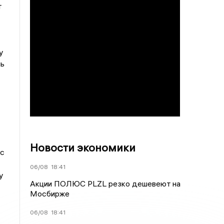
т
у
ль
Новости экономики
 с
06/08
18:41
у
Акции ПОЛЮС PLZL резко дешевеют на
Мосбирже
06/08
18:41