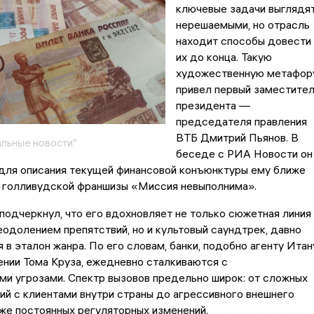
ключевые задачи выглядя
нерешаемыми, но отрасль
находит способы довести
их до конца. Такую
художественную метафор
привел первый заместите
президента —
председателя правления
ВТБ Дмитрий Пьянов. В
льные новости"
беседе с РИА Новости он
 для описания текущей финансовой конъюнктуры ему ближе
а голливудской франшизы «Миссия невыполнима».
одчеркнул, что его вдохновляет не только сюжетная линия
одолением препятствий, но и культовый саундтрек, давно
 в эталон жанра. По его словам, банки, подобно агенту Итан
ении Тома Круза, ежедневно сталкиваются с
и угрозами. Спектр вызовов предельно широк: от сложных
й с клиентами внутри страны до агрессивного внешнего
кже постоянных регуляторных изменений.