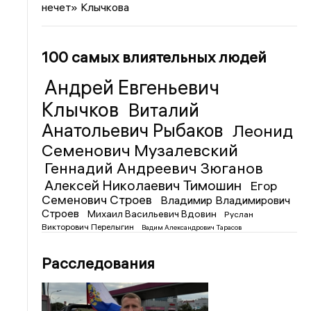
нечет» Клычкова
100 самых влиятельных людей
Андрей Евгеньевич
Клычков
Виталий
Анатольевич Рыбаков
Леонид
Семенович Музалевский
Геннадий Андреевич Зюганов
Алексей Николаевич Тимошин
Егор
Семенович Строев
Владимир Владимирович
Строев
Михаил Васильевич Вдовин
Руслан
Викторович Перелыгин
Вадим Александрович Тарасов
Расследования