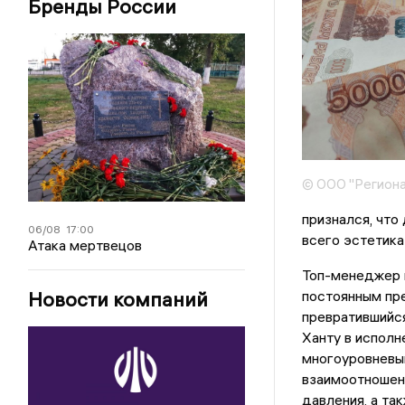
Бренды России
© ООО "Региона
признался, что
06/08
17:00
всего эстетик
Атака мертвецов
Топ-менеджер п
Новости компаний
постоянным пре
превратившийся
Ханту в исполн
многоуровневым
взаимоотношени
давления, а та