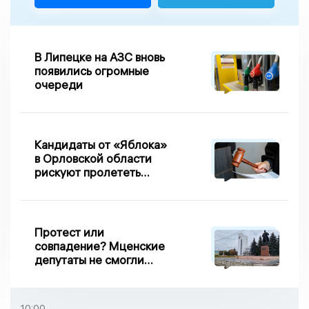
В Липецке на АЗС вновь
появились огромные
очереди
Кандидаты от «Яблока»
в Орловской области
рискуют пролететь
мимо выборов
Протест или
совпадение? Мценские
депутаты не смогли
проголосовать за новый
порядок избрания мэра
10:00