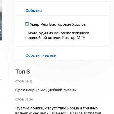
События
:
Умер Рем Викторович Хохлов
й
Физик, один из основоположников
нелинейной оптики. Ректор МГУ.
События недели
Топ 3
07/08
19:12
Орел накрыл мощнейший ливень
07/08
13:30
Пустые поилки, отсутствие корма и грязные
вольеры: как цирк «Феникс» в Орле встретил