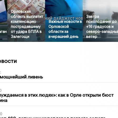
Орловская
область выплатит
Завтра
компенсацию
Важные новости в
похолодание до
пострадавшему
Орловской
+16 градусов и
аган
от удара БПЛА в
области за
северо-западны
Залегощи
вчерашний день
ветер
овости
2
 мощнейший ливень
0
уждаемся в этих людях»: как в Орле открыли бюст
ина
30