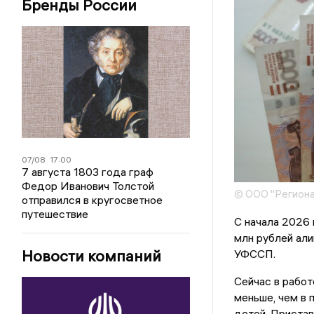
Бренды России
07/08
17:00
7 августа 1803 года граф
Федор Иванович Толстой
© ООО "Региона
отправился в кругосветное
путешествие
С начала 2026 
млн рублей али
Новости компаний
УФССП.
Сейчас в рабо
меньше, чем в 
детей. Пристав