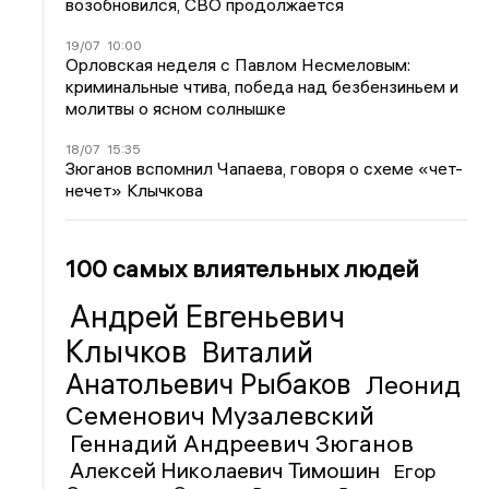
возобновился, СВО продолжается
19/07
10:00
Орловская неделя с Павлом Несмеловым:
криминальные чтива, победа над безбензиньем и
молитвы о ясном солнышке
18/07
15:35
Зюганов вспомнил Чапаева, говоря о схеме «чет-
нечет» Клычкова
100 самых влиятельных людей
Андрей Евгеньевич
Клычков
Виталий
Анатольевич Рыбаков
Леонид
Семенович Музалевский
Геннадий Андреевич Зюганов
Алексей Николаевич Тимошин
Егор