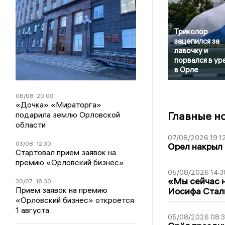
Триколор
зацепился за
лавочку и
порвался в ур
в Орле
06/08
20:00
«Дочка» «Мираторга»
Главные н
подарила землю Орловской
области
07/08/2026 19:1
03/08
12:30
Орел накрыл
Стартовал прием заявок на
премию «Орловский бизнес»
05/08/2026 14:3
«Мы сейчас н
30/07
16:30
Прием заявок на премию
Иосифа Стал
«Орловский бизнес» откроется
1 августа
05/08/2026 08: