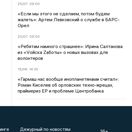
25/07
09:00
«Если мы этого не сделаем, потом будем
жалеть»: Артем Левковский о службе в БАРС-
Орел
20/07
09:00
«Ребятам намного страшнее»: Ирина Салтанова
из «Vойска Zаботы» о новых вызовах для
волонтеров
15/06
14:30
«Гармаш нас вообще инопланетянами считал»:
Роман Киселев об орловских техно-жрецах,
праймериз ЕР и проблеме Центробанка
инге
Дежурный по новостям
16+