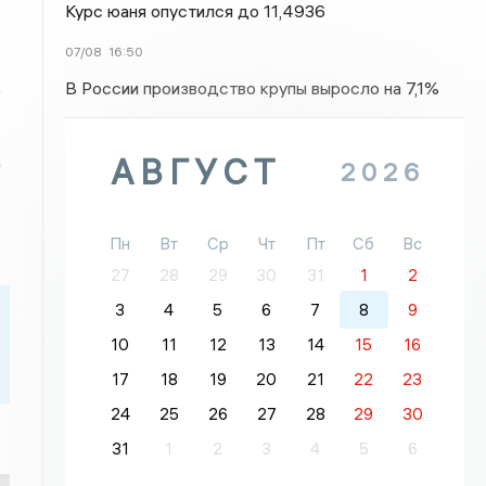
Курс юаня опустился до 11,4936
07/08
16:50
В России производство крупы выросло на 7,1%
е
д
АВГУСТ
2026
Пн
Вт
Ср
Чт
Пт
Сб
Вс
27
28
29
30
31
1
2
3
4
5
6
7
8
9
10
11
12
13
14
15
16
17
18
19
20
21
22
23
24
25
26
27
28
29
30
31
1
2
3
4
5
6