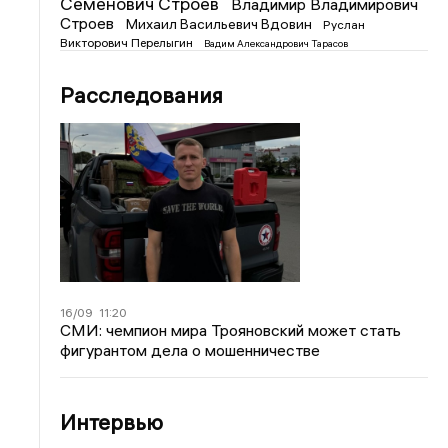
Семенович Строев
Владимир Владимирович
Строев
Михаил Васильевич Вдовин
Руслан
Викторович Перелыгин
Вадим Александрович Тарасов
Расследования
16/09
11:20
СМИ: чемпион мира Трояновский может стать
фигурантом дела о мошенничестве
Интервью