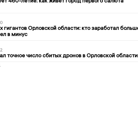
ет 460-летие: как живет город первого салюта
30
х гигантов Орловской области: кто заработал больш
шел в минус
02
ал точное число сбитых дронов в Орловской области
2