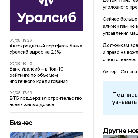
уголовного пр
Сейчас больше 
алиментам, не 
управления маш
05/08
19:20
Должникам аре
Автокредитный портфель Банка
Уралсиб вырос на 23%
и право на вож
ответственност
05/08
10:45
Банк Уралсиб – в Топ-10
Автор:
Оксана
рейтинга по объемам
ипотечного кредитования
04/08
17:45
Подписы
ВТБ поддержал строительство
узнавать
новых жилых домов
Бизнес
Другие но