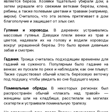
является берёза. Хозяйки тщательно убирали дом, а
затем украшали его свежими ветками берёзы, клена,
рябины, а также полевыми цветами и травами (например,
аиром). Считалось, что эта зелень притягивает в дом
благополучие и защищает от злых сил.
Гуляния и хороводы.
В деревнях устраивались
массовые гулянья. Девушки плели венки из трав и
цветов, надевали их на голову и водили хороводы
вокруг украшенной берёзы. Это было время девичьих
забав и смотрин.
Гадания.
Троица считалась подходящим временем для
гаданий на суженого. Популярным было гадание на
венках: их пускали по реке и наблюдали, как они плывут.
Также существовал обычай класть берёзовую веточку
под подушку, чтобы увидеть во сне будущего мужа.
Поминальные обряды.
В некоторых регионах был
распространён обычай «плакать над травой» —
женщины шли на кладбище, расстилали на могилах
скатерти и устраивали поминальную трапезу.