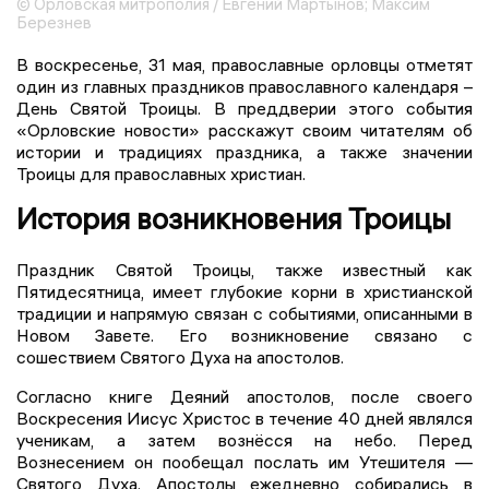
© Орловская митрополия / Евгений Мартынов; Максим
Березнев
В воскресенье, 31 мая, православные орловцы отметят
один из главных праздников православного календаря –
День Святой Троицы. В преддверии этого события
«Орловские новости» расскажут своим читателям об
истории и традициях праздника, а также значении
Троицы для православных христиан.
История возникновения Троицы
Праздник Святой Троицы, также известный как
Пятидесятница, имеет глубокие корни в христианской
традиции и напрямую связан с событиями, описанными в
Новом Завете. Его возникновение связано с
сошествием Святого Духа на апостолов.
Согласно книге Деяний апостолов, после своего
Воскресения Иисус Христос в течение 40 дней являлся
ученикам, а затем вознёсся на небо. Перед
Вознесением он пообещал послать им Утешителя —
Святого Духа. Апостолы ежедневно собирались в