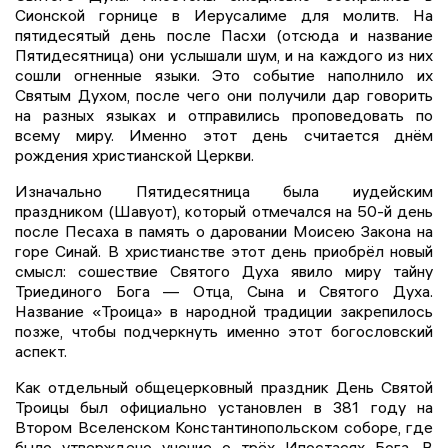
Сионской горнице в Иерусалиме для молитв. На
пятидесятый день после Пасхи (отсюда и название
Пятидесятница) они услышали шум, и на каждого из них
сошли огненные языки. Это событие наполнило их
Святым Духом, после чего они получили дар говорить
на разных языках и отправились проповедовать по
всему миру. Именно этот день считается днём
рождения христианской Церкви.
Изначально Пятидесятница была иудейским
праздником (Шавуот), который отмечался на 50-й день
после Песаха в память о даровании Моисею Закона на
горе Синай. В христианстве этот день приобрёл новый
смысл: сошествие Святого Духа явило миру тайну
Триединого Бога — Отца, Сына и Святого Духа.
Название «Троица» в народной традиции закрепилось
позже, чтобы подчеркнуть именно этот богословский
аспект.
Как отдельный общецерковный праздник День Святой
Троицы был официально установлен в 381 году на
Втором Вселенском Константинопольском соборе, где
было утверждено учение о трёх Ипостасях Бога. В