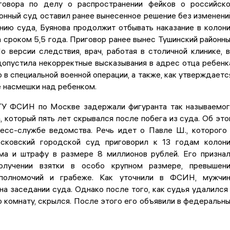
говора по делу о распространении фейков о российск
онный суд оставил ранее вынесенное решение без изменени
нию суда, Буянова продолжит отбывать наказание в колон
сроком 5,5 года. Приговор ранее вынес Тушинский районн
 версии следствия, врач, работая в столичной клинике, 
опустила некорректные высказывания в адрес отца ребенк
 в специальной военной операции, а также, как утверждаетс
 насмешки над ребенком.
ГУ ФСИН по Москве задержали фигуранта так называемо
, который пять лет скрывался после побега из суда. Об эт
есс-службе ведомства. Речь идет о Павле Ш., которого
сковский городской суд приговорил к 13 годам колон
ма и штрафу в размере 8 миллионов рублей. Его призна
олучении взятки в особо крупном размере, превышен
полномочий и грабеже. Как уточнили в ФСИН, мужчин
на заседании суда. Однако после того, как судья удалился
комнату, скрылся. После этого его объявили в федеральн