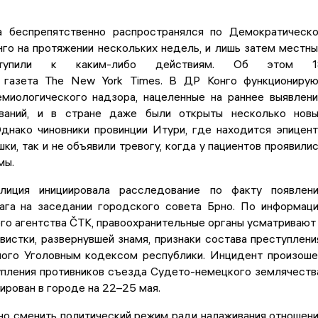
 беспрепятственно распространялся по Демократическ
го на протяжении нескольких недель, и лишь затем местн
ступили к каким-либо действиям. Об этом 1
 газета The New York Times. В ДР Конго функциониру
миологического надзора, нацеленные на раннее выявлен
еваний, и в стране даже были открыты несколько нов
Однако чиновники провинции Итури, где находится эпицен
ки, так и не объявили тревогу, когда у пациентов проявили
мы.
лиция инициировала расследование по факту появлен
ага на заседании городского совета Брно. По информац
о агентства ČTK, правоохранительные органы усматривают
вистки, развернувшей знамя, признаки состава преступлени
ого Уголовным кодексом республики. Инцидент произош
упления противников съезда Судето-немецкого землячеств
ирован в городе на 22–25 мая.
но сменить политический режим ради налаживания отношен