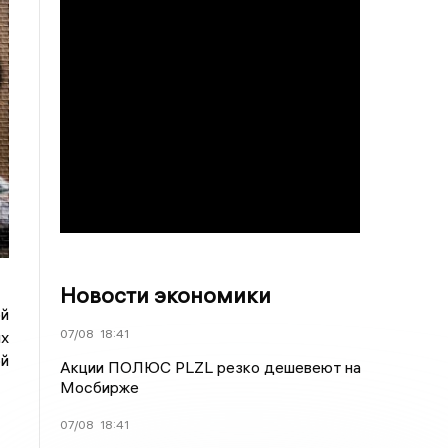
Новости экономики
й
07/08
18:41
ых
ой
Акции ПОЛЮС PLZL резко дешевеют на
Мосбирже
07/08
18:41