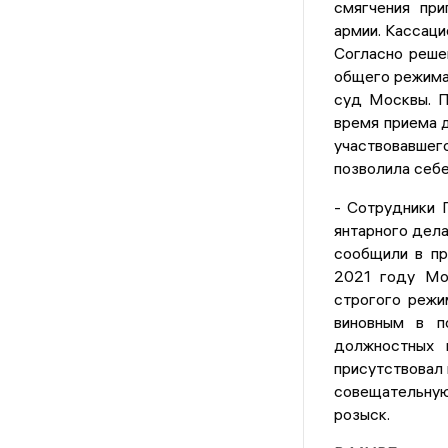
смягчения при
армии. Кассаци
Согласно реше
общего режима 
суд Москвы. По
время приема д
участвовавшего
позволила себе
- Сотрудники 
янтарного дела
сообщили в пр
2021 году Мо
строгого режи
виновным в п
должностных 
присутствовал 
совещательную 
розыск.