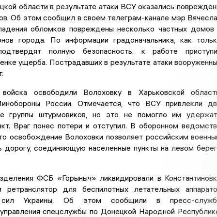
цкой области в результате атаки ВСУ оказались поврежде
ов. Об этом сообщил в своем телеграм-канале мэр Вячесл
падения обломков повреждены несколько частных домов
нов города. По информации градоначальника, как толь
подтвердят полную безопасность, к работе приступи
енке ущерба. Пострадавших в результате атаки вооруженн
.
 войска освободили Волоховку в Харьковской област
инобороны России. Отмечается, что ВСУ привлекли д
ые группы штурмовиков, но это не помогло им удержа
нкт. Враг понес потери и отступил. В оборонном ведомст
что освобождение Волоховки позволяет российским военн
ь дорогу, соединяющую населенные пункты на левом бере
зделения ФСБ «Горыныч» ликвидировали в Константинов
 ретранслятор для беспилотных летательных аппарат
 сил Украины. Об этом сообщили в пресс-служб
 управления спецслужбы по Донецкой Народной Республик