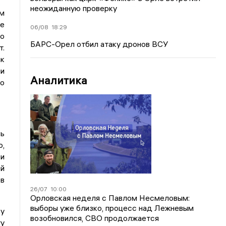
неожиданную проверку
м
ые
06/08
18:29
о
БАРС-Орел отбил атаку дронов ВСУ
т.
к
и
Аналитика
о
сь
о,
 и
ей
ов
26/07
10:00
Орловская неделя с Павлом Несмеловым:
выборы уже близко, процесс над Лежневым
ку
возобновился, СВО продолжается
ту