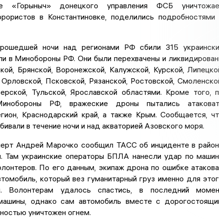
ие «Горыныч» донецкого управления ФСБ уничтожае
ррористов в Константиновке, поделились подробностями
прошедшей ночи над регионами РФ сбили 315 украинск
и в Минобороны РФ. Они были перехвачены и ликвидирова
ой, Брянской, Воронежской, Калужской, Курской, Липецко
Орловской, Псковской, Рязанской, Ростовской, Смоленско
верской, Тульской, Ярославской областями. Кроме того, 
инобороны РФ, вражеские дроны пытались атаковат
гион, Краснодарский край, а также Крым. Сообщается, ч
бивали в течение ночи и над акваторией Азовского моря.
перт Андрей Марочко сообщил ТАСС об инциденте в райо
и. Там украинские операторы БПЛА нанесли удар по маши
лонтеров. По его данным, экипаж дрона по ошибке атаков
томобиль, который вез гуманитарный груз именно для это
я. Волонтерам удалось спастись, в последний момен
машины, однако сам автомобиль вместе с дорогостоящ
ностью уничтожен огнем.