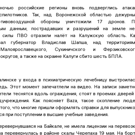
очью российские регионы вновь подверглись атака
еспилотников. Так, над Воронежской областью дежурн
отивовоздушной обороны уничтожили 17 дронов. П
ным данным, пострадавших и разрушений на земле не
 силы ПВО отразили налёт на Калужскую область. Ка
вал губернатор Владислав Шапша, над территориям
 Малоярославецкого, Сухиничского и Ферзиковског
округов, а также на окраине Калуги сбито шесть БПЛА.
линске у входа в психиатрическую лечебницу выстроила
дь. Этот момент запечатлели на видео. На записи заметн
тели теснятся вдоль ограждения, стоят в проемах дверей
учреждения. Как поясняет Baza, такое скопление люд
 того, что многие пришли оформлять справки для выпускник
я при поступлении в высшие учебные заведения.
еревернувшаяся на Байкале, не имела лицензии на перевоз
а перевернулась в районе скалы Черепаха 19 мая. На бор