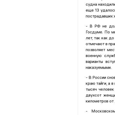
судна находили
еще 13 удалось
пострадавших ж
- В РФ не дол
Госдуме. По м
лет, так как д
отмечают в пра
позволяет мес
военную служб
варианты всту
наказуемыми.
- В России сно
краю тайги, а 
тысяч человек
двухсот женщи
километров от 
- Московско