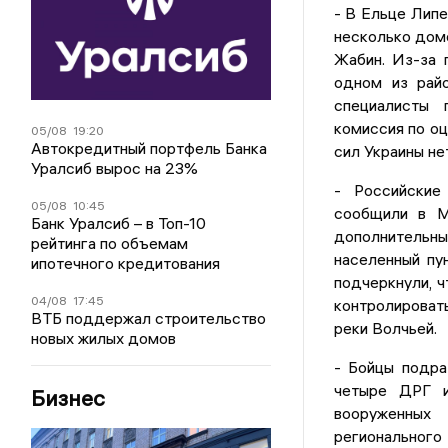
- В Ельце Липе
несколько дом
Жабин. Из-за 
одном из райо
специалисты 
комиссия по оц
05/08
19:20
Автокредитный портфель Банка
сил Украины нет
Уралсиб вырос на 23%
- Российские
05/08
10:45
сообщили в М
Банк Уралсиб – в Топ-10
дополнительн
рейтинга по объемам
населенный пу
ипотечного кредитования
подчеркнули, 
04/08
17:45
контролироват
ВТБ поддержал строительство
реки Волчьей.
новых жилых домов
- Бойцы подра
четыре ДРГ и
Бизнес
вооруженных
регионального