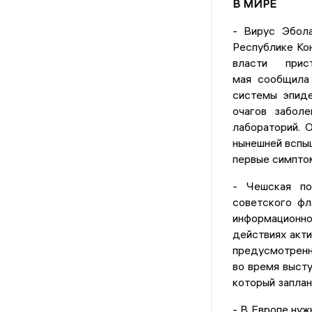
В МИРЕ
- Вирус Эбола
Республике Кон
власти при
мая сообщила
системы эпиде
очагов забол
лабораторий. 
нынешней вспыш
первые симпто
- Чешская по
советского фл
информационног
действиях акти
предусмотренн
во время выст
который заплан
- В Европе нуж