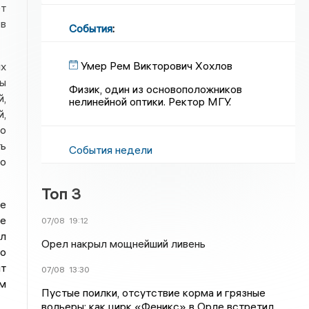
т
 в
События
:
Умер Рем Викторович Хохлов
их
ны
Физик, один из основоположников
й,
нелинейной оптики. Ректор МГУ.
й,
по
ь
События недели
то
Топ 3
не
не
07/08
19:12
ал
Орел накрыл мощнейший ливень
го
т
07/08
13:30
им
Пустые поилки, отсутствие корма и грязные
вольеры: как цирк «Феникс» в Орле встретил