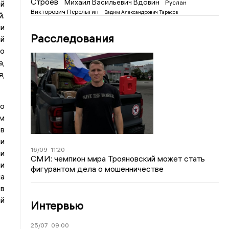
Строев
Михаил Васильевич Вдовин
Руслан
ой
Викторович Перелыгин
Вадим Александрович Тарасов
й.
ии
Расследования
ый
во
а,
я,
го
ом
 в
ии
16/09
11:20
ли
СМИ: чемпион мира Трояновский может стать
ии
фигурантом дела о мошенничестве
а
 в
ый
Интервью
25/07
09:00