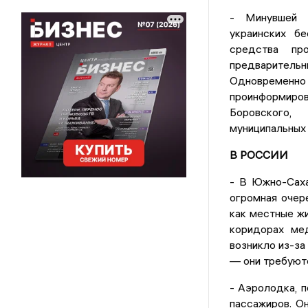
- Минувшей н
украинских б
средства пр
предваритель
Одновременно
проинформиро
Боровского,
муниципальных 
В РОССИИ
- В Южно-Саха
огромная очере
как местные жи
коридорах мед
возникло из-за
— они требуютс
- Аэролодка, п
пассажиров. Он