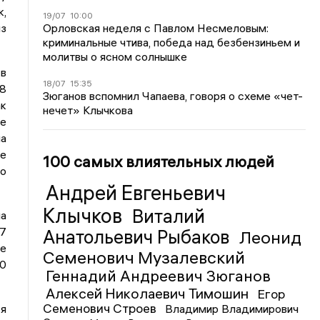
к,
19/07
10:00
Орловская неделя с Павлом Несмеловым:
из
криминальные чтива, победа над безбензиньем и
молитвы о ясном солнышке
 в
18/07
15:35
18
Зюганов вспомнил Чапаева, говоря о схеме «чет-
ак
нечет» Клычкова
те
на
ые
100 самых влиятельных людей
но
Андрей Евгеньевич
Клычков
Виталий
на
37
Анатольевич Рыбаков
Леонид
ше
Семенович Музалевский
80
Геннадий Андреевич Зюганов
Алексей Николаевич Тимошин
Егор
Семенович Строев
Владимир Владимирович
я