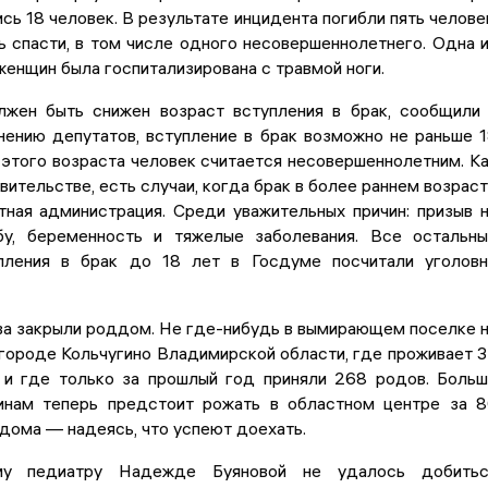
сь 18 человек. В результате инцидента погибли пять челове
 спасти, в том числе одного несовершеннолетнего. Одна 
енщин была госпитализирована с травмой ноги.
жен быть снижен возраст вступления в брак, сообщили
нению депутатов, вступление в брак возможно не раньше 
о этого возраста человек считается несовершеннолетним. К
вительстве, есть случаи, когда брак в более раннем возрас
тная администрация. Среди уважительных причин: призыв 
у, беременность и тяжелые заболевания. Все остальн
пления в брак до 18 лет в Госдуме посчитали уголов
ва закрыли роддом. Не где-нибудь в вымирающем поселке 
в городе Кольчугино Владимирской области, где проживает 
 и где только за прошлый год приняли 268 родов. Боль
нам теперь предстоит рожать в областном центре за 
дома — надеясь, что успеют доехать.
му педиатру Надежде Буяновой не удалось добитьс