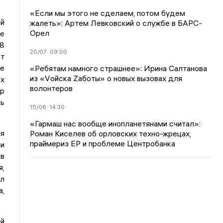
«Если мы этого не сделаем, потом будем
ой
жалеть»: Артем Левковский о службе в БАРС-
Орел
ые
8
20/07
09:00
ют
ие
«Ребятам намного страшнее»: Ирина Салтанова
из «Vойска Zаботы» о новых вызовах для
ых
волонтеров
тр
сь
15/06
14:30
«Гармаш нас вообще инопланетянами считал»:
ия
Роман Киселев об орловских техно-жрецах,
праймериз ЕР и проблеме Центробанка
ии
 в
я,
ел
а,
ий