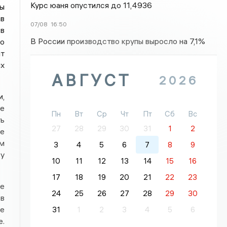
Курс юаня опустился до 11,4936
ны
ав
07/08
16:50
 в
В России производство крупы выросло на 7,1%
ко
т
ых
АВГУСТ
2026
и,
ве
Пн
Вт
Ср
Чт
Пт
Сб
Вс
ть
27
28
29
30
31
1
2
ве
ым
3
4
5
6
7
8
9
гу
10
11
12
13
14
15
16
17
18
19
20
21
22
23
ке
24
25
26
27
28
29
30
ов
е
31
1
2
3
4
5
6
е.