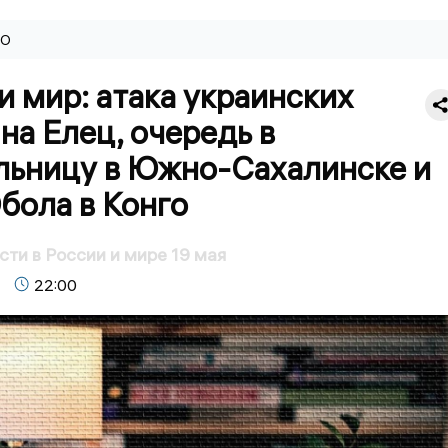
ВО
и мир: атака украинских
на Елец, очередь в
льницу в Южно-Сахалинске и
бола в Конго
сти в России и мире 19 мая
22:00