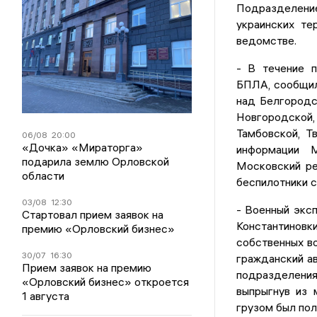
Подразделен
украинских те
ведомстве.
- В течение 
БПЛА, сообщил
над Белгородск
Новгородской, 
Тамбовской, Т
06/08
20:00
«Дочка» «Мираторга»
информации М
подарила землю Орловской
Московский ре
области
беспилотники с
03/08
12:30
- Военный экс
Стартовал прием заявок на
Константиновк
премию «Орловский бизнес»
собственных во
30/07
16:30
гражданский ав
Прием заявок на премию
подразделени
«Орловский бизнес» откроется
выпрыгнув из 
1 августа
грузом был пол