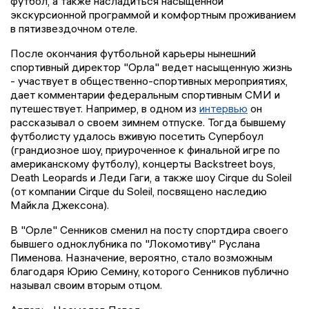
футбол, а также насладиться насыщенной
экскурсионной программой и комфортным проживанием
в пятизвездочном отеле.
После окончания футбольной карьеры нынешний
спортивный директор "Орла" ведет насыщенную жизнь
- участвует в общественно-спортивных мероприятиях,
дает комментарии федеральным спортивным СМИ и
путешествует. Например, в одном из
интервью
он
рассказывал о своем зимнем отпуске. Тогда бывшему
футболисту удалось вживую посетить Супербоул
(грандиозное шоу, приуроченное к финальной игре по
американскому футболу), концерты Backstreet boys,
Death Leopards и Леди Гаги, а также шоу Cirque du Soleil
(от компании Cirque du Soleil, посвящено наследию
Майкла Джексона).
В "Орле" Сенников сменил на посту спортдира своего
бывшего одноклубника по "Локомотиву" Руслана
Пименова. Назначение, вероятно, стало возможным
благодаря Юрию Семину, которого Сенников публично
называл своим вторым отцом.