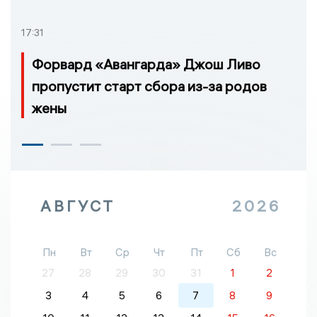
17:31
Форвард «Авангарда» Джош Ливо
пропустит старт сбора из-за родов
жены
АВГУСТ
2026
Пн
Вт
Ср
Чт
Пт
Сб
Вс
27
28
29
30
31
1
2
3
4
5
6
7
8
9