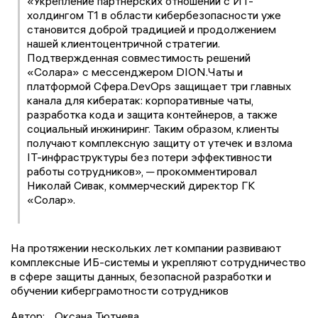
«Укрепление партнерских отношений с ИТ-
холдингом Т1 в области кибербезопасности уже
становится доброй традицией и продолжением
нашей клиентоцентричной стратегии.
Подтвержденная совместимость решений
«Солара» с мессенджером DION.Чаты и
платформой Сфера.DevOps защищает три главных
канала для кибератак: корпоративные чаты,
разработка кода и защита контейнеров, а также
социальный инжиниринг. Таким образом, клиенты
получают комплексную защиту от утечек и взлома
IT-инфраструктуры без потери эффективности
работы сотрудников», ─ прокомментировал
Николай Сивак, коммерческий директор ГК
«Солар».
На протяжении нескольких лет компании развивают
комплексные ИБ-системы и укрепляют сотрудничество
в сфере защиты данных, безопасной разработки и
обучении киберграмотности сотрудников
Автор:
Оксана Тютчева