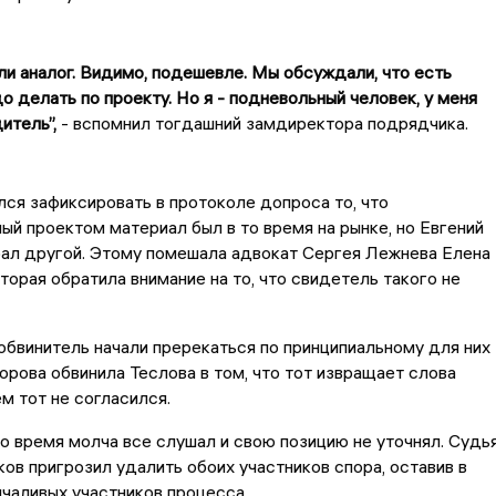
и аналог. Видимо, подешевле. Мы обсуждали, что есть
до делать по проекту. Но я - подневольный человек, у меня
итель”,
- вспомнил тогдашний замдиректора подрядчика.
ся зафиксировать в протоколе допроса то, что
й проектом материал был в то время на рынке, но Евгений
ал другой. Этому помешала адвокат Сергея Лежнева Елена
торая обратила внимание на то, что свидетель такого не
обвинитель начали пререкаться по принципиальному для них
орова обвинила Теслова в том, что тот извращает слова
ем тот не согласился.
о время молча все слушал и свою позицию не уточнял. Судь
ов пригрозил удалить обоих участников спора, оставив в
лчаливых участников процесса.