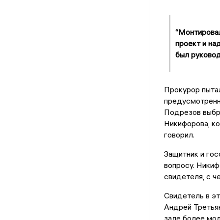
“Монтировал
проект и на
был руковод
Прокурор пытал
предусмотренны
Подрезов выбр
Никифорова, ко
говорил.
Защитник и гос
вопросу. Никиф
свидетеля, с ч
Свидетель в эт
Андрей Третьяк
зале более мо