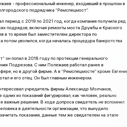
жаев - профессиональный инженер, входивший в прошлом в
елгородского подрядчика “Ремспецмост”.
л период с 2019 по 2021 год, когда компания получила ряд
ких подрядов, включая ремонты моста Дружбы и Красного
в в то время был заместителем директора по
 а потом уволился, когда началась процедура банкротства
” он попал в 2018 году по протекции генерального
ния Подрезова. С ним Полежаев работал ранее в
фере, но в другой фирме. А в “Ремспецмосте” кроме Евгени
тал и его отец. Он был главным инженером.
 интересовал учредитель фирмы Александр Молчанов,
в одних из показаний фигурировал, как человек, реально
е важные решения. В ходе допроса свидетель не вспомнил
человека в деятельности организации, что вынудило
зачитать показания, данные тем же свидетелем на этапе