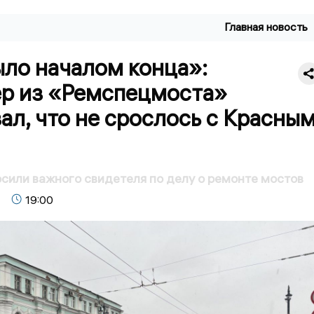
Главная новость
ыло началом конца»:
р из «Ремспецмоста»
ал, что не срослось с Красны
сили важного свидетеля по делу о ремонте мостов
19:00