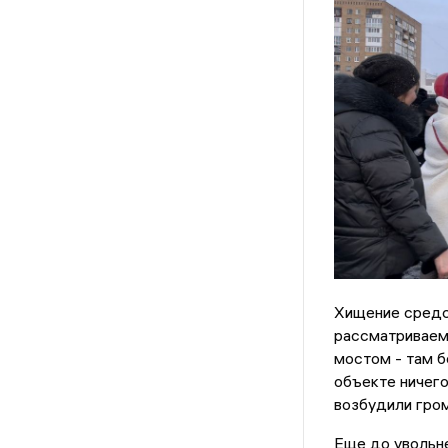
Хищение средс
рассматриваем
мостом - там б
объекте ничего
возбудили гром
Еще до увольн