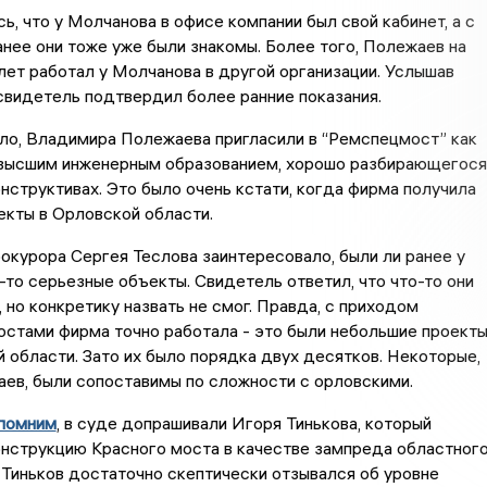
сь, что у Молчанова в офисе компании был свой кабинет, а с
ее они тоже уже были знакомы. Более того, Полежаев на
лет работал у Молчанова в другой организации. Услышав
свидетель подтвердил более ранние показания.
ыло, Владимира Полежаева пригласили в “Ремспецмост” как
 высшим инженерным образованием, хорошо разбирающегося
онструктивах. Это было очень кстати, когда фирма получила
кты в Орловской области.
рокурора Сергея Теслова заинтересовало, были ли ранее у
-то серьезные объекты. Свидетель ответил, что что-то они
 но конкретику назвать не смог. Правда, с приходом
стами фирма точно работала - это были небольшие проект
 области. Зато их было порядка двух десятков. Некоторые,
ев, были сопоставимы по сложности с орловскими.
помним
, в суде допрашивали Игоря Тинькова, который
онструкцию Красного моста в качестве зампреда областног
 Тиньков достаточно скептически отзывался об уровне