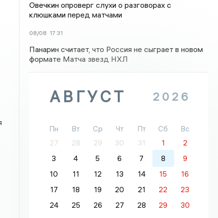
Овечкин опроверг слухи о разговорах с
клюшками перед матчами
08/08
17:31
Панарин считает, что Россия не сыграет в новом
формате Матча звезд НХЛ
АВГУСТ
2026
я
Пн
Вт
Ср
Чт
Пт
Сб
Вс
27
28
29
30
31
1
2
3
4
5
6
7
8
9
10
11
12
13
14
15
16
17
18
19
20
21
22
23
24
25
26
27
28
29
30