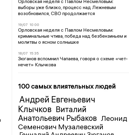
Орловская неделя с Павлом Несмеловым:
выборы уже близко, процесс над Лежневым
возобновился, СВО продолжается
19/07
10:00
Орловская неделя с Павлом Несмеловым:
криминальные чтива, победа над безбензиньем и
молитвы о ясном солнышке
18/07
15:35
Зюганов вспомнил Чапаева, говоря о схеме «чет-
нечет» Клычкова
100 самых влиятельных людей
Андрей Евгеньевич
Клычков
Виталий
Анатольевич Рыбаков
Леонид
я
Семенович Музалевский
Геннадий Андреевич Зюганов