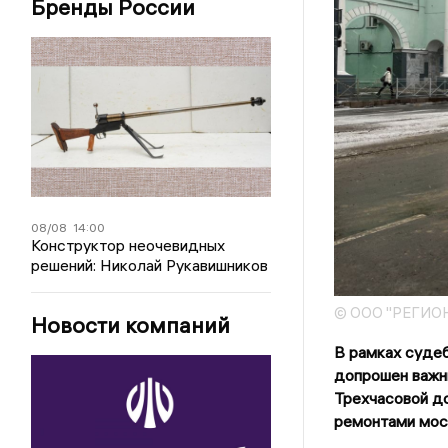
Бренды России
08/08
14:00
Конструктор неочевидных
решений: Николай Рукавишников
© ООО "РЕГИО
Новости компаний
В рамках суде
допрошен важны
Трехчасовой до
ремонтами мос