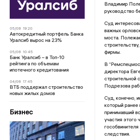
Владимир Поле
руководство б
Суд интересова
05/08
19:20
важных орловс
Автокредитный портфель Банка
моста. Полежае
Уралсиб вырос на 23%
строительству,
фирмы.
05/08
10:45
Банк Уралсиб – в Топ-10
рейтинга по объемам
В “Ремспецмост
ипотечного кредитования
директора Евге
строительной с
04/08
17:45
Подрезова рабо
ВТБ поддержал строительство
новых жилых домов
Суд, конечно,
который ранее 
Бизнес
принимавший вс
участия этого 
гособвинителя 
следствия.