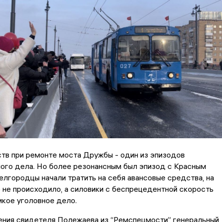
тв при ремонте моста Дружбы - один из эпизодов
ого дела. Но более резонансным был эпизод с Красным
елгородцы начали тратить на себя авансовые средства, на
 не происходило, а силовики с беспрецедентной скорость
кое уголовное дело.
ения свидетеля Полежаева из “Ремспецмости” генеральный