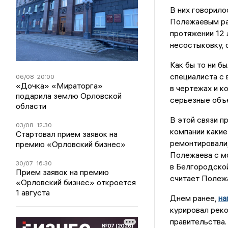
В них говорило
Полежаевым ран
протяжении 12 
несостыковку, 
Как бы то ни б
специалиста с
06/08
20:00
«Дочка» «Мираторга»
в чертежах и к
подарила землю Орловской
серьезные объе
области
В этой связи п
03/08
12:30
компании какие
Стартовал прием заявок на
ремонтировали,
премию «Орловский бизнес»
Полежаева с мо
30/07
16:30
в Белгородской
Прием заявок на премию
считает Полежа
«Орловский бизнес» откроется
1 августа
Днем ранее,
на
курировал рек
правительства.