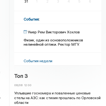
31
1
2
3
4
5
6
События
:
Умер Рем Викторович Хохлов
Физик, один из основоположников
нелинейной оптики. Ректор МГУ.
События недели
ы
Топ 3
08/08
12:00
Уплывшие госномера и поваленные ценовые
о
стелы на АЗС: как стихия прошлась по Орловской
области