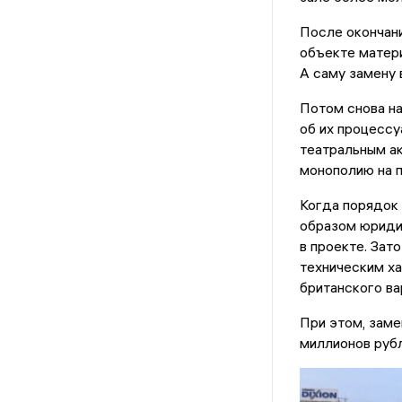
После окончани
объекте матери
А саму замену 
Потом снова на
об их процессу
театральным ак
монополию на 
Когда порядок 
образом юриди
в проекте. Зат
техническим ха
британского ва
При этом, заме
миллионов рубл