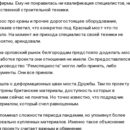
ирмы. Ему не понравилась ни квалификация специалистов, н
ственной строительной техники.
рос про краны и прочее дорогостоящее оборудование,
аев ответил, что конкретно под Красный мост что-то
ло. На момент же прихода специалиста своей техники не
роятно, арендовали.
на орловский рынок белгородцам предстояло доделать мос
аботке проекта они отношения не имели. Он предоставлялс
руководство “Ремспецмоста” могло либо принять, либо
ументы. Они все приняли.
ашла о деформационных швах моста Дружбы. Там по проекту
трены британские материалы, доступность которых в
мии сейчас не понятна. Но точно известно, что подрядчик
ериалом, который счел равноценным.
поминал сложности периода пандемии, но упомянул более
реально купленных материалов. Именно такое объяснение
 проекту считает важным и обвинение.