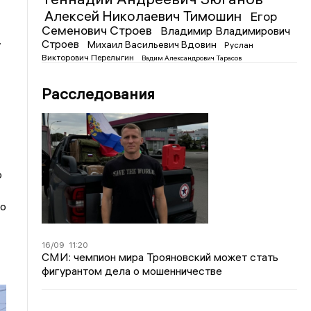
Алексей Николаевич Тимошин
Егор
Семенович Строев
Владимир Владимирович
.
Строев
Михаил Васильевич Вдовин
Руслан
Викторович Перелыгин
Вадим Александрович Тарасов
Расследования
о
го
16/09
11:20
СМИ: чемпион мира Трояновский может стать
фигурантом дела о мошенничестве