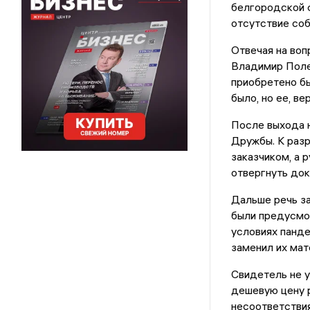
белгородской ф
отсутствие соб
Отвечая на воп
Владимир Полеж
приобретено бы
было, но ее, ве
После выхода 
Дружбы. К разр
заказчиком, а 
отвергнуть док
Дальше речь з
были предусмо
условиях панде
заменил их мат
Свидетель не у
дешевую цену 
несоответствия