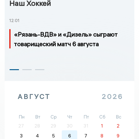
Наш Хоккей
12:01
«Рязань-ВДВ» и «Дизель» сыграют
товарищеский матч 6 августа
АВГУСТ
2026
Пн
Вт
Ср
Чт
Пт
Сб
Вс
27
28
29
30
31
1
2
3
4
5
6
7
8
9