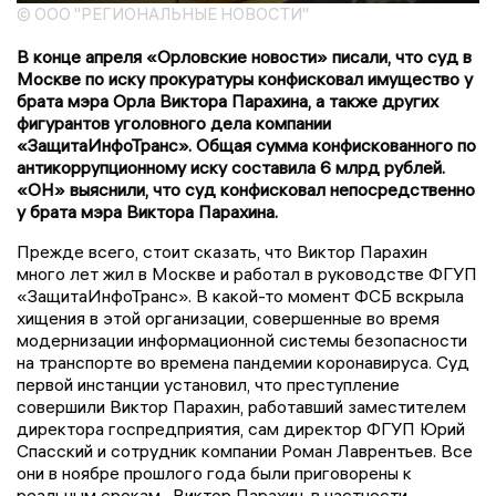
© ООО "РЕГИОНАЛЬНЫЕ НОВОСТИ"
В конце апреля «Орловские новости» писали, что суд в
Москве по иску прокуратуры конфисковал имущество у
брата мэра Орла Виктора Парахина, а также других
фигурантов уголовного дела компании
«ЗащитаИнфоТранс». Общая сумма конфискованного по
антикоррупционному иску составила 6 млрд рублей.
«ОН» выяснили, что суд конфисковал непосредственно
у брата мэра Виктора Парахина.
Прежде всего, стоит сказать, что Виктор Парахин
много лет жил в Москве и работал в руководстве ФГУП
«ЗащитаИнфоТранс». В какой-то момент ФСБ вскрыла
хищения в этой организации, совершенные во время
модернизации информационной системы безопасности
на транспорте во времена пандемии коронавируса. Суд
первой инстанции установил, что преступление
совершили Виктор Парахин, работавший заместителем
директора госпредприятия, сам директор ФГУП Юрий
Спасский и сотрудник компании Роман Лаврентьев. Все
они в ноябре прошлого года были приговорены к
реальным срокам . Виктор Парахин, в частности,