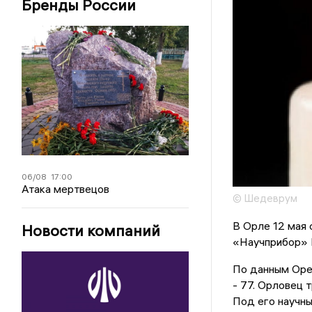
Бренды России
06/08
17:00
Атака мертвецов
© Шедеврум
В Орле 12 мая
Новости компаний
«Научприбор» Н
По данным Орел
- 77. Орловец 
Под его научн