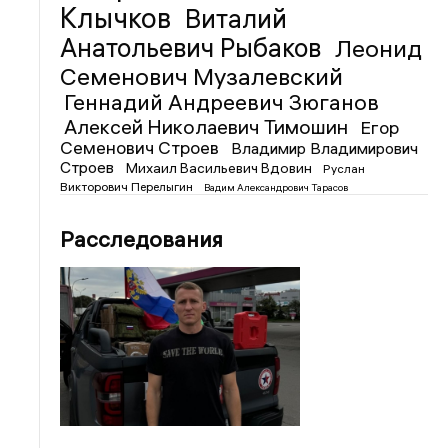
Клычков
Виталий
Анатольевич Рыбаков
Леонид
Семенович Музалевский
Геннадий Андреевич Зюганов
Алексей Николаевич Тимошин
Егор
Семенович Строев
Владимир Владимирович
Строев
Михаил Васильевич Вдовин
Руслан
Викторович Перелыгин
Вадим Александрович Тарасов
Расследования