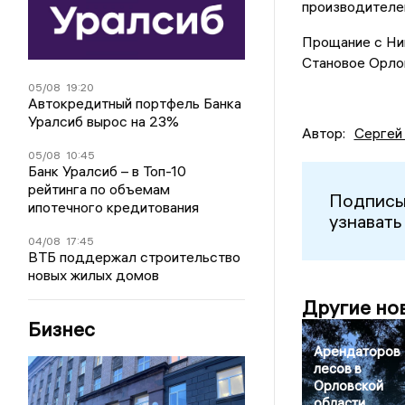
производителе
Прощание с Ник
Становое Орло
05/08
19:20
Автокредитный портфель Банка
Уралсиб вырос на 23%
Автор:
Сергей
05/08
10:45
Банк Уралсиб – в Топ-10
рейтинга по объемам
Подписы
ипотечного кредитования
узнавать
04/08
17:45
ВТБ поддержал строительство
новых жилых домов
Другие но
Бизнес
Арендаторов
лесов в
Орловской
области