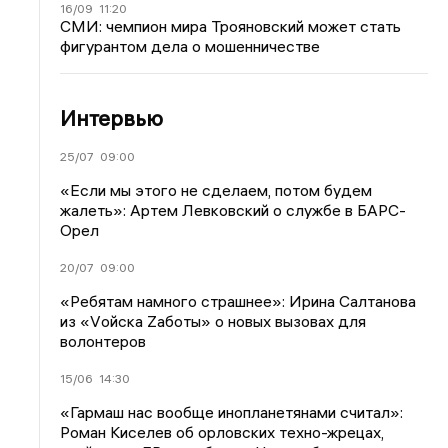
16/09
11:20
СМИ: чемпион мира Трояновский может стать
фигурантом дела о мошенничестве
Интервью
25/07
09:00
«Если мы этого не сделаем, потом будем
жалеть»: Артем Левковский о службе в БАРС-
Орел
20/07
09:00
«Ребятам намного страшнее»: Ирина Салтанова
из «Vойска Zаботы» о новых вызовах для
волонтеров
15/06
14:30
«Гармаш нас вообще инопланетянами считал»:
Роман Киселев об орловских техно-жрецах,