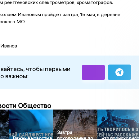
м рентгеновских спектрометров, хроматографов.
олаем Ивановым пройдет завтра, 15 мая, в деревне
вского МО.
 Иванов
вайтесь, чтобы первыми
 о важном:
вости Общество
Завтра
Важные новости в
похолодание до
Что происходил