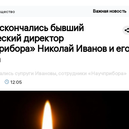
Важная новость
щество
 скончались бывший
еский директор
рибора» Николай Иванов и ег
а
ались супруги Ивановы, сотрудники «Научприбора»
12:05