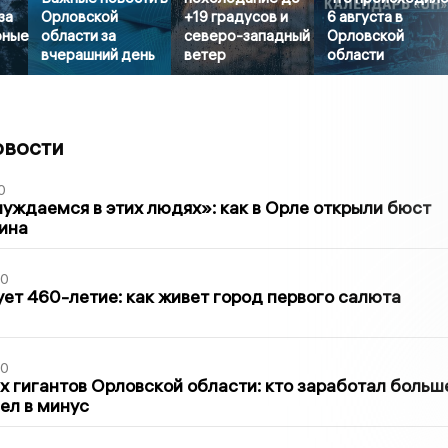
за
Орловской
+19 градусов и
6 августа в
рные
области за
северо-западный
Орловской
вчерашний день
ветер
области
овости
0
уждаемся в этих людях»: как в Орле открыли бюст
ина
30
ет 460-летие: как живет город первого салюта
30
х гигантов Орловской области: кто заработал больш
шел в минус