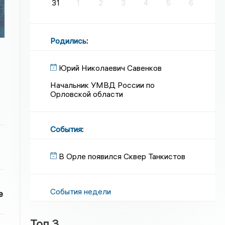
31
1
2
3
4
5
6
Родились
:
Юрий Николаевич Савенков
Начальник УМВД России по
Орловской области
События
:
В Орле появился Сквер Танкистов
События недели
е
Топ 3