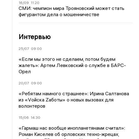
16/09
11:20
СМИ: чемпион мира Трояновский может стать
фигурантом дела о мошенничестве
Интервью
25/07
09:00
«Если мы этого не сделаем, потом будем
жалеть»: Артем Левковский о службе в БАРС-
Орел
20/07
09:00
«Ребятам намного страшнее»: Ирина Салтанова
из «Vойска Zаботы» о новых вызовах для
волонтеров
15/06
14:30
«Гармаш нас вообще инопланетянами считал»:
Роман Киселев об орловских техно-жрецах,