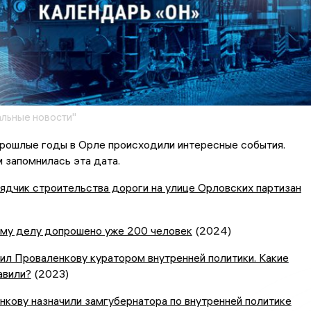
льные новости"
прошлые годы в Орле происходили интересные события.
 запомнилась эта дата.
ядчик строительства дороги на улице Орловских партизан
ему делу допрошено уже 200 человек
(2024)
ил Проваленкову куратором внутренней политики. Какие
авили?
(2023)
кову назначили замгубернатора по внутренней политике