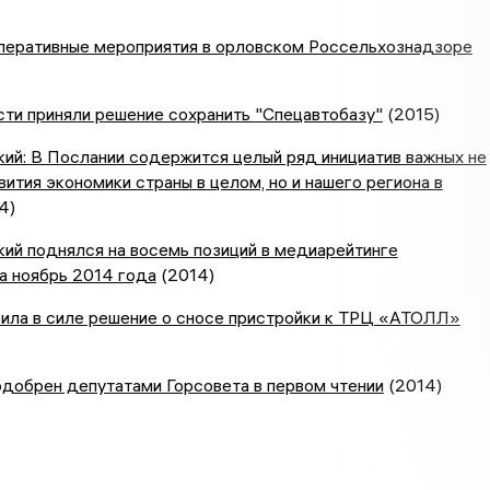
перативные мероприятия в орловском Россельхознадзоре
ти приняли решение сохранить "Спецавтобазу"
(2015)
ий: В Послании содержится целый ряд инициатив важных не
вития экономики страны в целом, но и нашего региона в
4)
ий поднялся на восемь позиций в медиарейтинге
а ноябрь 2014 года
(2014)
вила в силе решение о сносе пристройки к ТРЦ «АТОЛЛ»
добрен депутатами Горсовета в первом чтении
(2014)