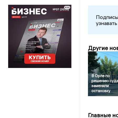
Подписы
узнавать
Другие но
В Орле по
решению суд
заменили
остановку
Главные н