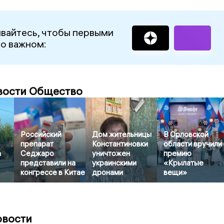
вайтесь, чтобы первыми
 о важном:
вости Общество
Российский
Дом жительницы
В Орловской
препарат
Константиновки
области вручили
а
Седжаро
уничтожен
премию
представили на
украинскими
«Крылатые
конгрессе в Китае
дронами
вещи»
овости