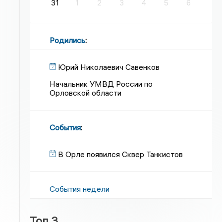
31
1
2
3
4
5
6
Родились
:
Юрий Николаевич Савенков
Начальник УМВД России по
Орловской области
События
:
В Орле появился Сквер Танкистов
События недели
Топ 3