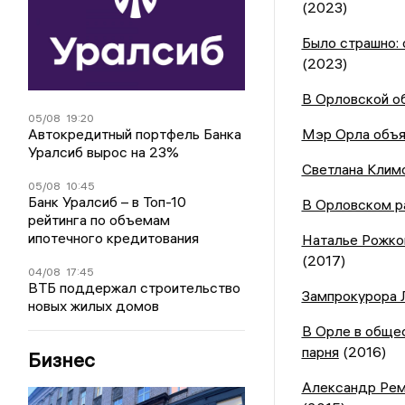
(2023)
Было страшно:
(2023)
В Орловской о
05/08
19:20
Автокредитный портфель Банка
Мэр Орла объя
Уралсиб вырос на 23%
Светлана Клим
05/08
10:45
Банк Уралсиб – в Топ-10
В Орловском ра
рейтинга по объемам
ипотечного кредитования
Наталье Рожко
(2017)
04/08
17:45
ВТБ поддержал строительство
Зампрокурора Л
новых жилых домов
В Орле в обще
парня
(2016)
Бизнес
Александр Рем