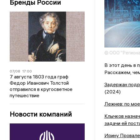
Бренды России
© ООО "Региона
В этот день в 
07/08
17:00
Расскажем, чем
7 августа 1803 года граф
Федор Иванович Толстой
Задержан подр
отправился в кругосветное
(2024)
путешествие
Лежнев: по мо
Новости компаний
Клычков назнач
задачи ей пост
Ирину Провален