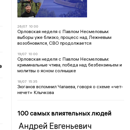
26/07
10:00
Орловская неделя с Павлом Несмеловым:
выборы уже близко, процесс над Лежневым
возобновился, СВО продолжается
19/07
10:00
Орловская неделя с Павлом Несмеловым:
криминальные чтива, победа над безбензиньем и
е
молитвы о ясном солнышке
18/07
15:35
Зюганов вспомнил Чапаева, говоря о схеме «чет-
нечет» Клычкова
100 самых влиятельных людей
Андрей Евгеньевич