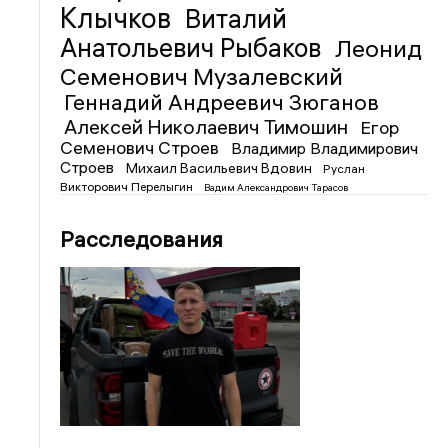
Клычков
Виталий
Анатольевич Рыбаков
Леонид
Семенович Музалевский
Геннадий Андреевич Зюганов
Алексей Николаевич Тимошин
Егор
Семенович Строев
Владимир Владимирович
Строев
Михаил Васильевич Вдовин
Руслан
Викторович Перелыгин
Вадим Александрович Тарасов
Расследования