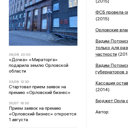
(2015)
ФСБ провела о
(2015)
Орловские влас
Вадим Потомск
только для раз
частности
(201
06/08
20:00
«Дочка» «Мираторга»
подарила землю Орловской
Вадим Потомск
области
губернаторов з
03/08
12:30
Кассация оста
Стартовал прием заявок на
(2014)
премию «Орловский бизнес»
Бюджет Орла о
30/07
16:30
Прием заявок на премию
Автор:
«Орловский бизнес» откроется
1 августа