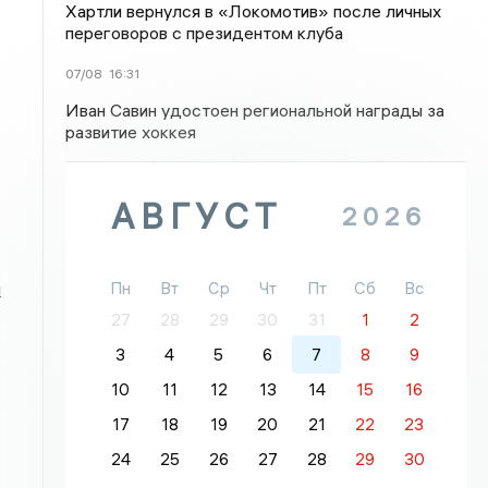
Хартли вернулся в «Локомотив» после личных
переговоров с президентом клуба
07/08
16:31
Иван Савин удостоен региональной награды за
развитие хоккея
АВГУСТ
2026
Пн
Вт
Ср
Чт
Пт
Сб
Вс
и
27
28
29
30
31
1
2
3
4
5
6
7
8
9
10
11
12
13
14
15
16
17
18
19
20
21
22
23
24
25
26
27
28
29
30