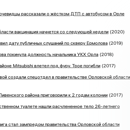
 очевидцы рассказали о жёстком ДТП с автобусом в Орле
бласти вакцинация начнется со следующей недели
(2020)
вил дату публичных слушаний по скверу Ермолова
(2019)
ова покинула должность начальника УКХ Орла
(2018)
йоне Mitsubishi влетел под фуру. Трое погибли
(2017)
вой создали спецотдел в правительстве Орловской област
ивенского района приговорили к 2 годам колонии
(2017)
ственном туалете нашли расчлененное тело 26-летнего
ига стал зампредом правительства Орловской области