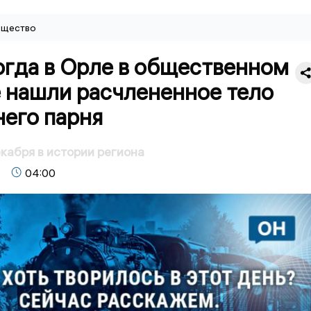
щество
огда в Орле в общественном
е нашли расчлененное тело
него парня
кабря в истории региона
04:00