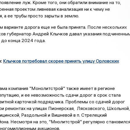
оявление луж. Кроме того, они обратили внимание на то,
енная проектом ливневая канализация ни к чему не
, а ее трубы просто зарыты в землю.
м варианте дорога еще не была принята. После нескольких
ков губернатор Андрей Клычков давал указания подчиненны
 до конца 2024 года.
е:
Клычков потребовал скорее принять улицу Орловских
ама компания "Монолитстрой" также имеет в регионе
путацию, и ее невозможность сдачи дорог в срок стала
зитной карточкой подрядчика. Проблемы со сдачей дорог
и ремонтах на улицах Пионерская, Лясковского, Школьной,
цинской, Раздольной и Вишневой в п. Стрелецкий
она. Несмотря на это, "Мнолитстрой" регулярно становилс
ногомиллионным аукционов.