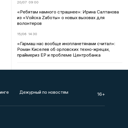
20/07
09:00
«Ребятам намного страшнее»: Ирина Салтанова
из «Vойска Zаботы» о новых вызовах для
волонтеров
15/06
14:30
«Гармаш нас вообще инопланетянами считал»:
Роман Киселев об орловских техно-жрецах,
праймериз ЕР и проблеме Центробанка
инге
Дежурный по новостям
16+