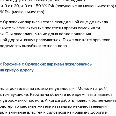
. 3 ст. 30, ч. 3 ст. 159 УК РФ (покушение на мошенничество) 
9 УК РФ (мошенничество).
е Орловских партизан стала скандальной еще до начала
 жители вели активные протесты против самой идеи
и. Они опасались, что их дома после появления
ной дороги начнут разрушаться. Также они категорически
ходимость вырубки местного леса.
е:
Горожане с Орловских партизан пожаловались
на кривую дорогу
ны строительства людям не удалось, и "Монолитстрой"
ытом аукционе. Работы на объекте все время затягивались,
к удорожанию проекта. А когда работы приняли более-мене
рактер, то местные жители назвали их некачественными.
ли внимание властей и силовиков на кривизну дороги и