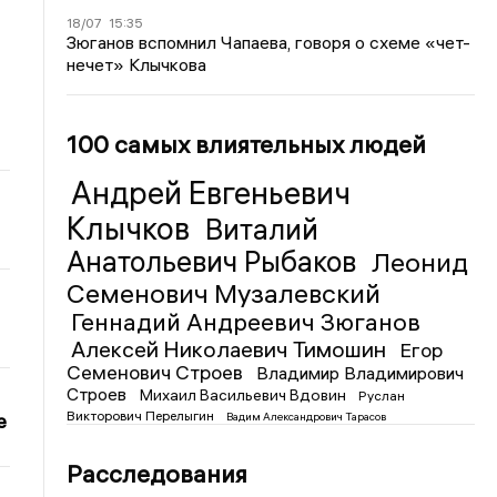
18/07
15:35
Зюганов вспомнил Чапаева, говоря о схеме «чет-
нечет» Клычкова
100 самых влиятельных людей
Андрей Евгеньевич
Клычков
Виталий
Анатольевич Рыбаков
Леонид
Семенович Музалевский
Геннадий Андреевич Зюганов
Алексей Николаевич Тимошин
Егор
Семенович Строев
Владимир Владимирович
Строев
Михаил Васильевич Вдовин
Руслан
Викторович Перелыгин
е
Вадим Александрович Тарасов
Расследования