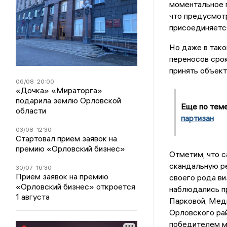
моментальное п
что предусмотр
присоединяется
Но даже в тако
переносов сро
принять объект
06/08
20:00
«Дочка» «Мираторга»
подарила землю Орловской
Еще по тем
области
партизан
03/08
12:30
Стартовал прием заявок на
премию «Орловский бизнес»
Отметим, что с
скандальную ре
30/07
16:30
Прием заявок на премию
своего рода ви
«Орловский бизнес» откроется
наблюдались пр
1 августа
Парковой, Меди
Орловского рай
победителем м