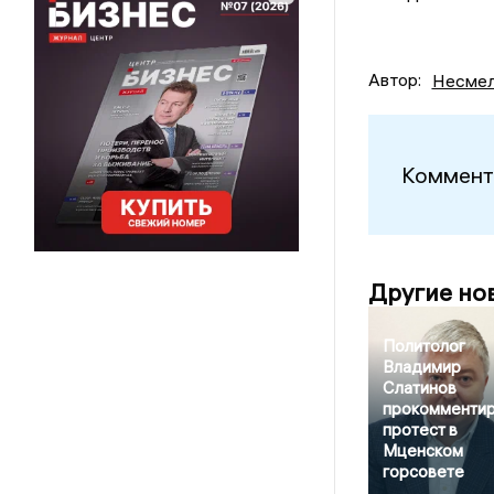
Автор:
Несмел
Коммент
Другие но
Политолог
Владимир
Слатинов
прокомменти
протест в
Мценском
горсовете