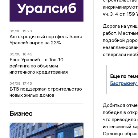
инкриминируют ч
чч. 3, 4 ст. 15
Дорога на улиц
05/08
19:20
работ. Местные
Автокредитный портфель Банка
подобной дорог
Уралсиб вырос на 23%
незапланирован
отвергали необ
05/08
10:45
Банк Уралсиб – в Топ-10
рейтинга по объемам
ипотечного кредитования
Еще по тем
Бастрыкину 
04/08
17:45
ВТБ поддержал строительство
новых жилых домов
Добиться отме
победил в откр
Бизнес
что приводило 
интенсивный ха
Орловцы обраща