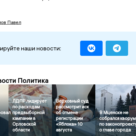
ов Павел
ируйте наши новости:
вости Политика
ЛДПР лидирует
Верховный суд
по расходам
рассмотрит иск
ровал
предвыборной
об отмене
В Мценске не
кампании в
регистрации
собрался кворум
Орловской
«Яблока» 10
по законопроект
области
августа
о главе города