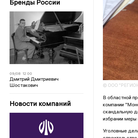
Бренды России
09/08
12:00
Дмитрий Дмитриевич
Шостакович
© ООО "РЕГИО
В областной п
Новости компаний
компании "Моно
скандальную до
избрании меры 
Уголовные дел
строительстве 