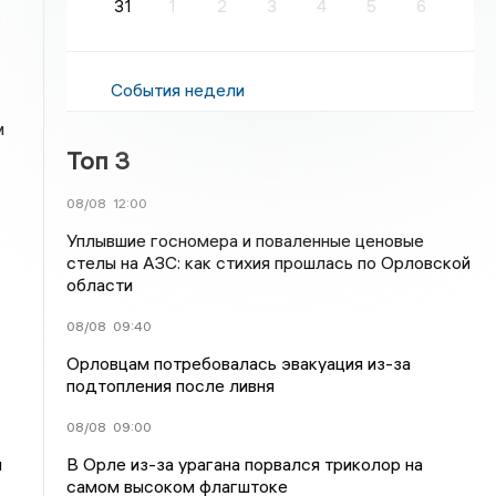
31
1
2
3
4
5
6
События недели
м
Топ 3
08/08
12:00
Уплывшие госномера и поваленные ценовые
стелы на АЗС: как стихия прошлась по Орловской
области
08/08
09:40
Орловцам потребовалась эвакуация из-за
подтопления после ливня
08/08
09:00
В Орле из-за урагана порвался триколор на
я
самом высоком флагштоке