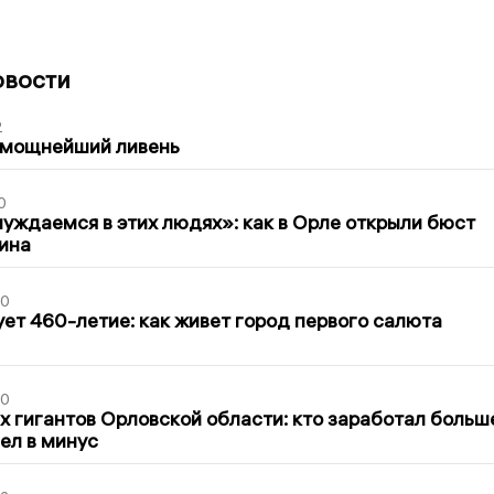
овости
2
 мощнейший ливень
0
уждаемся в этих людях»: как в Орле открыли бюст
ина
30
ет 460-летие: как живет город первого салюта
30
х гигантов Орловской области: кто заработал больш
шел в минус