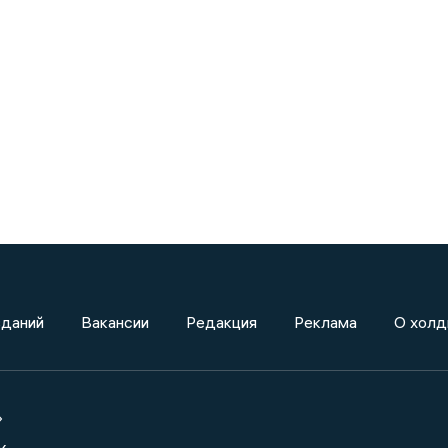
зданий
Вакансии
Редакция
Реклама
О холд
»