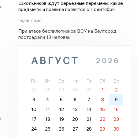
Школьников ждут серьезные перемены: какие
и
предметы и правила появятся с 1 сентября
09/08
09:30
При атаке беспилотников ВСУ на Белгород
пострадали 13 человек
АВГУСТ
2026
Пн
Вт
Ср
Чт
Пт
Сб
Вс
27
28
29
30
31
1
2
3
4
5
6
7
8
9
10
11
12
13
14
15
16
е
17
18
19
20
21
22
23
24
25
26
27
28
29
30