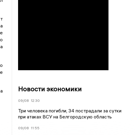
ил
ет
ра
ее
го
ла
го
же
Новости экономики
а
09/08
12:30
Три человека погибли, 34 пострадали за сутки
при атаках ВСУ на Белгородскую область
09/08
11:55