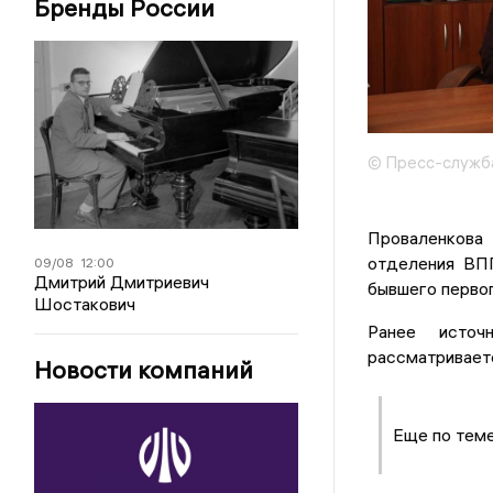
Бренды России
© Пресс-служб
Проваленкова
отделения ВПП
09/08
12:00
Дмитрий Дмитриевич
бывшего перво
Шостакович
Ранее источ
рассматриваетс
Новости компаний
Еще по тем