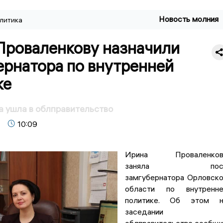
Новость молния
литика
Проваленкову назначили
ернатора по внутренней
ке
 ушла в облправительство
10:09
Ирина Проваленков
заняла пос
замгубернатора Орловск
области по внутренне
политике. Об этом н
заседании 