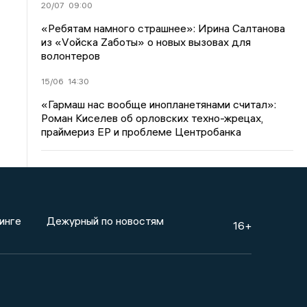
20/07
09:00
«Ребятам намного страшнее»: Ирина Салтанова
из «Vойска Zаботы» о новых вызовах для
волонтеров
15/06
14:30
«Гармаш нас вообще инопланетянами считал»:
Роман Киселев об орловских техно-жрецах,
праймериз ЕР и проблеме Центробанка
инге
Дежурный по новостям
16+