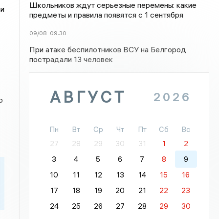
Школьников ждут серьезные перемены: какие
ии
предметы и правила появятся с 1 сентября
09/08
09:30
При атаке беспилотников ВСУ на Белгород
пострадали 13 человек
АВГУСТ
2026
о
Пн
Вт
Ср
Чт
Пт
Сб
Вс
27
28
29
30
31
1
2
3
4
5
6
7
8
9
10
11
12
13
14
15
16
17
18
19
20
21
22
23
24
25
26
27
28
29
30