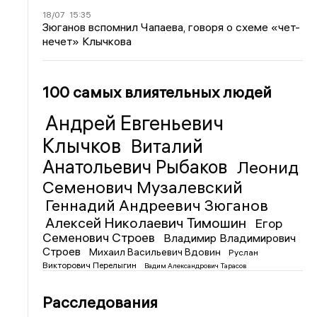
18/07
15:35
Зюганов вспомнил Чапаева, говоря о схеме «чет-
нечет» Клычкова
100 самых влиятельных людей
Андрей Евгеньевич
Клычков
Виталий
Анатольевич Рыбаков
Леонид
Семенович Музалевский
Геннадий Андреевич Зюганов
Алексей Николаевич Тимошин
Егор
Семенович Строев
Владимир Владимирович
Строев
Михаил Васильевич Вдовин
Руслан
Викторович Перелыгин
Вадим Александрович Тарасов
Расследования