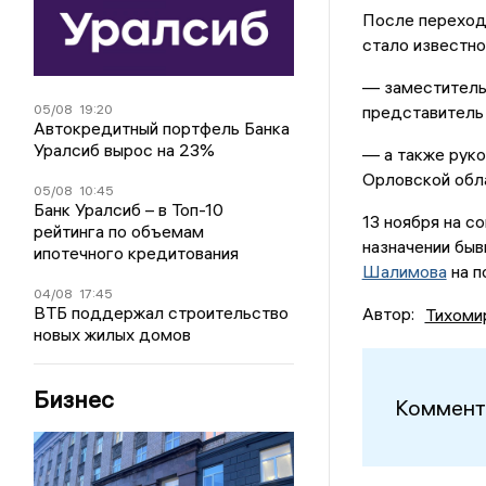
После переход
стало известно
— заместитель 
05/08
19:20
представитель 
Автокредитный портфель Банка
Уралсиб вырос на 23%
— а также руко
Орловской обл
05/08
10:45
Банк Уралсиб – в Топ-10
13 ноября на с
рейтинга по объемам
назначении быв
ипотечного кредитования
Шалимова
на п
04/08
17:45
ВТБ поддержал строительство
Автор:
Тихоми
новых жилых домов
Бизнес
Коммент