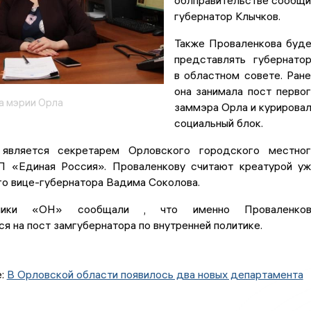
облправительстве сообщ
губернатор Клычков.
Также Проваленкова буд
представлять губернато
в областном совете. Ран
она занимала пост перво
а мэрии Орла
заммэра Орла и курирова
социальный блок.
 является секретарем Орловского городского местно
 «Единая Россия». Проваленкову считают креатурой у
го вице-губернатора Вадима Соколова.
ники «ОН» сообщали , что именно Проваленков
я на пост замгубернатора по внутренней политике.
е:
В Орловской области появилось два новых департамента