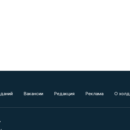
зданий
Вакансии
Редакция
Реклама
О холд
»