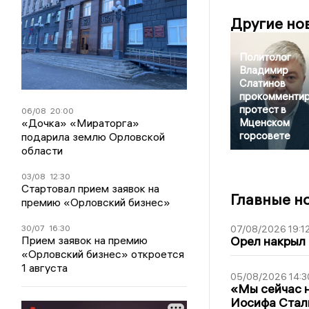
Другие но
Политолог
Владимир
Слатинов
прокомменти
протест в
06/08
20:00
«Дочка» «Мираторга»
Мценском
горсовете
подарила землю Орловской
области
03/08
12:30
Стартовал прием заявок на
Главные н
премию «Орловский бизнес»
30/07
16:30
07/08/2026 19:1
Прием заявок на премию
Орел накрыл
«Орловский бизнес» откроется
1 августа
05/08/2026 14:3
«Мы сейчас н
Иосифа Стал