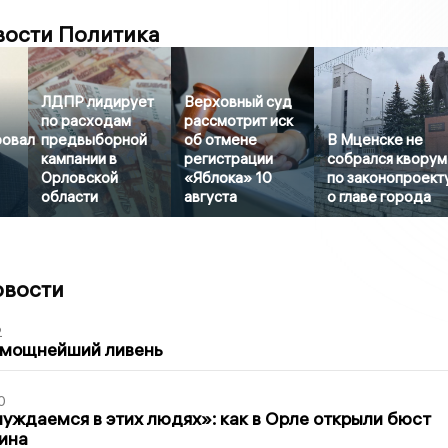
вости Политика
ЛДПР лидирует
Верховный суд
по расходам
рассмотрит иск
ровал
предвыборной
об отмене
В Мценске не
кампании в
регистрации
собрался кворум
Орловской
«Яблока» 10
по законопроект
области
августа
о главе города
овости
2
 мощнейший ливень
0
уждаемся в этих людях»: как в Орле открыли бюст
ина