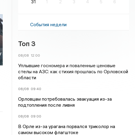
31
1
2
3
4
5
6
События недели
Топ 3
у
08/08
12:00
Уплывшие госномера и поваленные ценовые
стелы на АЗС: как стихия прошлась по Орловской
области
08/08
09:40
Орловцам потребовалась эвакуация из-за
подтопления после ливня
08/08
09:00
В Орле из-за урагана порвался триколор на
самом высоком флагштоке