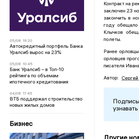
Контракт на р
заключен 23 н
закончить в н
году обещало 
Клычков обещ
полеты.
05/08
19:20
Автокредитный портфель Банка
Ранее орловцы
Уралсиб вырос на 23%
орловцев прого
05/08
10:45
писателя Ивана
Банк Уралсиб – в Топ-10
рейтинга по объемам
Автор:
Сергей
ипотечного кредитования
04/08
17:45
ВТБ поддержал строительство
Подписы
новых жилых домов
узнавать
Бизнес
Другие но