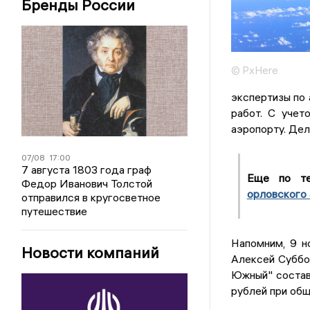
Бренды России
© PxHere
экспертизы по 
работ. С учет
аэропорту. Дел
07/08
17:00
7 августа 1803 года граф
Еще по т
Федор Иванович Толстой
орловского 
отправился в кругосветное
путешествие
Напомним, 9 н
Новости компаний
Алексей Суббо
Южный" состав
рублей при общ