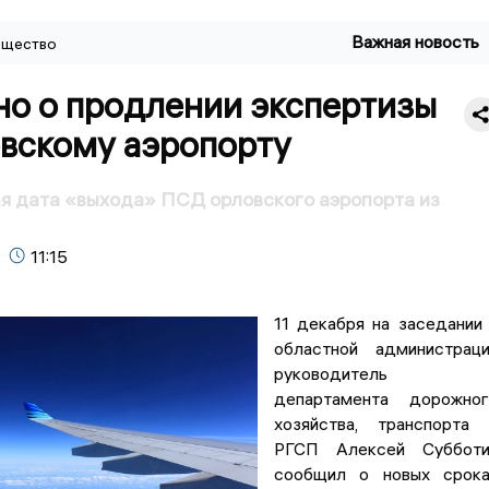
Важная новость
щество
но о продлении экспертизы
овскому аэропорту
я дата «выхода» ПСД орловского аэропорта из
11:15
11 декабря на заседании
областной администрац
руководитель
департамента дорожног
хозяйства, транспорта
РГСП Алексей Субботи
сообщил о новых срока