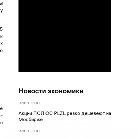
ы
му
5
к
ых
по
Новости экономики
07/08
18:41
ве
Акции ПОЛЮС PLZL резко дешевеют на
л-
Мосбирже
лн
07/08
18:41