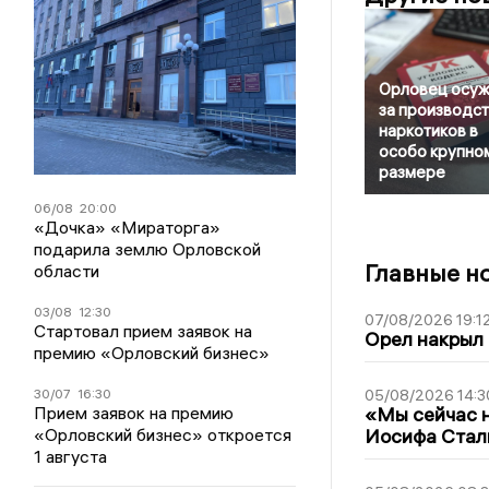
Орловец осу
за производс
наркотиков в
особо крупно
размере
06/08
20:00
«Дочка» «Мираторга»
подарила землю Орловской
Главные н
области
03/08
12:30
07/08/2026 19:1
Стартовал прием заявок на
Орел накрыл
премию «Орловский бизнес»
30/07
16:30
05/08/2026 14:3
Прием заявок на премию
«Мы сейчас н
«Орловский бизнес» откроется
Иосифа Стал
1 августа