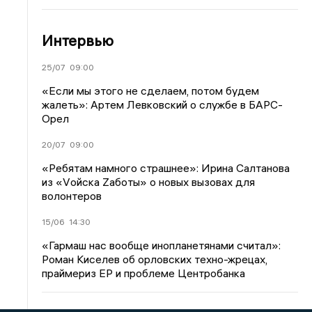
Интервью
25/07
09:00
«Если мы этого не сделаем, потом будем
жалеть»: Артем Левковский о службе в БАРС-
Орел
20/07
09:00
«Ребятам намного страшнее»: Ирина Салтанова
из «Vойска Zаботы» о новых вызовах для
волонтеров
15/06
14:30
«Гармаш нас вообще инопланетянами считал»:
Роман Киселев об орловских техно-жрецах,
праймериз ЕР и проблеме Центробанка