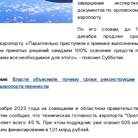
завершения экспертиз
документов по орловско
аэропорту.
По его словам, до 1
декабря продлен сро
аэропорту. «Параллельно приступили к приемке выполненн
ом принятых решений ожидаем 100% освоения средств 
аем все необходимое для этого», - пояснил Субботин.
еме:
Власти объяснили, почему сроки реконструкции
аэропорта перенесли
оября 2023 года на совещании в областном правительст
тин сообщил, что техническая готовность аэропорта "Оре
ляет всего 45 %. При этом подрядчик уже освоил 505 м
ем финансировании в 1,01 млрд рублей.