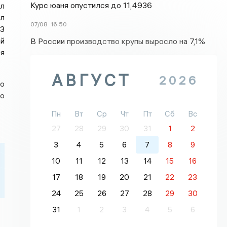
Курс юаня опустился до 11,4936
ыл
ыл
07/08
16:50
23
ей
В России производство крупы выросло на 7,1%
ся
АВГУСТ
2026
во
го
Пн
Вт
Ср
Чт
Пт
Сб
Вс
27
28
29
30
31
1
2
3
4
5
6
7
8
9
10
11
12
13
14
15
16
17
18
19
20
21
22
23
24
25
26
27
28
29
30
31
1
2
3
4
5
6