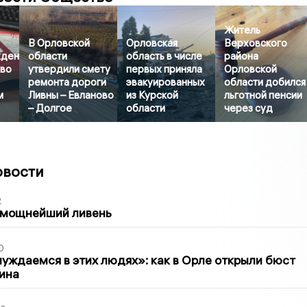
Житель
В Орловской
Орловская
Верховского
жден
области
область в числе
района
тво
утвердили смету
первых приняла
Орловской
ремонта дороги
эвакуированных
области добился
м
Ливны – Евланово
из Курской
льготной пенсии
– Долгое
области
через суд
овости
2
 мощнейший ливень
0
уждаемся в этих людях»: как в Орле открыли бюст
ина