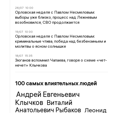
26/07
10:00
Орловская неделя с Павлом Несмеловым:
выборы уже близко, процесс над Лежневым
возобновился, СВО продолжается
19/07
10:00
Орловская неделя с Павлом Несмеловым:
криминальные чтива, победа над безбензиньем и
молитвы о ясном солнышке
18/07
15:35
Зюганов вспомнил Чапаева, говоря о схеме «чет-
нечет» Клычкова
100 самых влиятельных людей
Андрей Евгеньевич
Клычков
Виталий
Анатольевич Рыбаков
Леонид