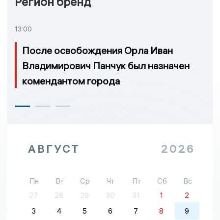
Регион бренд
13:00
После освобождения Орла Иван
Владимирович Панчук был назначен
комендантом города
АВГУСТ
2026
Пн
Вт
Ср
Чт
Пт
Сб
Вс
27
28
29
30
31
1
2
3
4
5
6
7
8
9