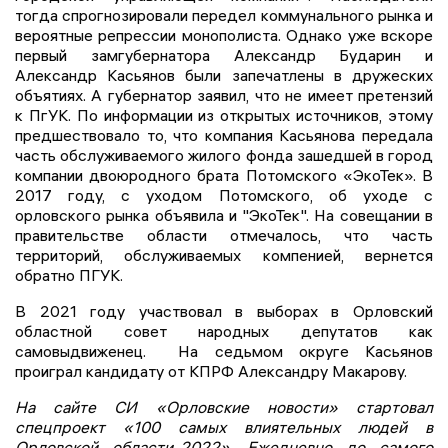
тогда спрогнозировали передел коммунального рынка и
вероятные репрессии монополиста. Однако уже вскоре
первый замгубернатора Александр Бударин и
Александр Касьянов были запечатлены в дружеских
объятиях. А губернатор заявил, что не имеет претензий
к ПгУК. По информации из открытых источников, этому
предшествовало то, что компания Касьянова передала
часть обслуживаемого жилого фонда зашедшей в город
компании двоюродного брата Потомского «ЭкоТек». В
2017 году, с уходом Потомского, об уходе с
орловского рынка объявила и "ЭкоТек". На совещании в
правительстве области отмечалось, что часть
территорий, обслуживаемых компенией, вернется
обратно ПГУК.
В 2021 году участвовал в выборах в Орловский
областной совет народных депутатов как
самовыдвиженец. На седьмом округе Касьянов
проиграл кандидату от КПРФ Александру Макарову.
На сайте СИ «Орловские новости» стартовал
спецпроект «100 самых влиятельных людей в
Орловской области-2022». Ежедневно до самого