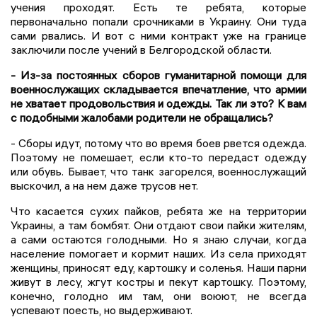
учения проходят. Есть те ребята, которые
первоначально попали срочниками в Украину. Они туда
сами рвались. И вот с ними контракт уже на границе
заключили после учений в Белгородской области.
- Из-за постоянных сборов гуманитарной помощи для
военнослужащих складывается впечатление, что армии
не хватает продовольствия и одежды. Так ли это? К вам
с подобными жалобами родители не обращались?
- Сборы идут, потому что во время боев рвется одежда.
Поэтому не помешает, если кто-то передаст одежду
или обувь. Бывает, что танк загорелся, военнослужащий
выскочил, а на нем даже трусов нет.
Что касается сухих пайков, ребята же на территории
Украины, а там бомбят. Они отдают свои пайки жителям,
а сами остаются голодными. Но я знаю случаи, когда
население помогает и кормит наших. Из села приходят
женщины, приносят еду, картошку и соленья. Наши парни
живут в лесу, жгут костры и пекут картошку. Поэтому,
конечно, голодно им там, они воюют, не всегда
успевают поесть, но выдерживают.