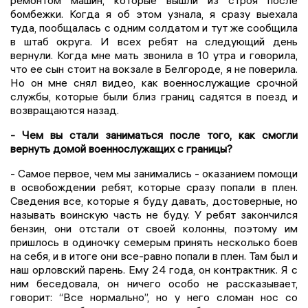
ремонтом машин, которые вышли из строя после
бомбежки. Когда я об этом узнала, я сразу выехала
туда, пообщалась с одним солдатом и тут же сообщила
в штаб округа. И всех ребят на следующий день
вернули. Когда мне мать звонила в 10 утра и говорила,
что ее сын стоит на вокзале в Белгороде, я не поверила.
Но он мне снял видео, как военнослужащие срочной
службы, которые были близ границ садятся в поезд и
возвращаются назад.
- Чем вы стали заниматься после того, как смогли
вернуть домой военнослужащих с границы?
- Самое первое, чем мы занимались - оказанием помощи
в освобождении ребят, которые сразу попали в плен.
Сведения все, которые я буду давать, достоверные, но
называть воинскую часть не буду. У ребят закончился
бензин, они отстали от своей колонны, поэтому им
пришлось в одиночку семерым принять несколько боев
на себя, и в итоге они все-равно попали в плен. Там был и
наш орловский парень. Ему 24 года, он контрактник. Я с
ним беседовала, он ничего особо не рассказывает,
говорит: “Все нормально”, но у него сломан нос со