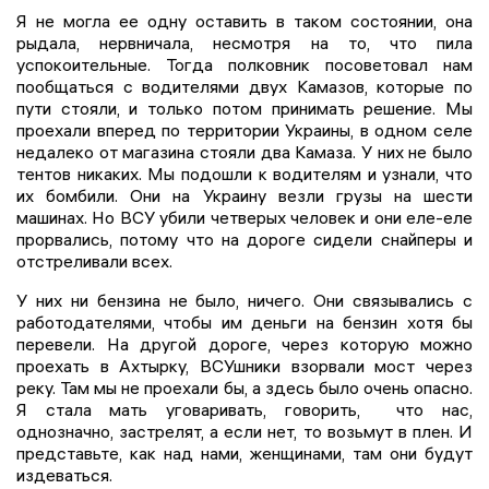
Я не могла ее одну оставить в таком состоянии, она
рыдала, нервничала, несмотря на то, что пила
успокоительные. Тогда полковник посоветовал нам
пообщаться с водителями двух Камазов, которые по
пути стояли, и только потом принимать решение. Мы
проехали вперед по территории Украины, в одном селе
недалеко от магазина стояли два Камаза. У них не было
тентов никаких. Мы подошли к водителям и узнали, что
их бомбили. Они на Украину везли грузы на шести
машинах. Но ВСУ убили четверых человек и они еле-еле
прорвались, потому что на дороге сидели снайперы и
отстреливали всех.
У них ни бензина не было, ничего. Они связывались с
работодателями, чтобы им деньги на бензин хотя бы
перевели. На другой дороге, через которую можно
проехать в Ахтырку, ВСУшники взорвали мост через
реку. Там мы не проехали бы, а здесь было очень опасно.
Я стала мать уговаривать, говорить, что нас,
однозначно, застрелят, а если нет, то возьмут в плен. И
представьте, как над нами, женщинами, там они будут
издеваться.