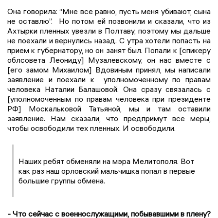
Она говорила: “Мне все равно, пусть меня убивают, сына
не оставлю”. Но потом ей позвонили и сказали, что из
Ахтырки пленных увезли в Полтаву, поэтому мы дальше
не поехали и вернулись назад. С утра хотели попасть на
прием к губернатору, но он занят был. Попали к [спикеру
облсовета Леониду] Музалевскому, он нас вместе с
[его замом Михаилом] Вдовиным принял, мы написали
заявление и поехали к уполномоченному по правам
человека Наталии Балашовой. Она сразу связалась с
[уполномоченным по правам человека при президенте
РФ] Москальковой Татьяной, мы и там оставили
заявление. Нам сказали, что предпримут все меры,
чтобы освободили тех пленных. И освободили.
Наших ребят обменяли на мэра Мелитополя. Вот
как раз наш орловский мальчишка попал в первые
большие группы обмена.
- Что сейчас с военнослужащими, побывавшими в плену?