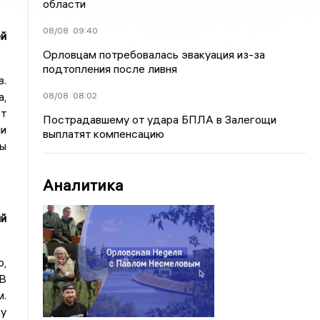
области
08/08
09:40
ей
Орловцам потребовалась эвакуация из-за
подтопления после ливня
в.
,
08/08
08:02
т
Пострадавшему от удара БПЛА в Залегощи
ли
выплатят компенсацию
ы
Аналитика
ый
о,
 В
м.
у