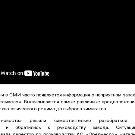
ни в СМИ часто появляется информация о неприятном запа
елмасло». Высказываются самые различные предположени
ехнологического режима до выброса химикатов.
новости» решили самостоятельно разобраться 
м и обратились к руководству завода. Ситуаци
вала директор по производству АО «Орелмасло» Натал