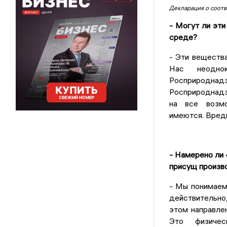
Декларация о соотв
- Могут ли эт
среде?
- Эти вещества
Нас неоднок
Росприродна
Росприроднадзо
на все возмо
имеются. Вред
- Намерено ли 
присущ произв
- Мы понимаем
действительно,
этом направле
Это физичес