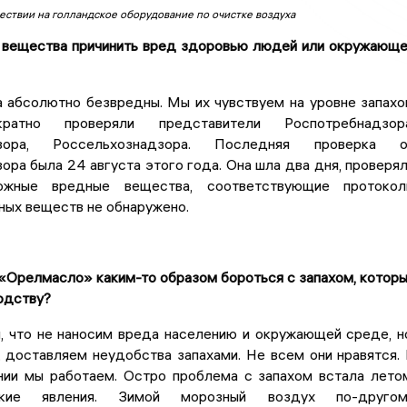
ествии на голландское оборудование по очистке воздуха
и вещества причинить вред здоровью людей или окружающ
 абсолютно безвредны. Мы их чувствуем на уровне запахо
ратно проверяли представители Роспотребнадзора
дзора, Россельхознадзора. Последняя проверка о
ра была 24 августа этого года. Она шла два дня, проверя
жные вредные вещества, соответствующие протокол
ных веществ не обнаружено.
«Орелмасло» каким-то образом бороться с запахом, котор
одству?
, что не наносим вреда населению и окружающей среде, н
 доставляем неудобства запахами. Не всем они нравятся.
нии мы работаем. Остро проблема с запахом встала лето
кие явления. Зимой морозный воздух по-другом