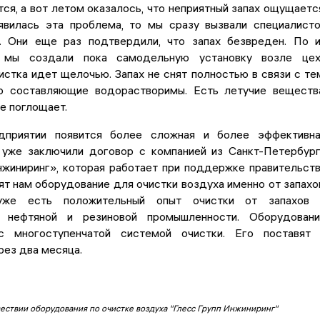
ся, а вот летом оказалось, что неприятный запах ощущаетс
явилась эта проблема, то мы сразу вызвали специалист
 Они еще раз подтвердили, что запах безвреден. По 
 мы создали пока самодельную установку возле цех
истка идет щелочью. Запах не снят полностью в связи с те
о составляющие водорастворимы. Есть летучие веществ
не поглощает.
дприятии появится более сложная и более эффективн
 уже заключили договор с компанией из Санкт-Петербур
нжиниринг», которая работает при поддержке правительст
ят нам оборудование для очистки воздуха именно от запахо
уже есть положительный опыт очистки от запахов 
, нефтяной и резиновой промышленности. Оборудован
с многоступенчатой системой очистки. Его поставят
рез два месяца.
ествии оборудования по очистке воздуха "Глесс Групп Инжиниринг"