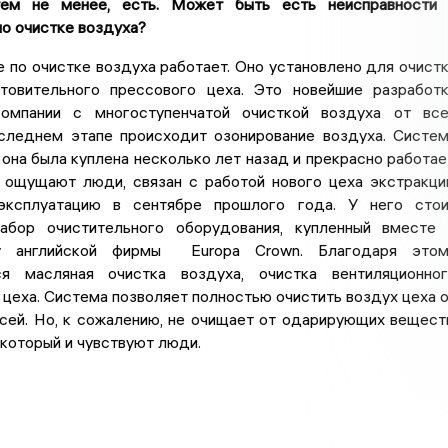
тем не менее, есть. Может быть есть неисправности
о очистке воздуха?
 по очистке воздуха работает. Оно установлено для очист
товительного прессового цеха. Это новейшие разработ
компании с многоступенчатой очисткой воздуха от вс
оследнем этапе происходит озонирование воздуха. Систе
 она была куплена несколько лет назад и прекрасно работае
й ощущают люди, связан с работой нового цеха экстракци
эксплуатацию в сентябре прошлого года. У него сто
абор очистительного оборудования, купленный вместе
у английской фирмы Europa Crown. Благодаря этом
ся масляная очистка воздуха, очистка вентиляционно
 цеха. Система позволяет полностью очистить воздух цеха 
сей. Но, к сожалению, не очищает от одарирующих вещест
, который и чувствуют люди.