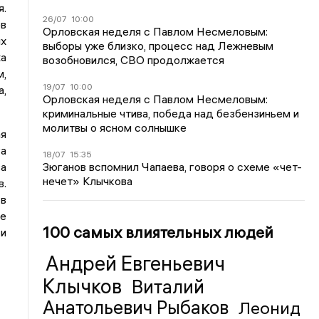
я.
26/07
10:00
ов
Орловская неделя с Павлом Несмеловым:
их
выборы уже близко, процесс над Лежневым
а
возобновился, СВО продолжается
м,
19/07
10:00
а,
Орловская неделя с Павлом Несмеловым:
криминальные чтива, победа над безбензиньем и
молитвы о ясном солнышке
ая
га
18/07
15:35
Зюганов вспомнил Чапаева, говоря о схеме «чет-
ва
нечет» Клычкова
в.
в
ие
100 самых влиятельных людей
 и
Андрей Евгеньевич
Клычков
Виталий
Анатольевич Рыбаков
Леонид