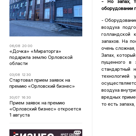
- Но запах, 
оборудовании п
- Оборудование
воздуха подго
голландской 
запахов. На п
06/08
20:00
очень сложная,
«Дочка» «Мираторга»
Запах, которы
подарила землю Орловской
пущенного в 
области
стандартный н
03/08
12:30
технологией 
Стартовал прием заявок на
осуществляет
премию «Орловский бизнес»
воздуха внутри
вредных приме
30/07
16:30
Прием заявок на премию
то есть запаха
«Орловский бизнес» откроется
1 августа