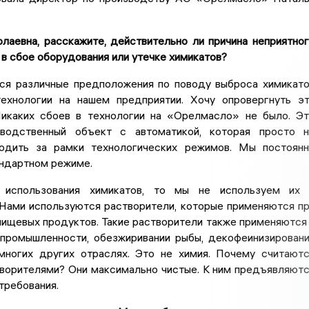
лаевна, расскажите, действительно ли причина неприятно
 в сбое оборудования или утечке химикатов?
ся различные предположения по поводу выброса химикат
ехнологии на нашем предприятии. Хочу опровергнуть э
икаких сбоев в технологии на «Орелмасло» не было. Э
зводственный объект с автоматикой, которая просто 
одить за рамки технологических режимов. Мы постоян
андартном режиме.
 использования химикатов, то мы не используем их 
 Нами используются растворители, которые применяются п
ищевых продуктов. Такие растворители также применяются
промышленности, обезжиривании рыбы, декофеинизирован
многих других отраслях. Это не химия. Почему считают
ворителями? Они максимально чистые. К ним предъявляют
требования.