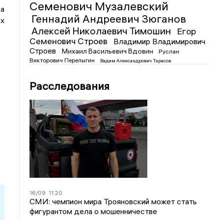
Семенович Музалевский
На
Геннадий Андреевич Зюганов
их
Алексей Николаевич Тимошин
Егор
Семенович Строев
Владимир Владимирович
Строев
Михаил Васильевич Вдовин
Руслан
Викторович Перелыгин
Вадим Александрович Тарасов
Расследования
16/09
11:20
СМИ: чемпион мира Трояновский может стать
фигурантом дела о мошенничестве