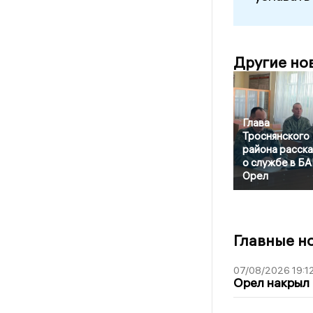
Другие но
Глава
Троснянского
района расска
о службе в Б
Орел
Главные н
07/08/2026 19:1
Орел накрыл