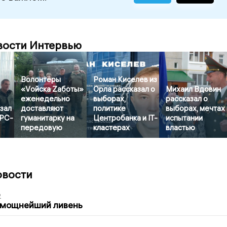
вости Интервью
Волонтёры
Роман Киселев из
«Vойска Zаботы»
Орла рассказал о
Михаил Вдовин
еженедельно
выборах,
рассказал о
зал
доставляют
политике
выборах, мечтах 
АРС-
гуманитарку на
Центробанка и IT-
испытании
передовую
кластерах
властью
овости
2
 мощнейший ливень