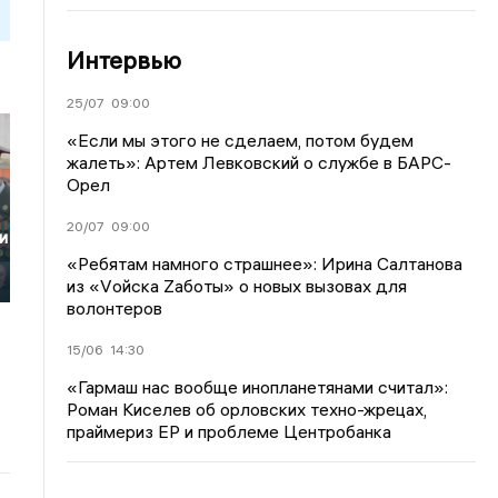
Интервью
25/07
09:00
«Если мы этого не сделаем, потом будем
жалеть»: Артем Левковский о службе в БАРС-
Орел
20/07
09:00
и
«Ребятам намного страшнее»: Ирина Салтанова
из «Vойска Zаботы» о новых вызовах для
волонтеров
15/06
14:30
«Гармаш нас вообще инопланетянами считал»:
Роман Киселев об орловских техно-жрецах,
праймериз ЕР и проблеме Центробанка