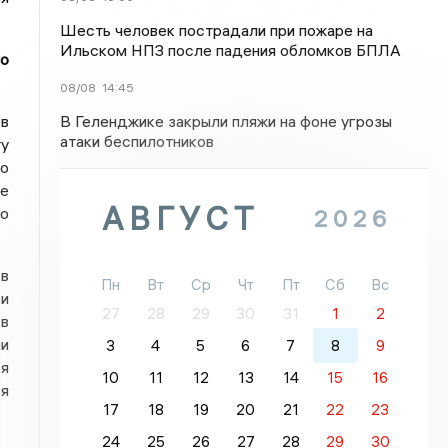
Шесть человек пострадали при пожаре на
Ильском НПЗ после падения обломков БПЛА
го
08/08
14:45
ов
В Геленджике закрыли пляжи на фоне угрозы
атаки беспилотников
ту
то
не
АВГУСТ
но
2026
в
Пн
Вт
Ср
Чт
Пт
Сб
Вс
ри
27
28
29
30
31
1
2
 в
ии
3
4
5
6
7
8
9
ся
10
11
12
13
14
15
16
ся
17
18
19
20
21
22
23
24
25
26
27
28
29
30