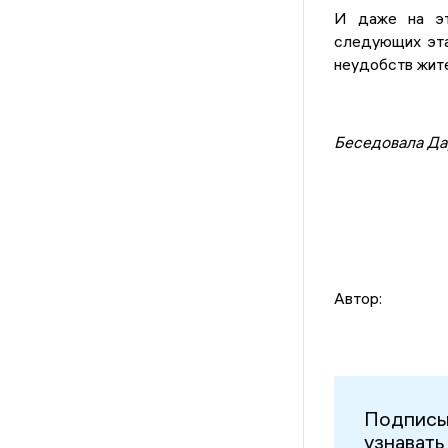
И даже на эт
следующих эта
неудобств жит
Беседовала Да
Автор:
Подписы
узнавать