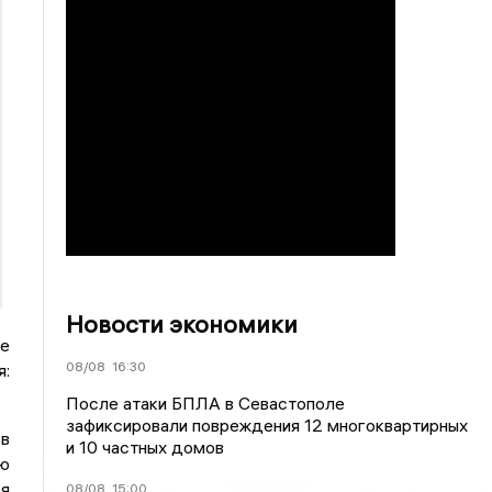
Новости экономики
хе
08/08
16:30
я:
После атаки БПЛА в Севастополе
зафиксировали повреждения 12 многоквартирных
в
и 10 частных домов
ю
ья
08/08
15:00