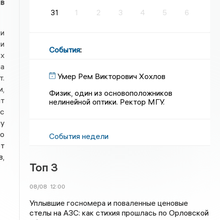
 в
31
1
2
3
4
5
6
ки
ки
События
:
ех
ма
Умер Рем Викторович Хохлов
т.
и,
Физик, один из основоположников
ит
нелинейной оптики. Ректор МГУ.
 с
у
го
События недели
от
в,
Топ 3
08/08
12:00
Уплывшие госномера и поваленные ценовые
стелы на АЗС: как стихия прошлась по Орловской