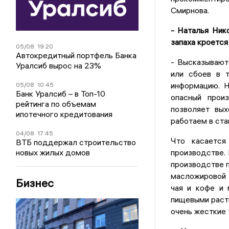
Смирнова.
- Наталья Нико
запаха кроется
05/08
19:20
Автокредитный портфель Банка
- Высказывают
Уралсиб вырос на 23%
или сбоев в т
информацию. Н
05/08
10:45
Банк Уралсиб – в Топ-10
опасный прои
рейтинга по объемам
позволяет вых
ипотечного кредитования
работаем в ст
04/08
17:45
Что касается
ВТБ поддержал строительство
новых жилых домов
производстве.
производстве п
масложировой 
Бизнес
чая и кофе и 
пищевыми раст
очень жесткие 