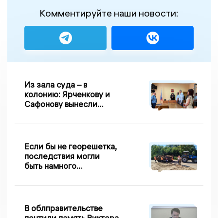
Комментируйте наши новости:
Из зала суда – в
колонию: Ярченкову и
Сафонову вынесли
приговор по делу о
взятке
Если бы не георешетка,
последствия могли
быть намного
серьезнее: Вдовин о
сходе песка на
Дворянке
В облправительстве
почтили память Виктора