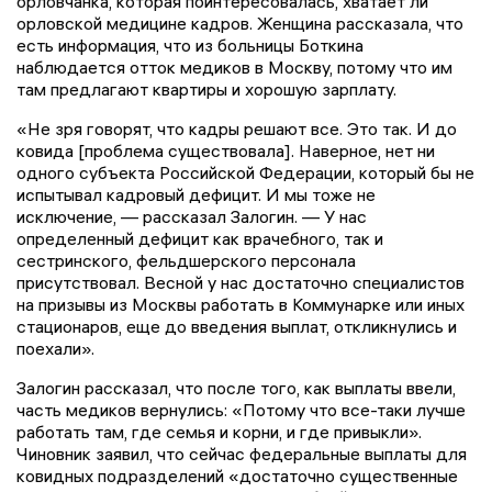
орловчанка, которая поинтересовалась, хватает ли
орловской медицине кадров. Женщина рассказала, что
есть информация, что из больницы Боткина
наблюдается отток медиков в Москву, потому что им
там предлагают квартиры и хорошую зарплату.
«Не зря говорят, что кадры решают все. Это так. И до
ковида [проблема существовала]. Наверное, нет ни
одного субъекта Российской Федерации, который бы не
испытывал кадровый дефицит. И мы тоже не
исключение, — рассказал Залогин. — У нас
определенный дефицит как врачебного, так и
сестринского, фельдшерского персонала
присутствовал. Весной у нас достаточно специалистов
на призывы из Москвы работать в Коммунарке или иных
стационаров, еще до введения выплат, откликнулись и
поехали».
Залогин рассказал, что после того, как выплаты ввели,
часть медиков вернулись: «Потому что все-таки лучше
работать там, где семья и корни, и где привыкли».
Чиновник заявил, что сейчас федеральные выплаты для
ковидных подразделений «достаточно существенные