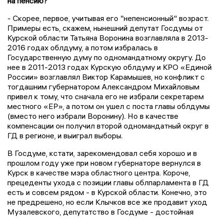
на пенсию?
- Скорее, первое, учитывая его "непенсионный" возраст.
Примеры есть, скажем, нынешний депутат Госдумы от
Курской области Татьяна Воронина возглавляла в 2013-
2016 годах облдуму, а потом избралась в
Государственную думу по одномандатному округу. До
нее в 2011-2013 годах Курскую облдуму и КРО «Единой
России» возглавлял Виктор Карамышев, но конфликт с
тогдашним губернатором Александром Михайловым
привел к тому, что сначала его не избрали секретарем
местного «ЕР», а потом он ушел с поста главы облдумы
(вместо него избрали Воронину). Но в качестве
компенсации он получил второй одномандатный округ в
ГД в регионе, и выиграл выборы.
В Госдуме, кстати, зарекомендовал себя хорошо и в
прошлом году уже при новом губернаторе вернулся в
Курск в качестве мэра областного центра. Короче,
прецеденты ухода с позиции главы облпарламента в ГД
есть и совсем рядом - в Курской области. Конечно, это
не предрешено, но если Клычков все же продавит уход
Музалевского, депутатство в Госдуме - достойная