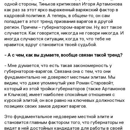
одной стороны, Тиньков критиковал Игоря Артамонова
как раз за этот ярко выраженный варяжский фактор в
кадровой политике. А теперь, в общем-то, он сам
попадает в этот тренд призвания варягов в другой
регион. Причем – губернатором-варягом. Ну, вот такое
случается. Как говорится, никогда не говори никогда. И
иногда случаются ситуации, когда то, что тебе не
нравится, вдруг становится твоей судьбой.
- А с чем, как вы думаете, вообще связан такой тренд?
- Мне думается, что есть такая закономерность у
губернаторов-варягов. Связана она с тем, что они
фундаментально не доверяют местным элитам. Мы
видим, что даже упомянутый уже Роман Старовойт,
который из этой тройки губернаторов (также Артамонов
и Клычков), имеет наиболее спокойные отношения с
курской элитой, он все равно на ключевых должностных
позициях своих замов держит варягов.
Это фундаментальное недоверие местной элите и
становится главным фактором того, что губернаторы не
видят в ней достойных кандидатов для работы в своей