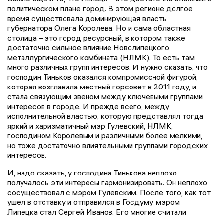
политическом плане город. В этом регионе долгое
время существовала доминирующая власть
губернатора Олега Королева. Но и сама областная
столица – это город ресурсный, в котором также
достаточно сильное влияние Новолипецкого
металлургического комбината (НЛМК). То есть там
много различных групп интересов. И нужно сказать, что
господин Тиньков оказался компромиссной фигурой,
которая возглавила местный горсовет в 2011 году, и
стала связующим звеном между ключевыми группами
интересов в городе. И прежде всего, между
исполнительной властью, которую представлял тогда
яркий и харизматичный мэр Гулевский, НЛМК,
господином Королевым и различными более мелкими,
но тоже достаточно влиятельными группами городских
интересов.
И, надо сказать, у господина Тинькова неплохо
получалось эти интересы гармонизировать. Он неплохо
сосуществовал с мэром Гулевским. После того, как тот
ушел в отставку и отправился в Госдуму, мэром
Липецка стал Сергей Иванов. Его многие считали