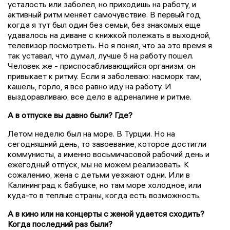
усталость или заболел, но приходишь на работу, и
активный ритм меняет самочувствие. В первый год,
когда я тут был один без семьи, без знакомых еще
удавалось на диване с книжкой полежать в выходной,
телевизор посмотреть. Но я понял, что за это время я
так уставал, что думал, лучше б на работу пошел.
Человек же - приспосабливающийся организм, он
привыкает к ритму. Если я заболеваю: насморк там,
кашель, горло, я все равно иду на работу. И
выздоравливаю, все дело в адреналине и ритме.
А в отпуске вы давно были? Где?
Летом неделю был на море. В Турции. Но на
сегодняшний день, то завоевание, которое достигли
коммунисты, а именно восьмичасовой рабочий день и
ежегодный отпуск, мы не можем реализовать. К
сожалению, жена с детьми уезжают одни. Или в
Калининград к бабушке, но там море холодное, или
куда-то в теплые страны, когда есть возможность.
А в кино или на концерты с женой удается сходить?
Когда последний раз были?