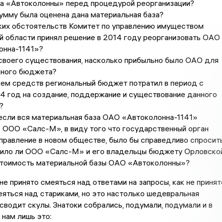
а «Автоколонны» перед процедурой реорганизации?
умму была оценена дана материальная база?
ких обстоятельств Комитет по управлению имуществом
 области принял решение в 2014 году реорганизовать ОАО
онна-1141»?
своего существования, насколько прибыльно было ОАО для
ьного бюджета?
ем средств региональный бюджет потратил в период с
 год на создание, поддержание и существование данного
?
если вся материальная база ОАО «Автоколонна-1141»
 ООО «Салс-М», в виду того что государственный орган
правление в новом обществе, было бы справедливо спросит
тило ли ООО «Салс-М» и его владельцы бюджету Орловско
стоимость материальной базы ОАО «Автоколонны»?
не принято смеяться над ответами на запросы, как не принят
яться над стариками, но это настолько шедевральная
 сводит скулы. Знатоки собрались, подумали, подумали и в
 нам лишь это: