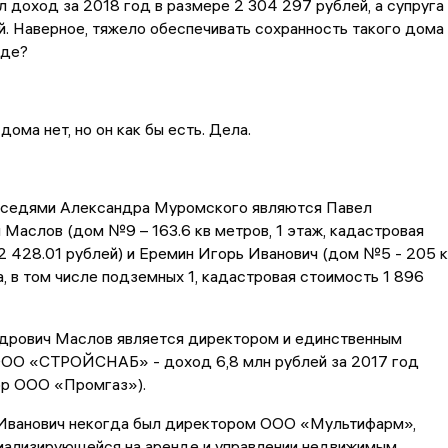
 доход за 2018 год в размере 2 304 297 рублей, а супруга 
. Наверное, тяжело обеспечивать сохранность такого дома
оде?
дома нет, но он как бы есть. Дела.
седями Александра Муромского являются Павел
Маслов (дом №9 – 163.6 кв метров, 1 этаж, кадастровая
2 428.01 рублей) и Еремин Игорь Иванович (дом №5 - 205 к
а, в том числе подземных 1, кадастровая стоимость 1 896
дрович Маслов является директором и единственным
ОО «СТРОЙСНАБ» - доход 6,8 млн рублей за 2017 год
ор ООО «Промгаз»).
Иванович некогда был директором ООО «Мультифарм»,
циализирующейся на аренде и управлении недвижимым