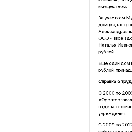
имуществом.
За участком Му
дом (кадастро
Александровны
ООО «Твое здо
Наталья Иванов
рублей.
Еще один дом н
рублей, принад
Справка о тру
С 2000 по 200
«Орелгосзаказ
отдела техниче
учреждения.
С 2009 по 2012
инфраструктур