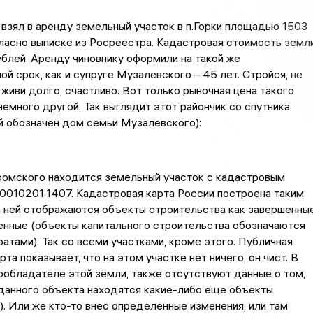
 взял в аренду земельный участок в п.Горки площадью 1503
огласно выписке из Росреестра. Кадастровая стоимость земл
ублей. Аренду чиновнику оформили на такой же
й срок, как и супруге Музалевского – 45 лет. Стройся, не
и живи долго, счастливо. Вот только рыночная цена такого
немного другой. Так выглядит этот райончик со спутника
й обозначен дом семьи Музалевского):
ромского находится земельный участок с кадастровым
0010201:1407. Кадастровая карта России построена таким
а ней отображаются объекты строительства как завершенные
енные (объекты капитального строительства обозначаются
атами). Так со всеми участками, кроме этого. Публичная
та показывает, что на этом участке нет ничего, он чист. В
ообладателе этой земли, также отсутствуют данные о том,
 данного объекта находятся какие-либо еще объекты
). Или же кто-то внес определенные изменения, или там