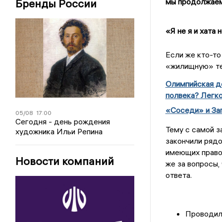
мы продолжаем
Бренды России
«Я не я и хата 
Если же кто-то
«жилищную» тем
Олимпийская д
полвека? Легк
«Соседи» и За
05/08
17:00
Сегодня - день рождения
Тему с самой з
художника Ильи Репина
закончили рядо
имеющих право 
Новости компаний
же за вопросы,
ответа.
Проводил