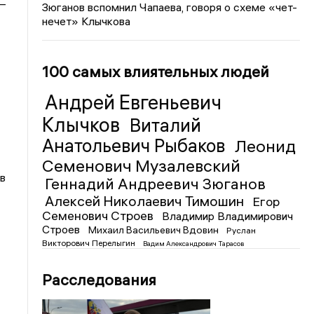
–
Зюганов вспомнил Чапаева, говоря о схеме «чет-
нечет» Клычкова
100 самых влиятельных людей
Андрей Евгеньевич
Клычков
Виталий
Анатольевич Рыбаков
Леонид
Семенович Музалевский
в
Геннадий Андреевич Зюганов
Алексей Николаевич Тимошин
Егор
Семенович Строев
Владимир Владимирович
Строев
Михаил Васильевич Вдовин
Руслан
Викторович Перелыгин
Вадим Александрович Тарасов
Расследования