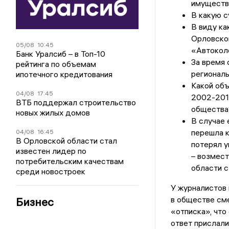
имуществ
В какую с
В виду ка
Орловской
05/08
10:45
«Автокол
Банк Уралсиб – в Топ-10
За время 
рейтинга по объемам
регионал
ипотечного кредитования
Какой объ
04/08
17:45
2002-2014
ВТБ поддержал строительство
общества
новых жилых домов
В случае 
перешла к
04/08
16:45
В Орловской области стал
потерял у
известен лидер по
– возмес
потребительским качествам
области 
среди новостроек
У журналистов 
в обществе сме
Бизнес
«отписка», что
ответ прислали