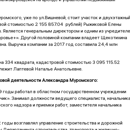
ромского, уже по ул.Вишневой, стоит участок и двухэтажны
вой стоимостью 2 155 857.04 рублей) Рыжиковой Елены
. Является генеральным директором и одним из учредител
ровье+». Другой половиной компании владеет Щекотихина
на. Выручка компании за 2017 год составила 24,4 млн
а 334 квадрата, кадастровой стоимостью 3 095 115.52
лежит Лаптевой Наталье Анатольевне.
довой деятельности Александра Муромского:
9 годы работал в областном государственном учреждении
чик». Занимал должности ведущего специалиста, начальник
ского надзора и приемки работ, заместителя начальника
 годы возглавлял управление строительства и дорожной
ы Департамента строительства, транспорта и жилищно-