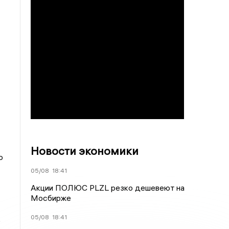
Новости экономики
о
05/08
18:41
Акции ПОЛЮС PLZL резко дешевеют на
Мосбирже
05/08
18:41
о