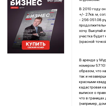
В 2010 году он
+/- 27кв. м, с
- 256 051.08 р
продолжительно
хочу. Выкупай 
участка будет 
(красной точко
В аренде у Му
номером 57:10:
образом, что н
так и незаверш
красными квадр
кадастровая кар
выписке о прав
что в границах
(например, дом