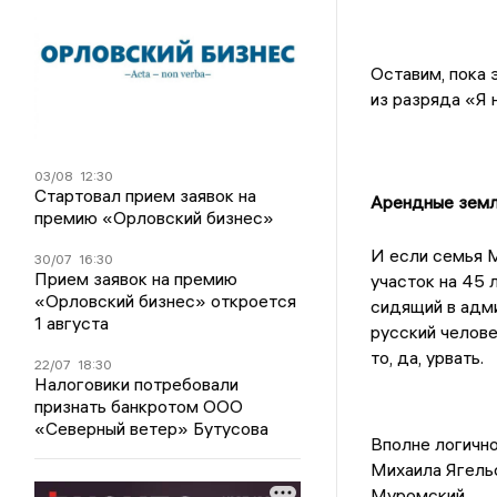
Оставим, пока 
из разряда «Я н
03/08
12:30
Стартовал прием заявок на
Арендные земли
премию «Орловский бизнес»
И если семья М
30/07
16:30
Прием заявок на премию
участок на 45 
«Орловский бизнес» откроется
сидящий в адми
1 августа
русский челове
то, да, урвать.
22/07
18:30
Налоговики потребовали
признать банкротом ООО
«Северный ветер» Бутусова
Вполне логично
Михаила Ягель
Муромский.