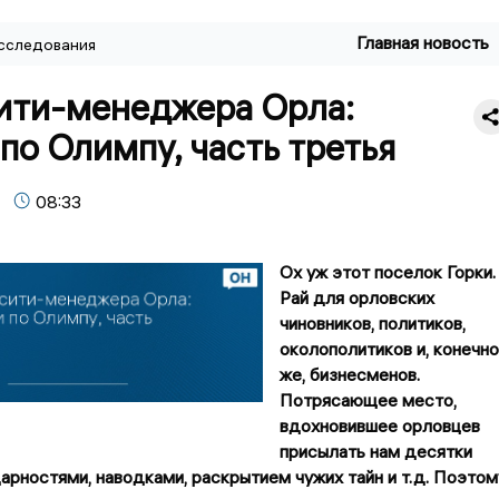
Главная новость
сследования
сити-менеджера Орла:
по Олимпу, часть третья
08:33
Ох уж этот поселок Горки.
Рай для орловских
чиновников, политиков,
околополитиков и, конечно
же, бизнесменов.
Потрясающее место,
вдохновившее орловцев
присылать нам десятки
арностями, наводками, раскрытием чужих тайн и т.д. Поэтом