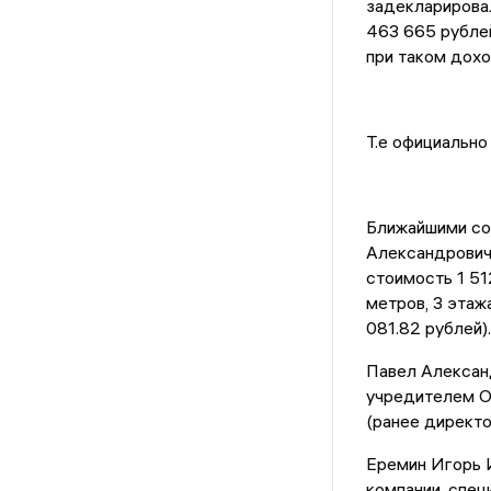
задекларировал
463 665 рублей
при таком дох
Т.е официально 
Ближайшими со
Александрович 
стоимость 1 51
метров, 3 этаж
081.82 рублей).
Павел Алексан
учредителем О
(ранее директ
Еремин Игорь 
компании, спе