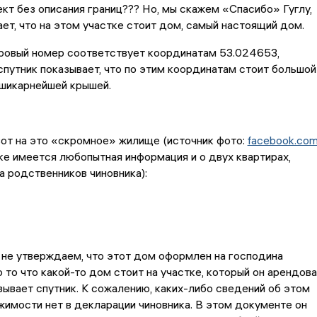
кт без описания границ??? Но, мы скажем «Спасибо» Гуглу,
ает, что на этом участке стоит дом, самый настоящий дом.
ровый номер соответствует координатам 53.024653,
спутник показывает, что по этим координатам стоит большой
 шикарнейшей крышей.
от на это «скромное» жилище (источник фото:
facebook.co
ке имеется любопытная информация и о двух квартирах,
 родственников чиновника):
 не утверждаем, что этот дом оформлен на господина
 то что какой-то дом стоит на участке, который он арендов
азывает спутник. К сожалению, каких-либо сведений об этом
имости нет в декларации чиновника. В этом документе он