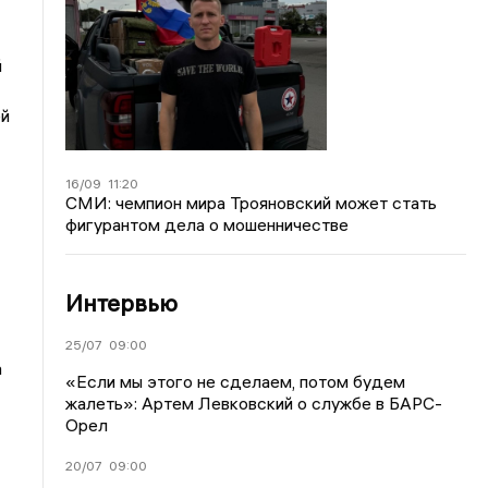
й
ей
16/09
11:20
СМИ: чемпион мира Трояновский может стать
фигурантом дела о мошенничестве
Интервью
25/07
09:00
а
«Если мы этого не сделаем, потом будем
жалеть»: Артем Левковский о службе в БАРС-
Орел
20/07
09:00