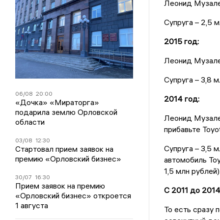
Леонид Музалев
Супруга – 2,5 м
2015 год:
Леонид Музалев
Супруга – 3,8 м
06/08
20:00
2014 год:
«Дочка» «Мираторга»
подарила землю Орловской
Леонид Музалев
области
прибавьте Toyot
03/08
12:30
Супруга – 3,5 
Стартовал прием заявок на
премию «Орловский бизнес»
автомобиль Toy
1,5 млн рублей)
30/07
16:30
Прием заявок на премию
С 2011 до 2014
«Орловский бизнес» откроется
1 августа
То есть сразу 