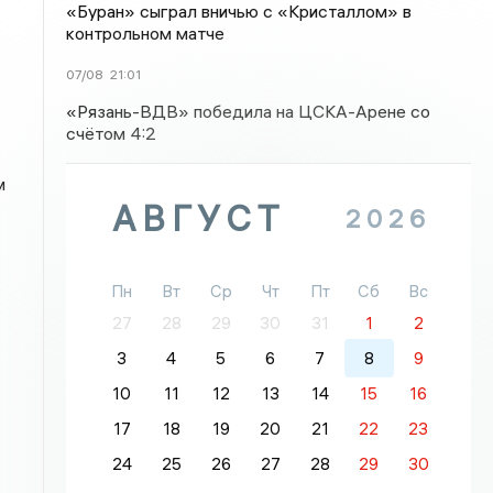
«Буран» сыграл вничью с «Кристаллом» в
контрольном матче
07/08
21:01
«Рязань-ВДВ» победила на ЦСКА-Арене со
счётом 4:2
м
АВГУСТ
2026
Пн
Вт
Ср
Чт
Пт
Сб
Вс
27
28
29
30
31
1
2
3
4
5
6
7
8
9
10
11
12
13
14
15
16
17
18
19
20
21
22
23
24
25
26
27
28
29
30