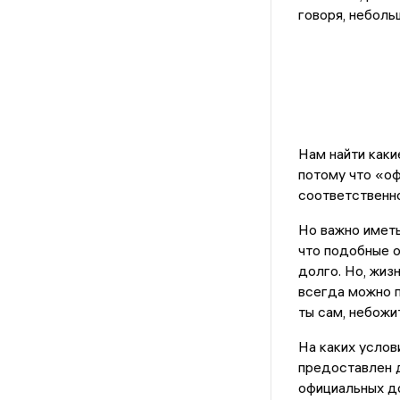
говоря, неболь
Нам найти каки
потому что «о
соответственно
Но важно иметь
что подобные 
долго. Но, жиз
всегда можно п
ты сам, небожи
На каких услов
предоставлен д
официальных до