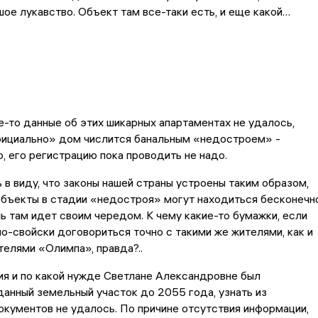
шое лукавство. Объект там все-таки есть, и еще какой…
е-то данные об этих шикарных апартаментах не удалось,
фициально» дом числится банальным «недостроем» -
, его регистрацию пока проводить не надо.
 в виду, что законы нашей страны устроены таким образом,
объекты в стадии «недостроя» могут находиться бесконечн
нь там идет своим чередом. К чему какие-то бумажки, если
о-свойски договориться точно с такими же жителями, как и
телями «Олимпа», правда?..
ия и по какой нужде Светлане Александровне был
анный земельный участок до 2055 года, узнать из
кументов не удалось. По причине отсутствия информации,