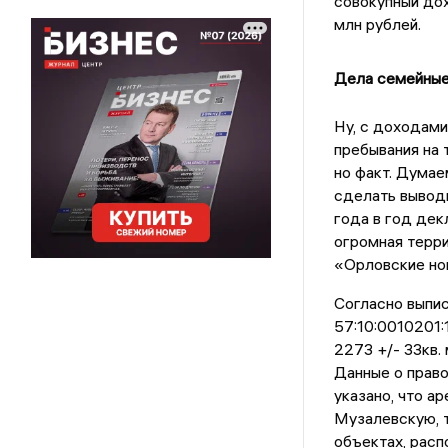
совокупный дох
млн рублей.
Дела семейные
Ну, с доходами
пребывания на 
но факт. Думае
сделать выводы
года в год дек
огромная терри
«Орловские нов
Согласно выпис
57:10:0010201:
2273 +/- 33кв.
Данные о право
указано, что а
Музалевскую, т
объектах, расп