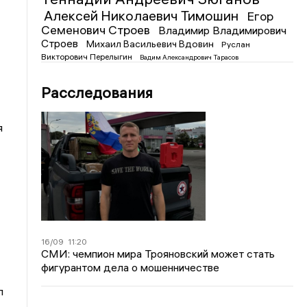
Алексей Николаевич Тимошин
Егор
Семенович Строев
Владимир Владимирович
Строев
Михаил Васильевич Вдовин
Руслан
Викторович Перелыгин
Вадим Александрович Тарасов
Расследования
я
16/09
11:20
СМИ: чемпион мира Трояновский может стать
фигурантом дела о мошенничестве
л
ь