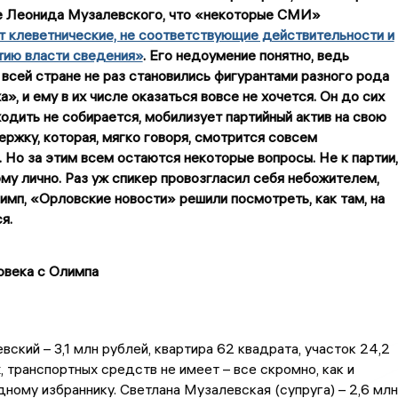
 Леонида Музалевского, что «некоторые СМИ»
 клеветнические, не соответствующие действительности и
тию власти сведения»
. Его недоумение понятно, ведь
всей стране не раз становились фигурантами разного рода
», и ему в их числе оказаться вовсе не хочется. Он до сих
уходить не собирается, мобилизует партийный актив на свою
ржку, которая, мягко говоря, смотрится совсем
 Но за этим всем остаются некоторые вопросы. Не к партии,
му лично. Раз уж спикер провозгласил себя небожителем,
мп, «Орловские новости» решили посмотреть, как там, на
я.
овека с Олимпа
ский – 3,1 млн рублей, квартира 62 квадрата, участок 24,2
ж, транспортных средств не имеет – все скромно, как и
ному избраннику. Светлана Музалевская (супруга) – 2,6 млн