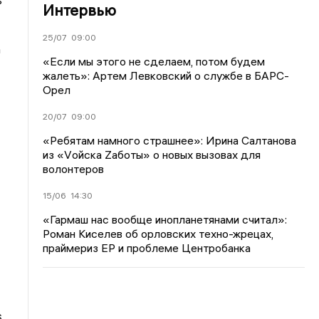
Интервью
25/07
09:00
а
«Если мы этого не сделаем, потом будем
жалеть»: Артем Левковский о службе в БАРС-
Орел
20/07
09:00
«Ребятам намного страшнее»: Ирина Салтанова
из «Vойска Zаботы» о новых вызовах для
волонтеров
15/06
14:30
«Гармаш нас вообще инопланетянами считал»:
Роман Киселев об орловских техно-жрецах,
праймериз ЕР и проблеме Центробанка
6