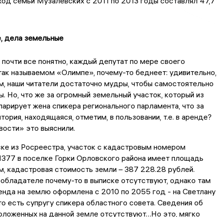
од семьи Музалевских с 2011 по 2013 годы составлял 47,7
, дела земельные
 почти все понятно, каждый депутат по мере своего
так называемом «Олимпе», почему-то беднеет: удивительно,
м, наши читатели достаточно мудры, чтобы самостоятельно
. Но, что же за огромный земельный участок, который из
ларирует жена спикера регионального парламента, что за
тория, находящаяся, отметим, в пользовании, т.е. в аренде?
ости» это выяснили.
ке из Росреестра, участок с кадастровым номером
1377 в поселке Горки Орловского района имеет площадь
 м, кадастровая стоимость земли – 387 228.28 рублей.
обладателе почему-то в выписке отсутствуют, однако там
ренда на землю оформлена с 2010 по 2055 год - на Светлану
о есть супругу спикера областного совета. Сведения об
оложенных на данной земле отсутствуют…Но это, мягко