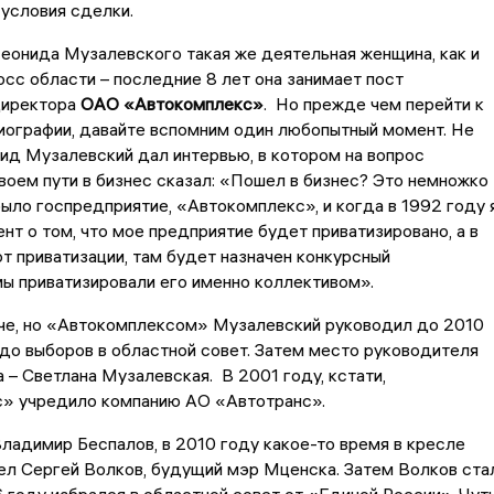
условия сделки.
еонида Музалевского такая же деятельная женщина, как и
сс области – последние 8 лет она занимает пост
директора
ОАО «Автокомплекс»
. Но прежде чем перейти к
иографии, давайте вспомним один любопытный момент. Не
ид Музалевский дал интервью, в котором на вопрос
воем пути в бизнес сказал: «Пошел в бизнес? Это немножко
 было госпредприятие, «Автокомплекс», и когда в 1992 году 
нт о том, что мое предприятие будет приватизировано, а в
от приватизации, там будет назначен конкурсный
ы приватизировали его именно коллективом».
аче, но «Автокомплексом» Музалевский руководил до 2010
– до выборов в областной совет. Затем место руководителя
а – Светлана Музалевская. В 2001 году, кстати,
» учредило компанию АО «Автотранс».
ладимир Беспалов, в 2010 году какое-то время в кресле
ел Сергей Волков, будущий мэр Мценска. Затем Волков ста
6 году избрался в областной совет от «Единой России». Чут