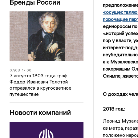
Бренды России
предположение
«осуществляют
порочащие пар
единороссы по 
«историй успеха
пор у власти, 
интернет-подде
неубедительно.
а к Музалевско
покорившим Оли
07/08
17:00
7 августа 1803 года граф
Олимпе, живетс
Федор Иванович Толстой
отправился в кругосветное
О доходах чел
путешествие
2018 год:
Новости компаний
Леонид Музалев
кв метра, гара
положено народ