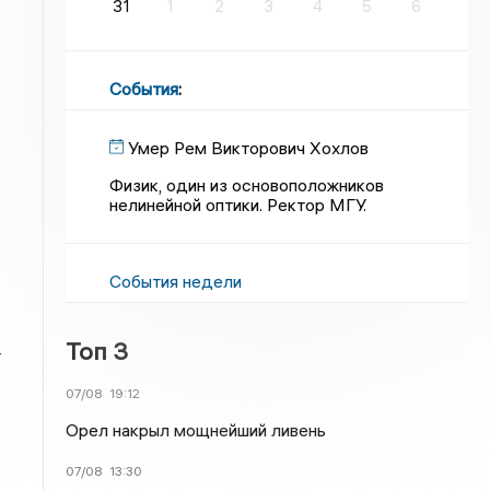
31
1
2
3
4
5
6
События
:
Умер Рем Викторович Хохлов
Физик, один из основоположников
нелинейной оптики. Ректор МГУ.
События недели
Топ 3
т
07/08
19:12
Орел накрыл мощнейший ливень
07/08
13:30