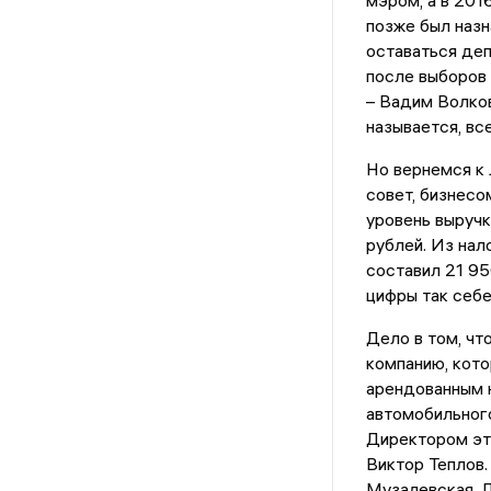
позже был наз
оставаться деп
после выборов 
– Вадим Волков
называется, вс
Но вернемся к 
совет, бизнесо
уровень выручк
рублей. Из нал
составил 21 95
цифры так себе
Дело в том, ч
компанию, кото
арендованным 
автомобильного
Директором эт
Виктор Теплов.
Музалевская. Д