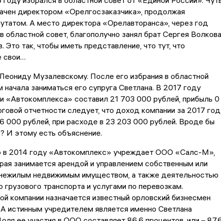
начен директором «Орелгосзаказчика», продолжая
утатом. А место директора «Орелавторанса», через год
в областной совет, благополучно занял брат Сергея Волков
. Это так, чтобы иметь представление, что тут, что
е свои…
Леониду Музалевскому. После его избрания в областной
м начала заниматься его супруга Светлана. В 2017 году
и «Автокомплекса» составил 21 703 000 рублей, прибыль 0
оговой отчетности следует, что доход компании за 2017 год
6 000 рублей, при расходе в 23 203 000 рублей. Вроде бы
? И этому есть объяснение.
то в 2014 году «Автокомплекс» учреждает ООО «Салс-М»,
рая занимается арендой и управлением собственным или
нежилым недвижимым имуществом, а также деятельностью
 грузового транспорта и услугами по перевозкам.
ой компании назначается известный орловский бизнесмен
 А истинным учредителем является именно Светлана
оля ее участия в ООО составляет 86,6 процентов, или – 87,