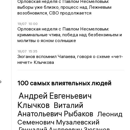
Орловская неделя с Павлом Несмеловым:
выборы уже близко, процесс над Лежневым
возобновился, СВО продолжается
19/07
10:00
Орловская неделя с Павлом Несмеловым:
криминальные чтива, победа над безбензиньем и
молитвы о ясном солнышке
18/07
15:35
Зюганов вспомнил Чапаева, говоря о схеме «чет-
нечет» Клычкова
о
100 самых влиятельных людей
Андрей Евгеньевич
Клычков
Виталий
Анатольевич Рыбаков
Леонид
Семенович Музалевский
Геннадий Андреевич Зюганов