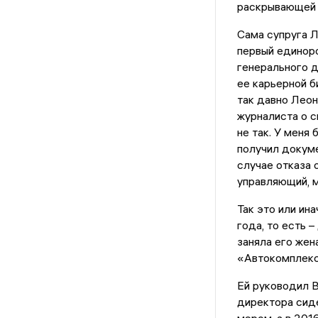
раскрывающей 
Сама супруга Л
первый единоро
генерального 
ее карьерной б
так давно Леон
журналиста о с
не так. У меня
получил докуме
случае отказа 
управляющий, м
Так это или ин
года, то есть 
заняла его жен
«Автокомплекс
Ей руководил В
директора сид
мэром, а в 201