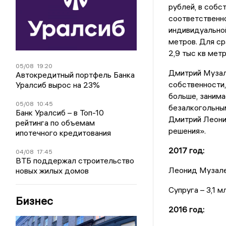
рублей, в собс
соответственно
индивидуальной
метров. Для ср
2,9 тыс кв метр
05/08
19:20
Дмитрий Музал
Автокредитный портфель Банка
собственности,
Уралсиб вырос на 23%
больше, заним
05/08
10:45
безалкогольным
Банк Уралсиб – в Топ-10
Дмитрий Леони
рейтинга по объемам
решения».
ипотечного кредитования
2017 год:
04/08
17:45
ВТБ поддержал строительство
Леонид Музалев
новых жилых домов
Супруга – 3,1 м
Бизнес
2016 год: