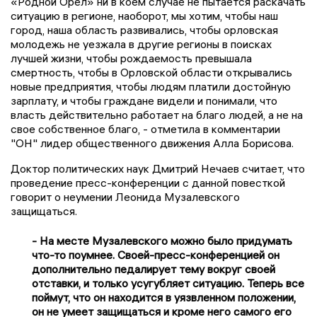
«Родной Орёл» ни в коем случае не пытается раскачать
ситуацию в регионе, наоборот, мы хотим, чтобы наш
город, наша область развивались, чтобы орловская
молодежь не уезжала в другие регионы в поисках
лучшей жизни, чтобы рождаемость превышала
смертность, чтобы в Орловской области открывались
новые предприятия, чтобы людям платили достойную
зарплату, и чтобы граждане видели и понимали, что
власть действительно работает на благо людей, а не на
свое собственное благо, - отметила в комментарии
"ОН" лидер общественного движения Алла Борисова.
Доктор политических наук Дмитрий Нечаев считает, что
проведение пресс-конференции с данной повесткой
говорит о неумении Леонида Музалевского
защищаться.
- На месте Музалевского можно было придумать
что-то поумнее. Своей-пресс-конференцией он
дополнительно педалирует тему вокруг своей
отставки, и только усугубляет ситуацию. Теперь все
поймут, что он находится в уязвленном положении,
он не умеет защищаться и кроме него самого его