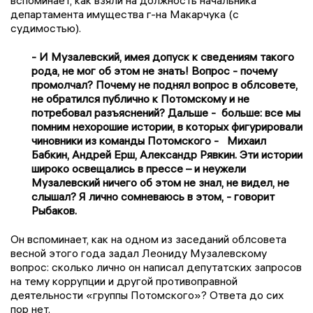
департамента имущества г-на Макарчука (с
судимостью).
- И Музалевский, имея допуск к сведениям такого
рода, не мог об этом не знать! Вопрос - почему
промолчал? Почему не поднял вопрос в облсовете,
не обратился публично к Потомскому и не
потребовал разъяснений? Дальше - больше: все мы
помним нехорошие истории, в которых фигурировали
чиновники из команды Потомского - Михаил
Бабкин, Андрей Ерш, Александр Рявкин. Эти истории
широко освещались в прессе – и неужели
Музалевский ничего об этом не знал, не видел, не
слышал? Я лично сомневаюсь в этом, - говорит
Рыбаков.
Он вспоминает, как на одном из заседаний облсовета
весной этого года задал Леониду Музалевскому
вопрос: сколько лично он написал депутатских запросов
на тему коррупции и другой противоправной
деятельности «группы Потомского»? Ответа до сих
пор нет.