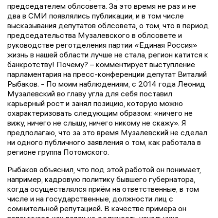
председателем облсовета. За это время не раз и не
два в СМИ появлялись публикации, и в том числе
высказывания депутатов облсовета, о том, что в период
председательства Музалевского в облсовете и
руководстве реготделения партии «Единая Россия»
жизнь в нашей области лучше не стала, регион катится к
банкротству! Почему? – комментирует выступление
парламентария на пресс-конференции депутат Виталий
Рыбаков. - По моим наблюдениям, с 2014 года Леонид
Музалевский во главу угла для себя поставил
карьерный рост и занял позицию, которую можно
охарактеризовать следующим образом: «ничего не
вижу, ничего не слышу, ничего никому не скажу». Я
предполагаю, что за это время Музалевский не сделал
ни одного публичного заявления о том, как работала в
регионе группа Потомского.
Рыбаков объяснил, что под этой работой он понимает,
например, кадровую политику бывшего губернатора,
когда осуществлялся приём на ответственные, в том
числе и на государственные, должности лиц с
сомнительной репутацией. В качестве примера он
вспоминает, как взяли на должность начальника