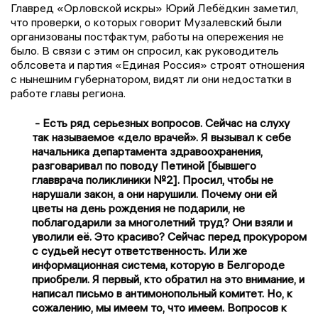
Главред «Орловской искры» Юрий Лебёдкин заметил,
что проверки, о которых говорит Музалевский были
организованы постфактум, работы на опережения не
было. В связи с этим он спросил, как руководитель
облсовета и партия «Единая Россия» строят отношения
с нынешним губернатором, видят ли они недостатки в
работе главы региона.
- Есть ряд серьезных вопросов. Сейчас на слуху
так называемое «дело врачей». Я вызывал к себе
начальника департамента здравоохранения,
разговаривал по поводу Петиной [бывшего
главврача поликлиники №2]. Просил, чтобы не
нарушали закон, а они нарушили. Почему они ей
цветы на день рождения не подарили, не
поблагодарили за многолетний труд? Они взяли и
уволили её. Это красиво? Сейчас перед прокурором
с судьей несут ответственность. Или же
информационная система, которую в Белгороде
приобрели. Я первый, кто обратил на это внимание, и
написал письмо в антимонопольный комитет. Но, к
сожалению, мы имеем то, что имеем. Вопросов к