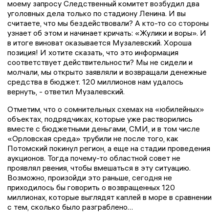
моему запросу Следственный комитет возбудил два
уголовных дела только по стадиону Ленина. И вы
считаете, что мы бездействовали? А кто-то со стороны
узнает об этом и начинает кричать: «Жулики и воры». И
в итоге виноват оказывается Музалевский. Хороша
позиция! И хотите сказать, что это информация
соответствует действительности? Мы не сидели и
молчали, мы открыто заявляли и возвращали денежные
средства в бюджет. 120 миллионов нам удалось
вернуть, - ответил Музалевский.
Отметим, что о сомнительных схемах на «юбилейных»
объектах, подрядчиках, которые уже растворились
вместе с бюджетными деньгами, СМИ, и в том числе
«Орловская среда» трубили не после того, как
Потомский покинул регион, а еще на стадии проведения
аукционов. Тогда почему-то областной совет не
проявлял рвения, чтобы вмешаться в эту ситуацию.
Возможно, произойди это раньше, сегодня не
приходилось бы говорить о возвращенных 120
миллионах, которые выглядят каплей в море в сравнении
с тем, сколько было разграблено…