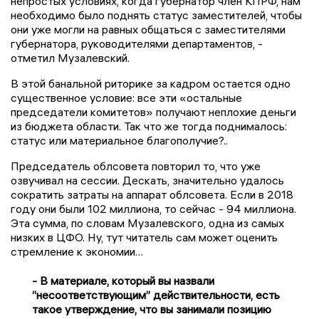
непростых условиях, когда губернатор член КПРФ, нам
необходимо было поднять статус заместителей, чтобы
они уже могли на равных общаться с заместителями
губернатора, руководителями департаментов, -
отметил Музалевский.
В этой банальной риторике за кадром остается одно
существенное условие: все эти «остальные
председатели комитетов» получают неплохие деньги
из бюджета области. Так что же тогда поднималось:
статус или материальное благополучие?..
Председатель облсовета повторил то, что уже
озвучивал на сессии. Дескать, значительно удалось
сократить затраты на аппарат облсовета. Если в 2018
году они были 102 миллиона, то сейчас - 94 миллиона.
Эта сумма, по словам Музалевского, одна из самых
низких в ЦФО. Ну, тут читатель сам может оценить
стремление к экономии…
- В материале, который вы назвали
“несоответствующим” действительности, есть
такое утверждение, что вы занимали позицию