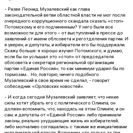
- Разве Леонид Музалевский как глава
законодательной ветви областной власти не мог после
очередного коррупционного скандала сказать «стоп»
Потомскому и его подчиненным? У него были все
возможности для этого – от выступлений в прессе до
заявлений от имени облсовета и реготделения партии. И
я уверен, и депутаты, и избиратели его бы поддержали.
Скажу больше: я хорошо изучил Потомского, и думаю,
если бы он услышал это «стоп» от председателя
облсовета и секретаря региональной организации
партии «Единая Россия», то как минимум ударил бы по
тормозам… Но, повторю, ничего подобного
Музалевский в свое время не сделал, - говорит
собеседник «Орловских новостей».
- И когда сегодня Музалевский заявляет, что некие
силы хотят убрать его с политического Олимпа, он
должен вспомнить, что, находясь на этом Олимпе, и он
сам, и депутаты от «Единой России» либо принимали
законы, реально ухудшающие жизнь их избирателей,
либо молчаливо соглашались с такими же инициативами
исполнительной власти. Вспомним, что только за три