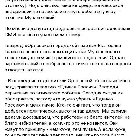
отставку]. Но, к счастью, многие cредства массовой
информации не позволили втянуть себя в эту игру, -
отметил Музалевский.
По мнению депутата, неоднозначная реакция орловских
СМИ связана с уважением к нему.
Главред «Орловской городской газеты» Екатерина
Глазкова попыталась «вытащить» из Музалевского
конкретику целей информационного давления. Однако
парламентарий от выбранного стиля ответов на вопросы
отходить не стал.
- В последние годы жители Орловской области активно
поддерживают партию «Единая Россия». Впереди
серьезные политические события. Сегодня ситуация
обостряется, потому что нужно убрать «Единую
Россию» и меня лично. Кто-то считает, что тогда он
добьется политических высот и так далее. Мы своими
делами доказываем, что работаем на благо жителей, на
благо избирателей, а кому-то это не нравится. Они
живут по принципу - чем хуже, тем лучше. А если хуже,
то есть протестный электорат, значит - голоса будут