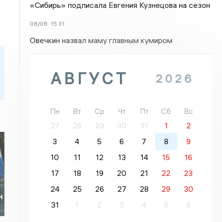
«Сибирь» подписала Евгения Кузнецова на сезон
08/08
15:31
Овечкин назвал маму главным кумиром
АВГУСТ
2026
Пн
Вт
Ср
Чт
Пт
Сб
Вс
27
28
29
30
31
1
2
3
4
5
6
7
8
9
10
11
12
13
14
15
16
17
18
19
20
21
22
23
24
25
26
27
28
29
30
н
31
1
2
3
4
5
6