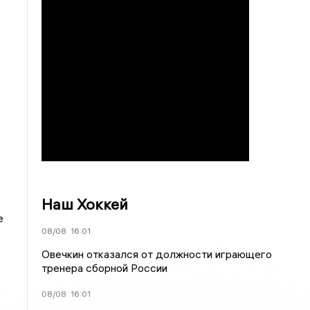
Наш Хоккей
е
08/08
16:01
Овечкин отказался от должности играющего
тренера сборной России
08/08
16:01