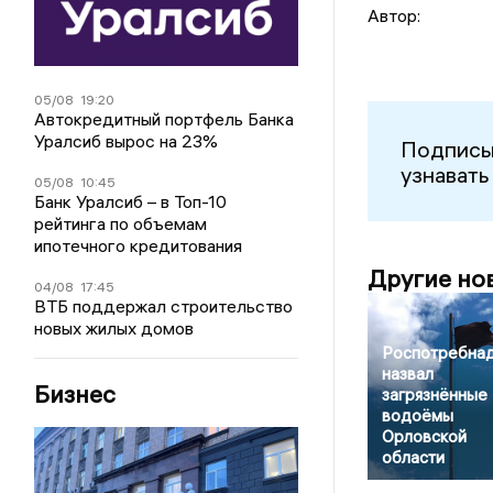
Автор:
05/08
19:20
Автокредитный портфель Банка
Уралсиб вырос на 23%
Подписы
узнавать
05/08
10:45
Банк Уралсиб – в Топ-10
рейтинга по объемам
ипотечного кредитования
Другие но
04/08
17:45
ВТБ поддержал строительство
новых жилых домов
Роспотребна
назвал
Бизнес
загрязнённые
водоёмы
Орловской
области