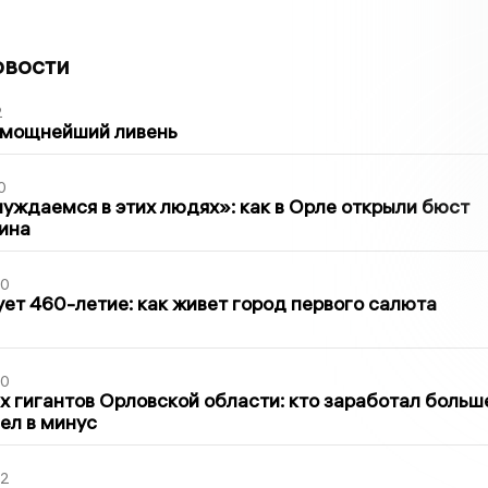
овости
2
 мощнейший ливень
0
уждаемся в этих людях»: как в Орле открыли бюст
ина
30
ет 460-летие: как живет город первого салюта
30
х гигантов Орловской области: кто заработал больш
шел в минус
02