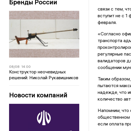
Бренды России
связи с тем, ч
вступит не с 1 
февраля.
«Согласно офиц
транспорта ад
проконтролиров
регулярные па
валидаторов дл
08/08
14:00
сообщении мун
Конструктор неочевидных
решений: Николай Рукавишников
Таким образом,
пытаются макси
надежде, что 
Новости компаний
количество авт
Напомним, что 
общественном т
если оплата пр