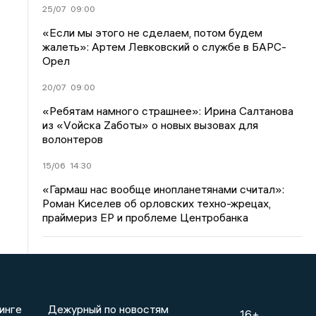
25/07
09:00
«Если мы этого не сделаем, потом будем
жалеть»: Артем Левковский о службе в БАРС-
Орел
20/07
09:00
«Ребятам намного страшнее»: Ирина Салтанова
из «Vойска Zаботы» о новых вызовах для
волонтеров
15/06
14:30
«Гармаш нас вообще инопланетянами считал»:
Роман Киселев об орловских техно-жрецах,
праймериз ЕР и проблеме Центробанка
инге
Дежурный по новостям
16+