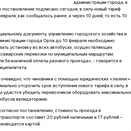
администрации города, в
то постановление подписано сегодня, в силу новый тариф
февраля, как сообщалось ранее, а через 10 дней, то есть 10
иальному документу, управлению городского хозяйства и
министрации города Орла до 10 февраля необходимо
ать установку во всех автобусах, осуществляющих
ссажирские перевозки по муниципальным маршрутам,
я безналичной оплаты разового проезда», - говорится в
иципалитета.
 очевидно, что чиновники с помощью юридических «лазеек»
мально отсрочить срок вступления нового тарифа в силу, в
им удастся убедить перевозчиков оборудовать максимально
обусов валидаторами.
согласно постановлению, стоимость проезда в
ранспорте составит 20 рублей наличными и 17 рублей –
оизводится картой.