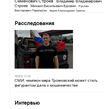
Семенович Строев
Владимир Владимирович
Строев
Михаил Васильевич Вдовин
Руслан
Викторович Перелыгин
Вадим Александрович Тарасов
Расследования
16/09
11:20
СМИ: чемпион мира Трояновский может стать
фигурантом дела о мошенничестве
Интервью