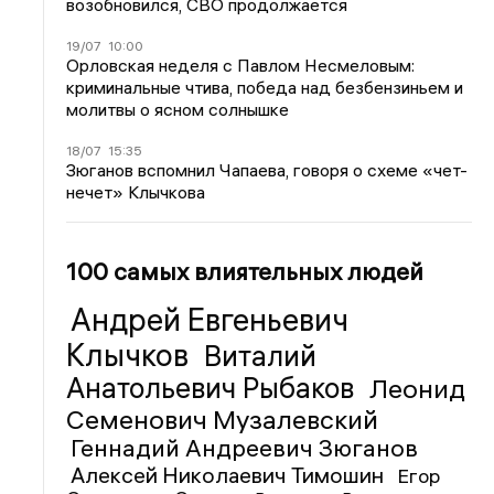
возобновился, СВО продолжается
19/07
10:00
Орловская неделя с Павлом Несмеловым:
криминальные чтива, победа над безбензиньем и
молитвы о ясном солнышке
18/07
15:35
Зюганов вспомнил Чапаева, говоря о схеме «чет-
нечет» Клычкова
100 самых влиятельных людей
Андрей Евгеньевич
Клычков
Виталий
Анатольевич Рыбаков
Леонид
Семенович Музалевский
Геннадий Андреевич Зюганов
Алексей Николаевич Тимошин
Егор