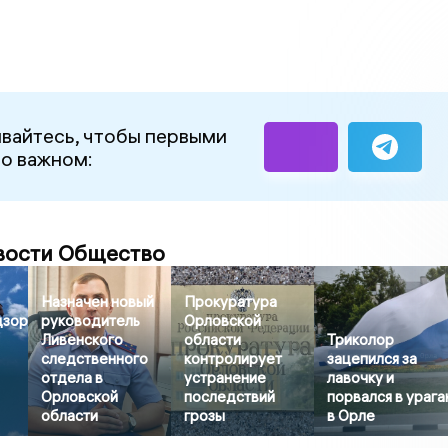
вайтесь, чтобы первыми
 о важном:
вости Общество
Назначен новый
Прокуратура
дзор
руководитель
Орловской
Ливенского
области
Триколор
следственного
контролирует
зацепился за
отдела в
устранение
лавочку и
Орловской
последствий
порвался в урага
области
грозы
в Орле