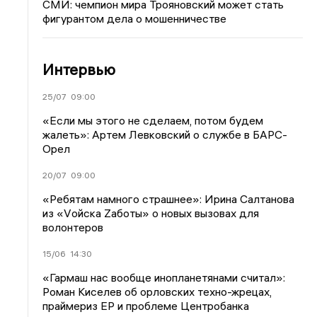
СМИ: чемпион мира Трояновский может стать
фигурантом дела о мошенничестве
Интервью
25/07
09:00
«Если мы этого не сделаем, потом будем
жалеть»: Артем Левковский о службе в БАРС-
Орел
20/07
09:00
«Ребятам намного страшнее»: Ирина Салтанова
из «Vойска Zаботы» о новых вызовах для
волонтеров
15/06
14:30
«Гармаш нас вообще инопланетянами считал»:
Роман Киселев об орловских техно-жрецах,
праймериз ЕР и проблеме Центробанка