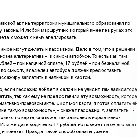
вовой акт на территории муниципального образования по
у закона. И любой маршрутчик, который имеет на руках это
ета, сможет к нему апеллировать.
самое могут делать и пассажиры. Дело в том, что в решении
исана альтернатива - в самом автобусе. То есть как там
блей – при наличной оплате, 17 рублей – при безналичной.
 по смыслу, владелец автобуса должен предоставить
ссажиру заплатить и наличкой, и картой.
, если пассажир войдет в салон и не увидит там валидатора
латить, так как ему не предоставили эту возможность, котора
рмативно-правовом акте. «Вот моя карта, я готов оплатить ей
не такую возможность», - скажет пассажир. А заплатить 17
олько по карте, опять же, так записано в нормативно-
 Или же дать водителю 17 рублей, но повезет ли он его за эт
 и повезет. Правда, такой способ оплаты уже не