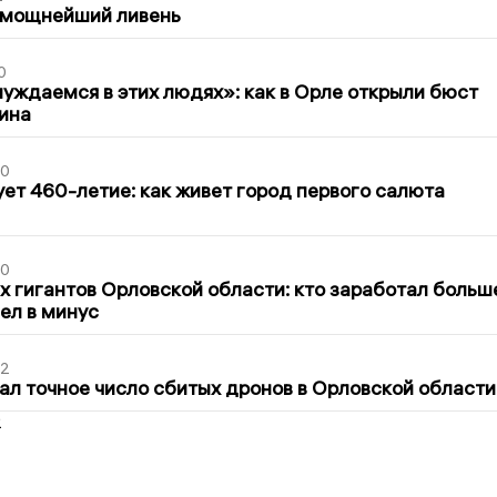
 мощнейший ливень
0
уждаемся в этих людях»: как в Орле открыли бюст
ина
30
ет 460-летие: как живет город первого салюта
30
х гигантов Орловской области: кто заработал больш
шел в минус
02
ал точное число сбитых дронов в Орловской области
2