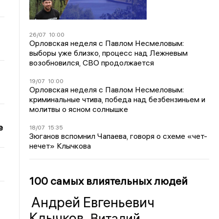
26/07
10:00
Орловская неделя с Павлом Несмеловым:
выборы уже близко, процесс над Лежневым
возобновился, СВО продолжается
19/07
10:00
Орловская неделя с Павлом Несмеловым:
криминальные чтива, победа над безбензиньем и
молитвы о ясном солнышке
е
18/07
15:35
Зюганов вспомнил Чапаева, говоря о схеме «чет-
нечет» Клычкова
100 самых влиятельных людей
Андрей Евгеньевич
Клычков
Виталий