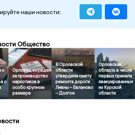
ируйте наши новости:
вости Общество
В Орловской
Орловская
 о
Орловец осужден
области
область в числе
за производство
утвердили смету
первых приняла
а с
наркотиков в
ремонта дороги
эвакуированных
в
особо крупном
Ливны – Евланово
из Курской
размере
– Долгое
области
овости
2