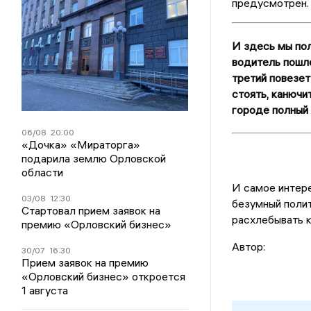
предусмотрен. 
И здесь мы по
водитель пошле
третий повезет
стоять, канючит
городе полный 
06/08
20:00
«Дочка» «Мираторга»
подарила землю Орловской
области
И самое интере
03/08
12:30
безумный полит
Стартовал прием заявок на
расхлебывать к
премию «Орловский бизнес»
Автор:
30/07
16:30
Прием заявок на премию
«Орловский бизнес» откроется
1 августа