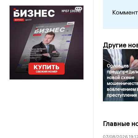
Коммент
Другие но
Орловцев
предупредили
новой схеме
мошенничеств
вовлечением 
преступления
Главные н
07/08/2026 19:1