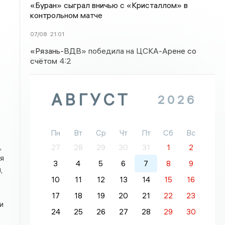
«Буран» сыграл вничью с «Кристаллом» в
контрольном матче
07/08
21:01
«Рязань-ВДВ» победила на ЦСКА-Арене со
счётом 4:2
АВГУСТ
2026
Пн
Вт
Ср
Чт
Пт
Сб
Вс
,
27
28
29
30
31
1
2
я
3
4
5
6
7
8
9
,
10
11
12
13
14
15
16
17
18
19
20
21
22
23
и
24
25
26
27
28
29
30