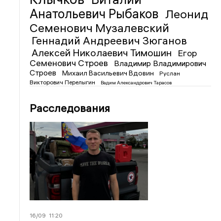
Анатольевич Рыбаков
Леонид
Семенович Музалевский
Геннадий Андреевич Зюганов
Алексей Николаевич Тимошин
Егор
Семенович Строев
Владимир Владимирович
Строев
Михаил Васильевич Вдовин
Руслан
Викторович Перелыгин
Вадим Александрович Тарасов
Расследования
16/09
11:20