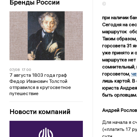
Бренды России
©
при наличии ба
Сегодня на сес
маршруток обо
Таким образом,
горсовета 31 я
уже принято и о
маршрутке нет 
сомнительный, 
07/08
17:00
горсоветом,
че
7 августа 1803 года граф
лишь картой. В
Федор Иванович Толстой
отправился в кругосветное
юриста Андрея 
путешествие
быть орловцам.
Андрей Рослов
Новости компаний
Для начала я с
(«платить 17 р
сути.