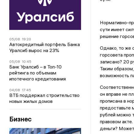
Нормативно-пра
сути имеет сил
решение горсов
05/08
19:20
Автокредитный портфель Банка
Однако, то же 
Уралсиб вырос на 23%
горсовета проп
записано? 20 ру
05/08
10:45
Банк Уралсиб – в Топ-10
Таким образом,
рейтинга по объемам
возможность па
ипотечного кредитования
Соответственно
04/08
17:45
он вправе не п
ВТБ поддержал строительство
прописана в но
новых жилых домов
предоставьте м
рублей можно т
Бизнес
правовом акте.
деньги? Может,