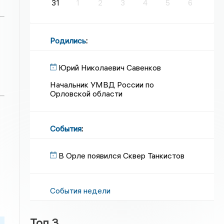
31
1
2
3
4
5
6
Родились
:
Юрий Николаевич Савенков
Начальник УМВД России по
Орловской области
События
:
В Орле появился Сквер Танкистов
События недели
Топ 3