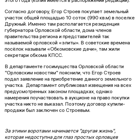
этого года (копия имеется в распоряжении редакции).
Согласно договору, Егор Строев покупает земельный
участок общей площадью 10 соток (990 кв.м) в поселке
Дружный. Именно там располагается резиденция
губернатора Орловской области, дома членов
правительства региона и представителей так
называемой орловской «элиты». В советские времена
посёлок называли «Обкомовские дачи», там жили
секретари обкома КПСС.
В департаменте госимущества Орловской области
"Орловским новостям" пояснили, что Егор Строев
подал заявление на приобретение данного земельного
участка. Департамент опубликовал извещения на всех
предусмотренных законом площадках, однако
намерения поучаствовать в аукционе на право покупки
участка никто не выказал. Поэтому договор купили-
продажи был заключен со Строевым.
За этими воротами начинается "другая жизнь",
которая недоступна для глаз простых орловцев