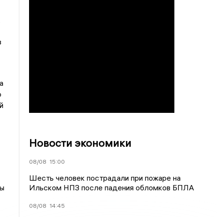
,
з
а
о
й
Новости экономики
08/08
15:00
Шесть человек пострадали при пожаре на
Ильском НПЗ после падения обломков БПЛА
ны
08/08
14:45