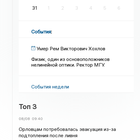
31
1
2
3
4
5
6
События
:
Умер Рем Викторович Хохлов
Физик, один из основоположников
нелинейной оптики. Ректор МГУ.
События недели
Топ 3
08/08
09:40
Орловцам потребовалась эвакуация из-за
подтопления после ливня