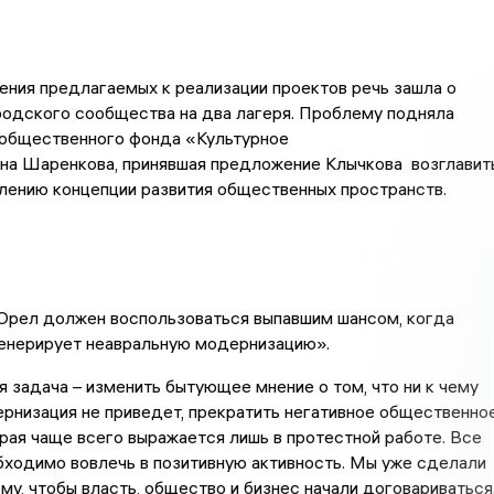
ния предлагаемых к реализации проектов речь зашла о
родского сообщества на два лагеря. Проблему подняла
общественного фонда «Культурное
на Шаренкова, принявшая предложение Клычкова возглавит
лению концепции развития общественных пространств.
 Орел должен воспользоваться выпавшим шансом, когда
генерирует неавральную модернизацию».
я задача – изменить бытующее мнение о том, что ни к чему
рнизация не приведет, прекратить негативное общественно
рая чаще всего выражается лишь в протестной работе. Все
бходимо вовлечь в позитивную активность. Мы уже сделали
ому, чтобы власть, общество и бизнес начали договариваться