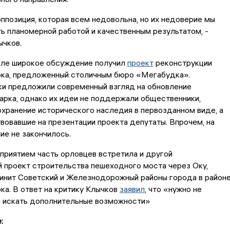
оппозиция, которая всем недовольна, но их недоверие мы
 планомерной работой и качественным результатом, -
ычков.
рле широкое обсуждение получил
проект
реконструкции
рка, предложенный столичным бюро «Мегабудка».
и предложили современный взгляд на обновление
арка, однако их идеи не поддержали общественники,
хранение исторического наследия в первозданном виде, а
вовавшие на презентации проекта депутаты. Впрочем, на
е не закончилось.
приятием часть орловцев встретила и другой
 проект строительства пешеходного моста через Оку,
инит Советский и Железнодорожный районы города в район
ка. В ответ на критику Клычков
заявил
, что «нужно не
 а искать дополнительные возможности»
: