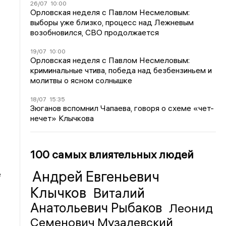
26/07
10:00
Орловская неделя с Павлом Несмеловым:
выборы уже близко, процесс над Лежневым
возобновился, СВО продолжается
19/07
10:00
Орловская неделя с Павлом Несмеловым:
криминальные чтива, победа над безбензиньем и
молитвы о ясном солнышке
18/07
15:35
Зюганов вспомнил Чапаева, говоря о схеме «чет-
нечет» Клычкова
100 самых влиятельных людей
Андрей Евгеньевич
е
Клычков
Виталий
Анатольевич Рыбаков
Леонид
Семенович Музалевский