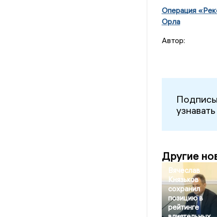
Операция «Рек
Орла
Автор:
Подписы
узнавать
Другие но
Вячеслав
Князьков
сохранил
позицию в
рейтинге
влиятельных