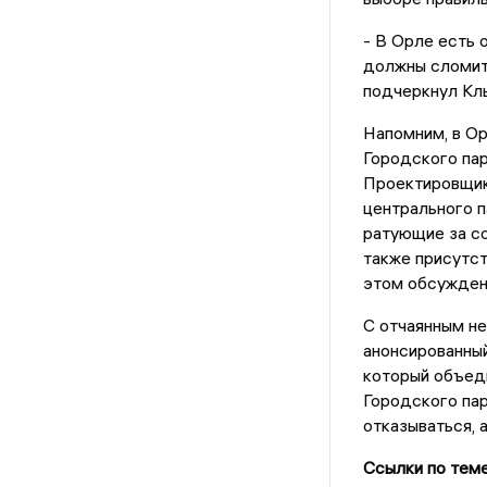
- В Орле есть 
должны сломить
подчеркнул Кл
Напомним, в О
Городского па
Проектировщик
центрального п
ратующие за со
также присутст
этом обсуждени
С отчаянным не
анонсированный
который объед
Городского пар
отказываться,
Ссылки по теме