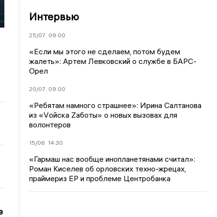
Интервью
25/07
09:00
«Если мы этого не сделаем, потом будем
жалеть»: Артем Левковский о службе в БАРС-
Орел
20/07
09:00
«Ребятам намного страшнее»: Ирина Салтанова
из «Vойска Zаботы» о новых вызовах для
волонтеров
15/06
14:30
«Гармаш нас вообще инопланетянами считал»:
Роман Киселев об орловских техно-жрецах,
праймериз ЕР и проблеме Центробанка
е