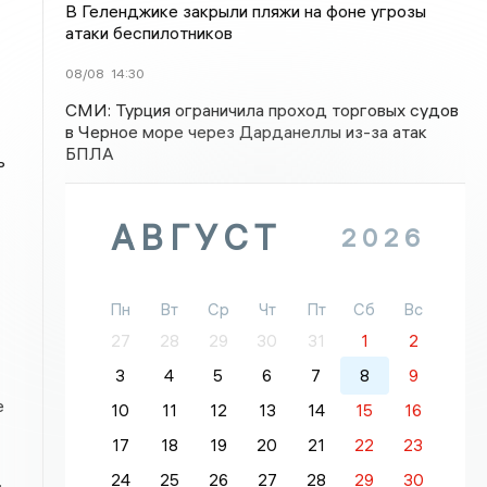
В Геленджике закрыли пляжи на фоне угрозы
атаки беспилотников
08/08
14:30
СМИ: Турция ограничила проход торговых судов
в Черное море через Дарданеллы из-за атак
БПЛА
ь
АВГУСТ
2026
Пн
Вт
Ср
Чт
Пт
Сб
Вс
27
28
29
30
31
1
2
3
4
5
6
7
8
9
е
10
11
12
13
14
15
16
17
18
19
20
21
22
23
24
25
26
27
28
29
30
.