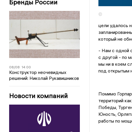
Бренды России
©
цели удалось 
запланированны
который не обн
- Нам с одной 
с другой - по 
мы ни в коем с
08/08
14:00
под открытым н
Конструктор неочевидных
решений: Николай Рукавишников
Помимо Горпар
Новости компаний
территорий как
Победы, Турген
Юность, Орлята
работы по моще