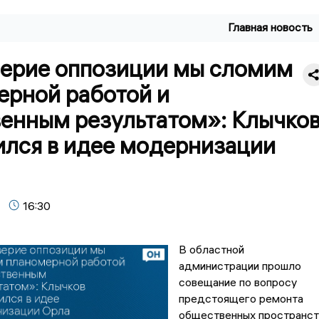
Главная новость
ерие оппозиции мы сломим
ерной работой и
венным результатом»: Клычко
ился в идее модернизации
16:30
В областной
администрации прошло
совещание по вопросу
предстоящего ремонта
общественных пространст