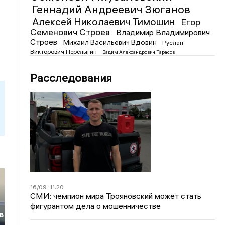
Геннадий Андреевич Зюганов
Алексей Николаевич Тимошин
Егор
Семенович Строев
Владимир Владимирович
Строев
Михаил Васильевич Вдовин
Руслан
Викторович Перелыгин
Вадим Александрович Тарасов
Расследования
16/09
11:20
СМИ: чемпион мира Трояновский может стать
фигурантом дела о мошенничестве
в