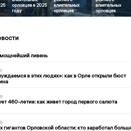
025
орловцев в 2025
влиятельных
влиятельных
году
орловцев
орловцев
овости
2
 мощнейший ливень
0
уждаемся в этих людях»: как в Орле открыли бюст
ина
30
ет 460-летие: как живет город первого салюта
30
х гигантов Орловской области: кто заработал больш