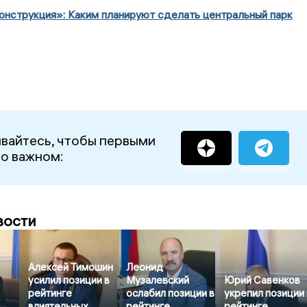
онструкция»: Каким планируют сделать центральный парк
вайтесь, чтобы первыми
 о важном:
вости
Алексей Тимошин
Леонид
усилил позиции в
Музалевский
Юрий Савенков
рейтинге
ослабил позиции в
укрепил позиции 
влиятельных
рейтинге
рейтинге