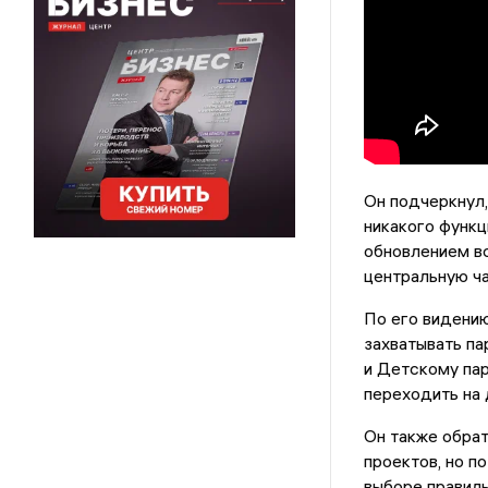
Он подчеркнул,
никакого функц
обновлением в
центральную ча
По его видению
захватывать па
и Детскому пар
переходить на 
Он также обра
проектов, но п
выборе правиль