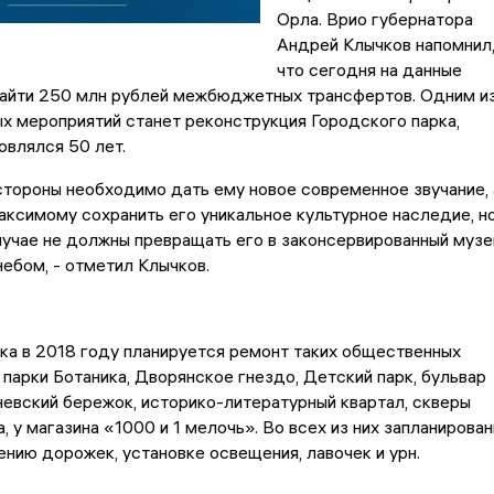
Орла. Врио губернатора
Андрей Клычков напомнил
что сегодня на данные
найти 250 млн рублей межбюджетных трансфертов. Одним и
х мероприятий станет реконструкция Городского парка,
овлялся 50 лет.
стороны необходимо дать ему новое современное звучание, 
максимому сохранить его уникальное культурное наследие, н
лучае не должны превращать его в законсервированный музе
ебом, - отметил Клычков.
ка в 2018 году планируется ремонт таких общественных
 парки Ботаника, Дворянское гнездо, Детский парк, бульвар
евский бережок, историко-литературный квартал, скверы
, у магазина «1000 и 1 мелочь». Во всех из них запланирова
нию дорожек, установке освещения, лавочек и урн.