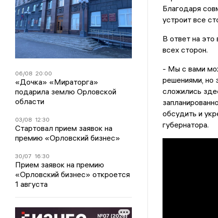
Благодаря совм
устроит все ст
В ответ на это
всех сторон.
- Мы с вами мо
06/08
20:00
решениями, но 
«Дочка» «Мираторга»
сложились здес
подарила землю Орловской
области
запланированно
обсудить и укр
03/08
12:30
губернатора.
Стартовал прием заявок на
премию «Орловский бизнес»
30/07
16:30
Прием заявок на премию
«Орловский бизнес» откроется
1 августа