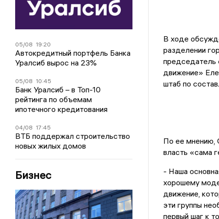
В ходе обсужде
05/08
19:20
разделении го
Автокредитный портфель Банка
председатель 
Уралсиб вырос на 23%
движение» Еле
05/08
10:45
штаб по состав
Банк Уралсиб – в Топ-10
рейтинга по объемам
ипотечного кредитования
04/08
17:45
ВТБ поддержал строительство
По ее мнению,
новых жилых домов
власть «сама 
- Наша основна
Бизнес
хорошему моде
движение, кото
эти группы нео
первый шаг к т