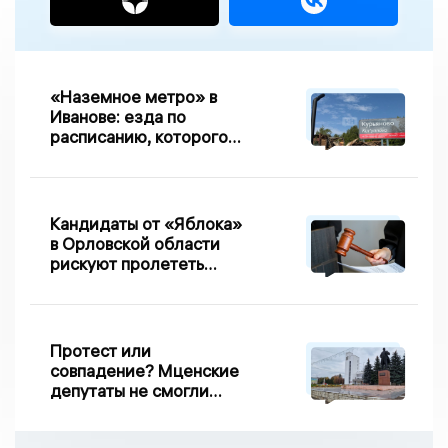
«Наземное метро» в
Иванове: езда по
расписанию, которого
нет, и станции, до
которых нельзя доехать
Кандидаты от «Яблока»
в Орловской области
рискуют пролететь
мимо выборов
Протест или
совпадение? Мценские
депутаты не смогли
проголосовать за новый
порядок избрания мэра