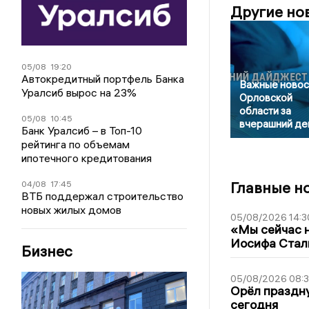
Другие но
05/08
19:20
Автокредитный портфель Банка
Важные новос
Уралсиб вырос на 23%
Орловской
области за
05/08
10:45
вчерашний де
Банк Уралсиб – в Топ-10
рейтинга по объемам
ипотечного кредитования
Главные н
04/08
17:45
ВТБ поддержал строительство
новых жилых домов
05/08/2026 14:3
«Мы сейчас н
Иосифа Стал
Бизнес
05/08/2026 08:
Орёл праздну
сегодня