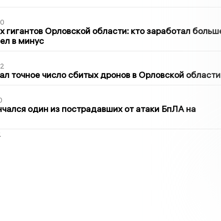
30
х гигантов Орловской области: кто заработал больш
шел в минус
02
ал точное число сбитых дронов в Орловской области
0
нчался один из пострадавших от атаки БпЛА на
2