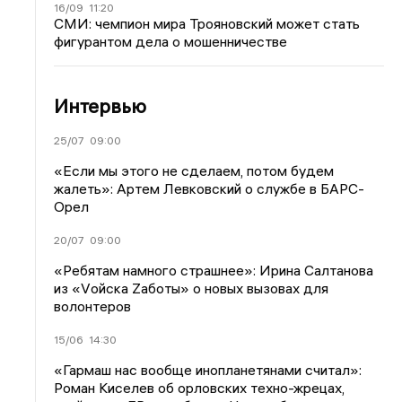
16/09
11:20
СМИ: чемпион мира Трояновский может стать
фигурантом дела о мошенничестве
Интервью
25/07
09:00
«Если мы этого не сделаем, потом будем
жалеть»: Артем Левковский о службе в БАРС-
Орел
20/07
09:00
«Ребятам намного страшнее»: Ирина Салтанова
из «Vойска Zаботы» о новых вызовах для
волонтеров
15/06
14:30
«Гармаш нас вообще инопланетянами считал»:
Роман Киселев об орловских техно-жрецах,