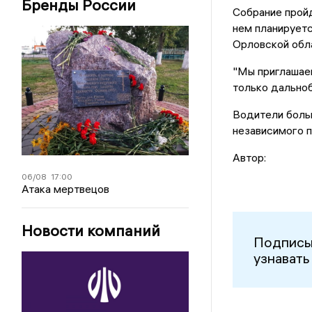
Бренды России
Собрание пройд
нем планируетс
Орловской обла
"Мы приглашаем
только дальноб
Водители боль
независимого п
Автор:
06/08
17:00
Атака мертвецов
Новости компаний
Подписы
узнавать