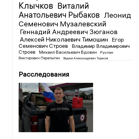
Клычков
Виталий
Анатольевич Рыбаков
Леонид
Семенович Музалевский
Геннадий Андреевич Зюганов
Алексей Николаевич Тимошин
Егор
Семенович Строев
Владимир Владимирович
Строев
Михаил Васильевич Вдовин
Руслан
Викторович Перелыгин
Вадим Александрович Тарасов
Расследования