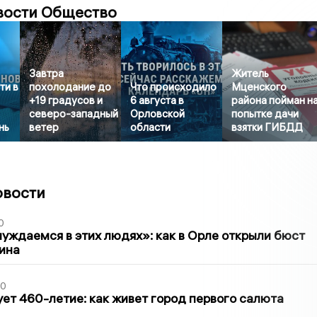
вости Общество
Завтра
Житель
ти в
похолодание до
Что происходило
Мценского
+19 градусов и
6 августа в
района пойман н
северо-западный
Орловской
попытке дачи
нь
ветер
области
взятки ГИБДД
овости
0
уждаемся в этих людях»: как в Орле открыли бюст
ина
30
ет 460-летие: как живет город первого салюта