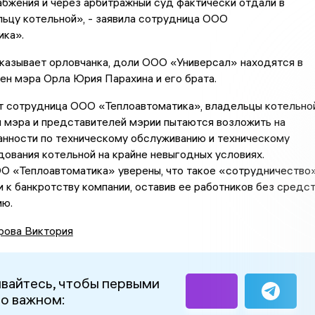
бжения и через арбитражный суд фактически отдали в
ьцу котельной», - заявила сотрудница ООО
ика».
указывает орловчанка, доли ООО «Универсал» находятся в
ен мэра Орла Юрия Парахина и его брата.
т сотрудница ООО «Теплоавтоматика», владельцы котельно
 мэра и представителей мэрии пытаются возложить на
анности по техническому обслуживанию и техническому
ования котельной на крайне невыгодных условиях.
О «Теплоавтоматика» уверены, что такое «сотрудничество
 к банкротству компании, оставив ее работников без средс
ию.
рова Виктория
вайтесь, чтобы первыми
 о важном: