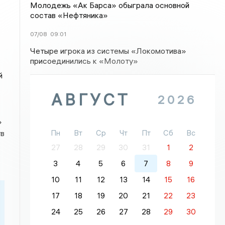
Молодежь «Ак Барса» обыграла основной
состав «Нефтяника»
07/08
09:01
Четыре игрока из системы «Локомотива»
присоединились к «Молоту»
й
АВГУСТ
2026
»
Пн
Вт
Ср
Чт
Пт
Сб
Вс
тв
27
28
29
30
31
1
2
3
4
5
6
7
8
9
10
11
12
13
14
15
16
17
18
19
20
21
22
23
24
25
26
27
28
29
30