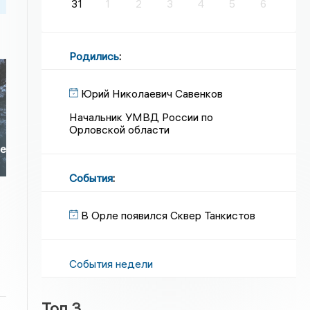
31
1
2
3
4
5
6
Родились
:
Юрий Николаевич Савенков
Начальник УМВД России по
Орловской области
ые
События
:
В Орле появился Сквер Танкистов
События недели
Топ 3