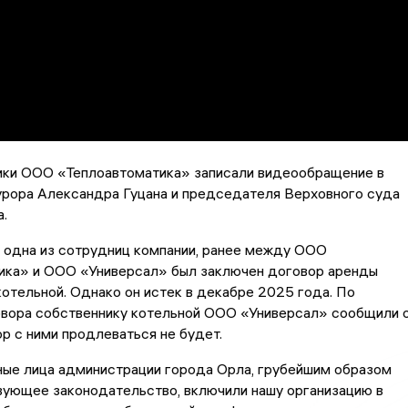
ики ООО «Теплоавтоматика» записали видеообращение в
урора Александра Гуцана и председателя Верховного суда
.
 одна из сотрудниц компании, ранее между ООО
ика» и ООО «Универсал» был заключен договор аренды
отельной. Однако он истек в декабре 2025 года. По
овора собственнику котельной ООО «Универсал» сообщили 
ор с ними продлеваться не будет.
ые лица администрации города Орла, грубейшим образом
вующее законодательство, включили нашу организацию в