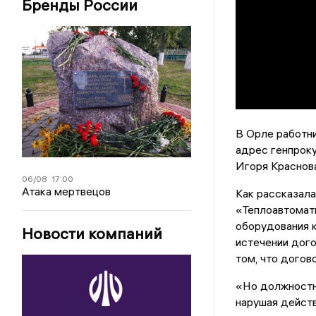
Бренды России
В Орле работн
адрес генпрок
Игоря Краснова
06/08
17:00
Атака мертвецов
Как рассказала
«Теплоавтомат
оборудования к
Новости компаний
истечении дог
том, что догов
«Но должностн
нарушая дейст