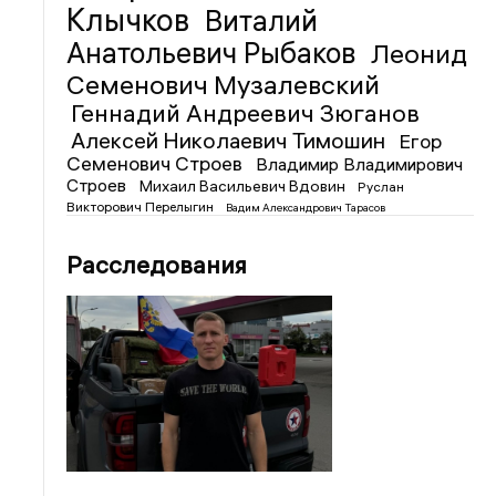
Клычков
Виталий
Анатольевич Рыбаков
Леонид
Семенович Музалевский
Геннадий Андреевич Зюганов
Алексей Николаевич Тимошин
Егор
Семенович Строев
Владимир Владимирович
Строев
Михаил Васильевич Вдовин
Руслан
Викторович Перелыгин
Вадим Александрович Тарасов
Расследования