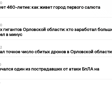
30
ет 460-летие: как живет город первого салюта
30
х гигантов Орловской области: кто заработал больш
шел в минус
02
ал точное число сбитых дронов в Орловской области
0
нчался один из пострадавших от атаки БпЛА на
2