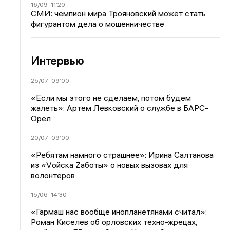
16/09
11:20
СМИ: чемпион мира Трояновский может стать
фигурантом дела о мошенничестве
Интервью
25/07
09:00
«Если мы этого не сделаем, потом будем
жалеть»: Артем Левковский о службе в БАРС-
Орел
20/07
09:00
«Ребятам намного страшнее»: Ирина Салтанова
из «Vойска Zаботы» о новых вызовах для
волонтеров
15/06
14:30
«Гармаш нас вообще инопланетянами считал»:
Роман Киселев об орловских техно-жрецах,