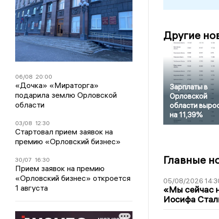
Другие но
06/08
20:00
«Дочка» «Мираторга»
Зарплаты в
подарила землю Орловской
Орловской
области
области выро
на 11,39%
03/08
12:30
Стартовал прием заявок на
премию «Орловский бизнес»
Главные н
30/07
16:30
Прием заявок на премию
«Орловский бизнес» откроется
05/08/2026 14:3
1 августа
«Мы сейчас н
Иосифа Стал