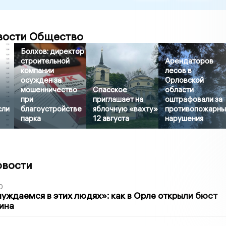
вости Общество
Болхов: директор
строительной
Арендаторов
компании
лесов в
осужден за
Орловской
мошенничество
Спасское
области
при
приглашает на
оштрафовали за
сли
благоустройстве
яблочную «вахту»
противопожарн
парка
12 августа
нарушения
овости
0
уждаемся в этих людях»: как в Орле открыли бюст
ина