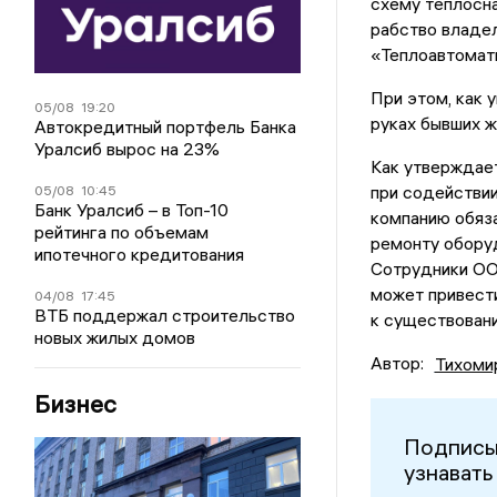
схему теплосна
рабство владел
«Теплоавтомат
При этом, как 
05/08
19:20
руках бывших ж
Автокредитный портфель Банка
Уралсиб вырос на 23%
Как утверждае
при содействии
05/08
10:45
Банк Уралсиб – в Топ-10
компанию обяз
рейтинга по объемам
ремонту оборуд
ипотечного кредитования
Сотрудники ОО
может привести
04/08
17:45
ВТБ поддержал строительство
к существован
новых жилых домов
Автор:
Тихоми
Бизнес
Подписы
узнавать