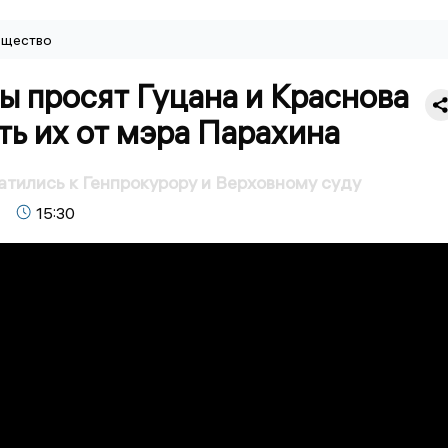
щество
ы просят Гуцана и Краснова
ь их от мэра Парахина
тились к Генпрокурору и Верховному суду
15:30