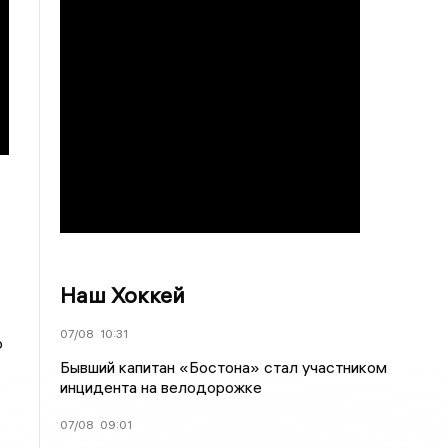
Наш Хоккей
07/08
10:31
о
Бывший капитан «Бостона» стал участником
инцидента на велодорожке
07/08
09:01